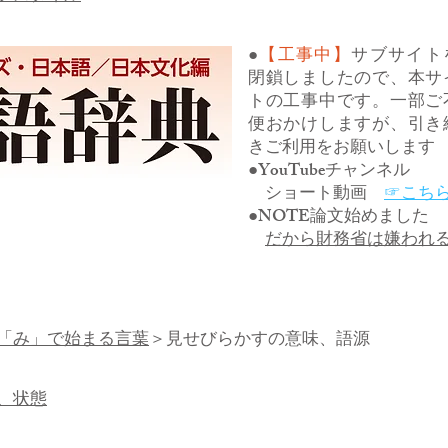
●
【工事中】
サブサイト
閉鎖しましたので、本サ
トの工事中です。一部ご
便おかけしますが、引き
きご利用をお願いします
●YouTubeチャンネル
ショート動画
☞こち
●NOTE論文始めました
だから財務省は嫌われ
「み」で始まる言葉
＞見せびらかすの意味、語源
、状態