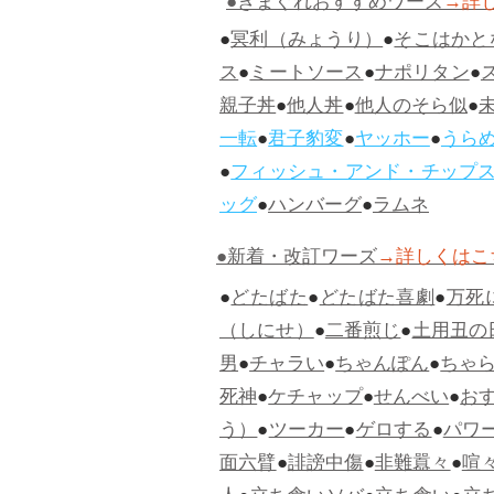
●きまぐれおすすめワーズ
→詳
●
冥利（みょうり）
●
そこはかと
ス
●
ミートソース
●
ナポリタン
●
親子丼
●
他人丼
●
他人のそら似
●
一転
●
君子豹変
●
ヤッホー
●
うら
●
フィッシュ・アンド・チップ
ッグ
●
ハンバーグ
●
ラムネ
●新着・改訂ワーズ
→詳しくはこ
●
どたばた
●
どたばた喜劇
●
万死
（しにせ）
●
二番煎じ
●
土用丑の
男
●
チャラい
●
ちゃんぽん
●
ちゃ
死神
●
ケチャップ
●
せんべい
●
お
う）
●
ツーカー
●
ゲロする
●
パワ
面六臂
●
誹謗中傷
●
非難囂々
●
喧