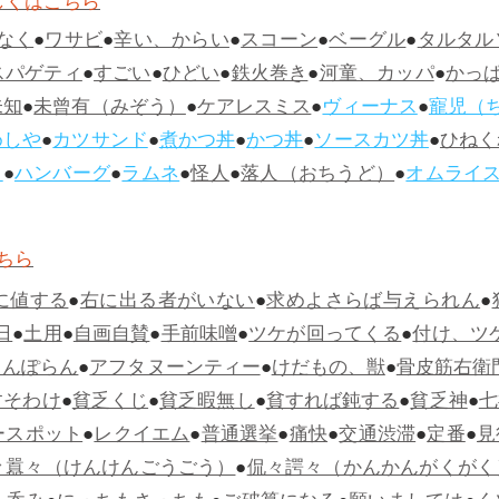
しくはこちら
なく
●
ワサビ
●
辛い、からい
●
スコーン
●
ベーグル
●
タルタル
スパゲティ
●
すごい
●
ひどい
●
鉄火巻き
●
河童、カッパ
●
かっ
未知
●
未曾有（みぞう）
●
ケアレスミス
●
ヴィーナス
●
寵児（
めしや
●
カツサンド
●
煮かつ丼
●
かつ丼
●
ソースカツ丼
●
ひねく
ス
●
ハンバーグ
●
ラムネ
●
怪人
●
落人（おちうど）
●
オムライ
ちら
に値する
●
右に出る者がいない
●
求めよさらば与えられん
●
日
●
土用
●
自画自賛
●
手前味噌
●
ツケが回ってくる
●
付け、ツ
らんぽらん
●
アフタヌーンティー
●
けだもの、獣
●
骨皮筋右衛
すそわけ
●
貧乏くじ
●
貧乏暇無し
●
貧すれば鈍する
●
貧乏神
●
七
ースポット
●
レクイエム
●
普通選挙
●
痛快
●
交通渋滞
●
定番
●
見
々囂々（けんけんごうごう）
●
侃々諤々（かんかんがくがく