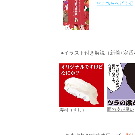
☞こちらへどうぞ
●イラスト付き解説（新着+定番
面の皮が厚い
寿司（すし）