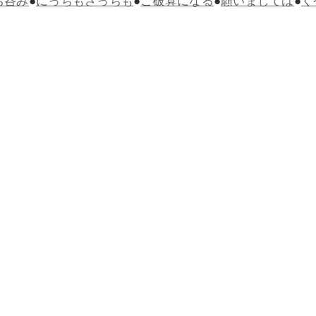
ち呑み
●
にっちもさっちも
●
ご破算になる
●
願いましては
●
く