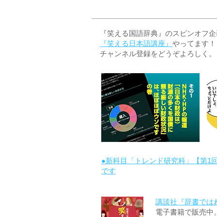
『笑える国語辞典』のスピンオフ企画 
『笑える日本語講座』
やってます！
チャンネル登録をどうぞよろしく。
●新科目「トレンド研究科」【第1
です
講談社『辞書では
電子書籍で販売中