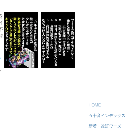
を
イ
不
続
ら
る
HOME
五十音インデックス
新着・改訂ワーズ