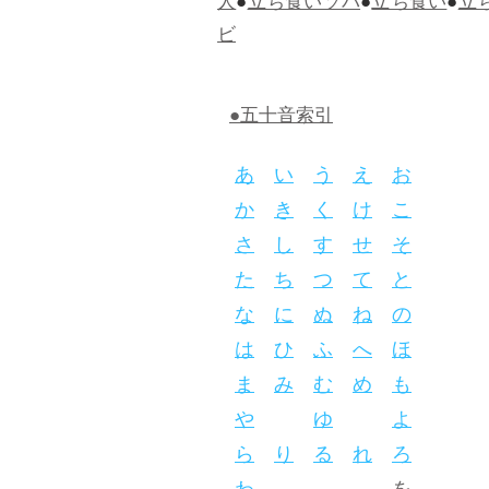
人
●
立ち食いソバ
●
立ち食い
●
立
ビ
●五十音索引
あ
い
う
え
お
か
き
く
け
こ
さ
し
す
せ
そ
た
ち
つ
て
と
な
に
ぬ
ね
の
は
ひ
ふ
へ
ほ
ま
み
む
め
も
や
ゆ
よ
ら
り
る
れ
ろ