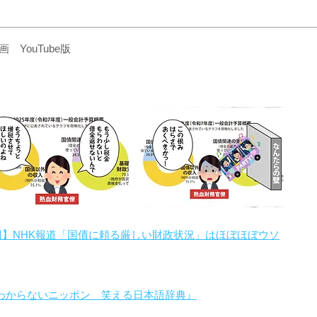
YouTube版
回】NHK報道「国債に頼る厳しい財政状況」はほぼほぼウソ
わからないニッポン 笑える日本語辞典』
。