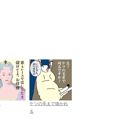
ま
ケツの毛まで抜かれ
る