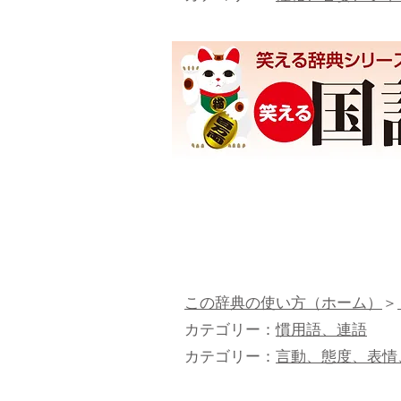
この辞典の使い方（ホーム）
＞
カテゴリー：
慣用語、連語
カテゴリー：
言動、態度、表情