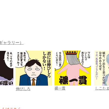
ギャラリー）
裸一貫
しこた
伸びしろ