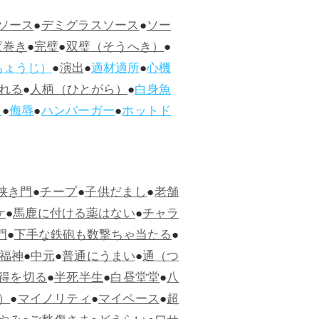
ソース
●
デミグラスソース
●
ソー
ぱ巻き
●
完璧
●
双璧（そうへき）
●
ちょうじ）
●
演出
●
適材適所
●
心機
れる
●
人柄（ひとがら）
●
白身魚
ス
●
侮辱
●
ハンバーガー
●
ホットド
狭き門
●
チープ
●
子供だまし
●
老舗
ケ
●
馬鹿に付ける薬はない
●
チャラ
門
●
下手な鉄砲も数撃ちゃ当たる
●
福神
●
中元
●
普通にうまい
●
通（つ
得を切る
●
半死半生
●
白昼堂堂
●
八
）
●
マイノリティ
●
マイペース
●
超