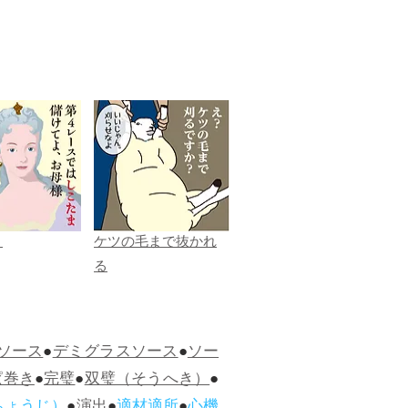
ま
ケツの毛まで抜かれ
る
ソース
●
デミグラスソース
●
ソー
ぱ巻き
●
完璧
●
双璧（そうへき）
●