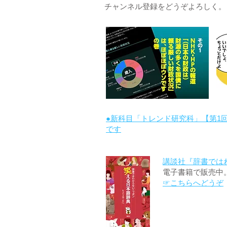
チャンネル登録をどうぞよろしく。
●新科目「トレンド研究科」【第1
です
講談社『辞書では
電子書籍で販売中
☞こちらへどうぞ