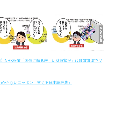
回】NHK報道「国債に頼る厳しい財政状況」はほぼほぼウソ
わからないニッポン 笑える日本語辞典』
。