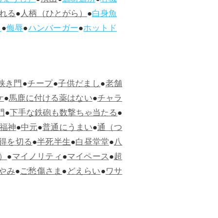
ちょうじ）
●
演出
●
適材適所
●
心機
れる
●
人柄（ひとがら）
●
白身魚
ス
●
侮辱
●
ハンバーガー
●
ホットド
狭き門
●
チープ
●
子供だまし
●
老舗
ケ
●
馬鹿に付ける薬はない
●
チャラ
門
●
下手な鉄砲も数撃ちゃ当たる
●
福神
●
中元
●
普通にうまい
●
通（つ
得を切る
●
半死半生
●
白昼堂堂
●
八
）
●
マイノリティ
●
マイペース
●
超
やみ
●
ご愁傷さま
●
どえらい
●
ワサ