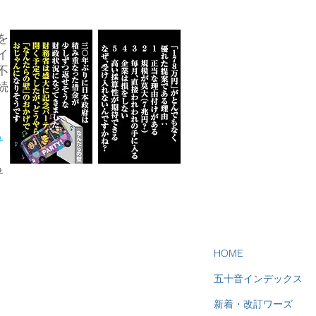
を
イ
不
続
ら
る
HOME
五十音インデックス
新着・改訂ワーズ