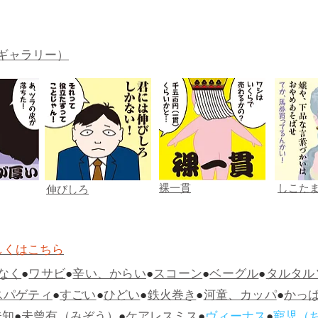
ギャラリー）
裸一貫
しこた
伸びしろ
しくはこちら
なく
●
ワサビ
●
辛い、からい
●
スコーン
●
ベーグル
●
タルタル
スパゲティ
●
すごい
●
ひどい
●
鉄火巻き
●
河童、カッパ
●
かっ