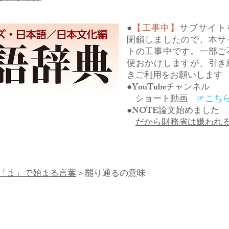
●
【工事中】
サブサイト
閉鎖しましたので、本サ
トの工事中です。一部ご
便おかけしますが、引き
きご利用をお願いします
●YouTubeチャンネル
ショート動画
☞こち
●NOTE論文始めました
だから財務省は嫌われ
「ま」で始まる言葉
＞罷り通るの意味