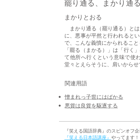
罷り通る、まかり通
まかりとおる
まかり通る（罷り通る）とは
に、悪事が平然と行われるとい
で、こんな義憤にかられること
「罷る（まかる）」は「行く」
て他所へ行くという意味で使
堂々とえらそうに、肩いからせて
関連用語
​憎まれっ子世にはばかる
悪貨は良貨を駆逐する
『笑える国語辞典』のスピンオフ企画 
『笑える日本語講座』
やってます！