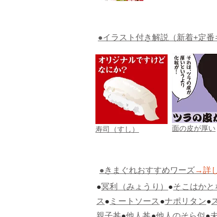
●イラスト付き解説（新着+定番
面の皮が厚い
寿司（すし）
●きまぐれおすすめワーズ
→詳
●
冥利（みょうり）
●
そこはかと
ス
●
ミートソース
●
ナポリタン
●