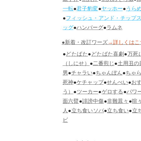
親子丼
●
他人丼
●
他人のそら似
●
一転
●
君子豹変
●
ヤッホー
●
うら
●
フィッシュ・アンド・チップ
ッグ
●
ハンバーグ
●
ラムネ
●新着・改訂ワーズ
→詳しくはこ
●
どたばた
●
どたばた喜劇
●
万死
（しにせ）
●
二番煎じ
●
土用丑の
男
●
チャラい
●
ちゃんぽん
●
ちゃ
死神
●
ケチャップ
●
せんべい
●
お
う）
●
ツーカー
●
ゲロする
●
パワ
面六臂
●
誹謗中傷
●
非難囂々
●
喧
人
●
立ち食いソバ
●
立ち食い
●
立
ビ