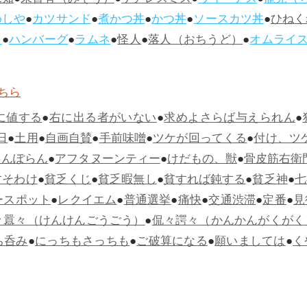
未知
●
未曾有（みぞう）
●
ケアレスミス
●
ヴィーナス
●
寵児（
めしや
●
カツサンド
●
煮かつ丼
●
かつ丼
●
ソースカツ丼
●
ひねく
ス
●
ハンバーグ
●
ラムネ
●
怪人
●
落人（おちうど）
●
オムライ
ちら
に値する
●
右に出る者がいない
●
求めよさらば与えられん
●
日
●
土用
●
自画自賛
●
手前味噌
●
ツケが回ってくる
●
付け、ツ
らんぽらん
●
アフタヌーンティー
●
けだもの、獣
●
骨皮筋右衛
すそわけ
●
貧乏くじ
●
貧乏暇無し
●
貧すれば鈍する
●
貧乏神
●
七
ースポット
●
レクイエム
●
普通選挙
●
痛快
●
交通渋滞
●
定番
●
見
々囂々（けんけんごうごう）
●
侃々諤々（かんかんがくがく
ち呑み
●
にっちもさっちも
●
ご破算になる
●
願いましては
●
く