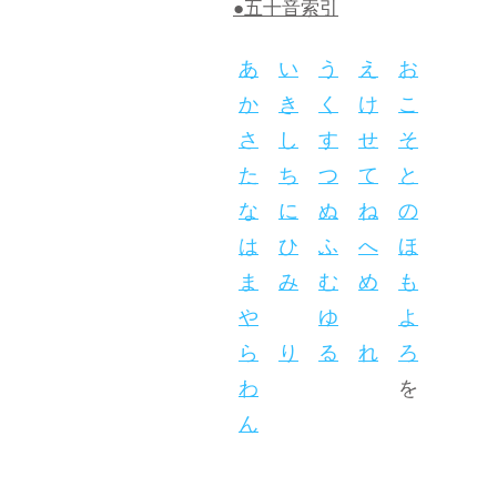
●五十音索引
あ
い
う
え
お
か
き
く
け
こ
さ
し
す
せ
そ
た
ち
つ
て
と
な
に
ぬ
ね
の
は
ひ
ふ
へ
ほ
ま
み
む
め
も
や
ゆ
よ
ら
り
る
れ
ろ
わ
を
ん