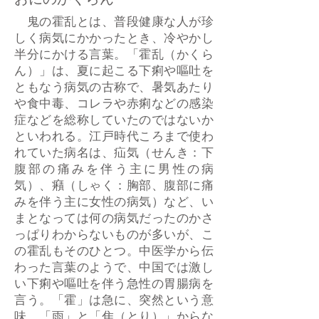
鬼の霍乱とは、普段健康な人が珍
しく病気にかかったとき、冷やかし
半分にかける言葉。「霍乱（かくら
ん）」は、夏に起こる下痢や嘔吐を
ともなう病気の古称で、暑気あたり
や食中毒、コレラや赤痢などの感染
症などを総称していたのではないか
といわれる。江戸時代ころまで使わ
れていた病名は、疝気（せんき：下
腹部の痛みを伴う主に男性の病
気）、癪（しゃく：胸部、腹部に痛
みを伴う主に女性の病気）など、い
まとなっては何の病気だったのかさ
っぱりわからないものが多いが、こ
の霍乱もそのひとつ。中医学から伝
わった言葉のようで、中国では激し
い下痢や嘔吐を伴う急性の胃腸病を
言う。「霍」は急に、突然という意
味。「雨」と「隹（とり）」からな