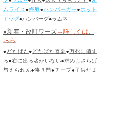
グ
●
ラムネ
●
怪人
●
落人（おちうど）
●
オ
ムライス
●
侮辱
●
ハンバーガー
●
ホット
ドッグ
●
ハンバーグ
●
ラムネ
●新着・改訂ワーズ
→詳しくはこ
ちら
●
どたばた
●
どたばた喜劇
●
万死に値す
る
●
右に出る者がいない
●
求めよさらば
与えられん
●
狭き門
●
チープ
●
子供だま
し
●
老舗（しにせ）
●
二番煎じ
●
土用丑
の日
●
土用
●
自画自賛
●
手前味噌
●
ツケが
回ってくる
●
付け、ツケ
●
馬鹿に付ける
薬はない
●
チャラ男
●
チャラい
●
ちゃん
ぽん
●
ちゃらんぽらん
●
アフタヌーンテ
ィー
●
けだもの、獣
●
骨皮筋右衛門
●
下
手な鉄砲も数撃ちゃ当たる
●
死神
●
ケチ