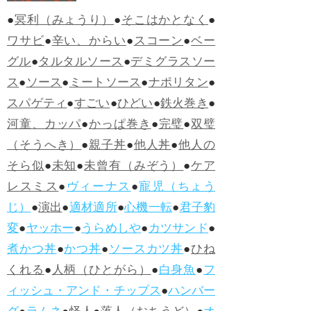
●
冥利（みょうり）
●
そこはかとなく
●
ワサビ
●
辛い、からい
●
スコーン
●
ベー
グル
●
タルタルソース
●
デミグラスソー
ス
●
ソース
●
ミートソース
●
ナポリタン
●
スパゲティ
●
すごい
●
ひどい
●
鉄火巻き
●
河童、カッパ
●
かっぱ巻き
●
完璧
●
双璧
（そうへき）
●
親子丼
●
他人丼
●
他人の
そら似
●
未知
●
未曾有（みぞう）
●
ケア
レスミス
●
ヴィーナス
●
寵児（ちょう
じ）
●
演出
●
適材適所
●
心機一転
●
君子豹
変
●
ヤッホー
●
うらめしや
●
カツサンド
●
煮かつ丼
●
かつ丼
●
ソースカツ丼
●
ひね
くれる
●
人柄（ひとがら）
●
白身魚
●
フ
ィッシュ・アンド・チップス
●
ハンバー