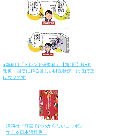
●新科目「トレンド研究科」【第1回】NHK
報道「国債に頼る厳しい財政状況」はほぼほ
ぼウソです
講談社『辞書ではわからないニッポン
笑える日本語辞典』