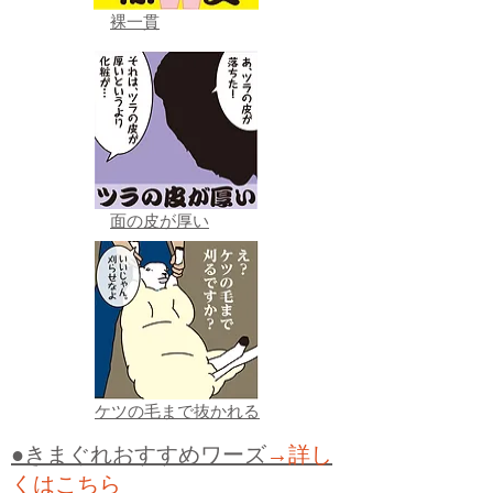
裸一貫
面の皮が厚い
ケツの毛まで抜かれる
●きまぐれおすすめワーズ
→詳し
くはこちら