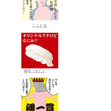
しこたま
寿司（すし）