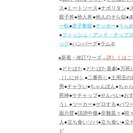
●
冥利（みょうり）
●
そこはかと
ス
●
ミートソース
●
ナポリタン
●
親子丼
●
他人丼
●
他人のそら似
●
一転
●
君子豹変
●
ヤッホー
●
うら
●
フィッシュ・アンド・チップ
ッグ
●
ハンバーグ
●
ラムネ
●新着・改訂ワーズ
→詳しくはこ
●
どたばた
●
どたばた喜劇
●
万死
（しにせ）
●
二番煎じ
●
土用丑の
男
●
チャラい
●
ちゃんぽん
●
ちゃ
死神
●
ケチャップ
●
せんべい
●
お
う）
●
ツーカー
●
ゲロする
●
パワ
面六臂
●
誹謗中傷
●
非難囂々
●
喧
人
●
立ち食いソバ
●
立ち食い
●
立
ビ