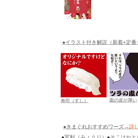
●イラスト付き解説（新着+定番
面の皮が厚い
寿司（すし）
●きまぐれおすすめワーズ
→詳