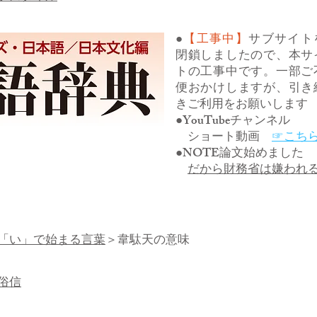
●
【工事中】
サブサイト
閉鎖しましたので、本サ
トの工事中です。一部ご
便おかけしますが、引き
きご利用をお願いします
●YouTubeチャンネル
ショート動画
☞こち
●NOTE論文始めました
だから財務省は嫌われ
「い」で始まる言葉
＞韋駄天の意味
俗信