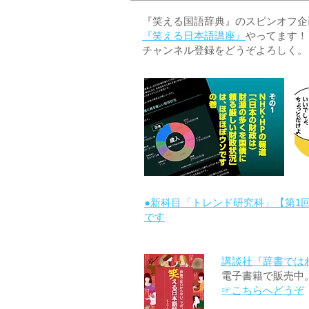
『笑える国語辞典』のスピンオフ企画 
『笑える日本語講座』
やってます！
チャンネル登録をどうぞよろしく。
●新科目「トレンド研究科」【第1
です
講談社『辞書では
電子書籍で販売中
☞こちらへどうぞ