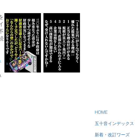
を
イ
不
続
ら
る
HOME
五十音インデックス
新着・改訂ワーズ