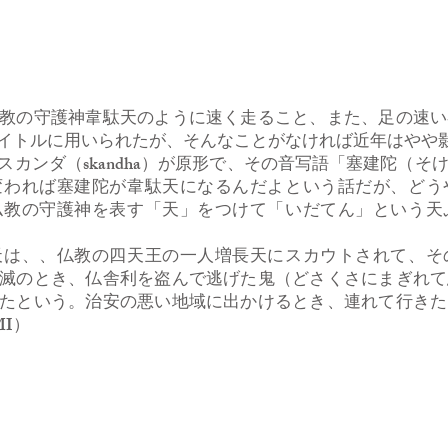
教の守護神韋駄天のように速く走ること、また、足の速い
イトルに用いられたが、そんなことがなければ近年はやや
カンダ（skandha）が原形で、その音写語「塞建陀（そ
変われば塞建陀が韋駄天になるんだよという話だが、どう
仏教の守護神を表す「天」をつけて「いだてん」という天
は、、仏教の四天王の一人増長天にスカウトされて、そ
滅のとき、仏舎利を盗んで逃げた鬼（どさくさにまぎれて
たという。治安の悪い地域に出かけるとき、連れて行きた
MI）