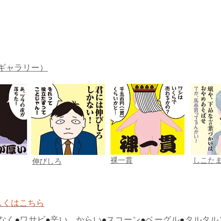
ギャラリー）
裸一貫
しこた
伸びしろ
しくはこちら