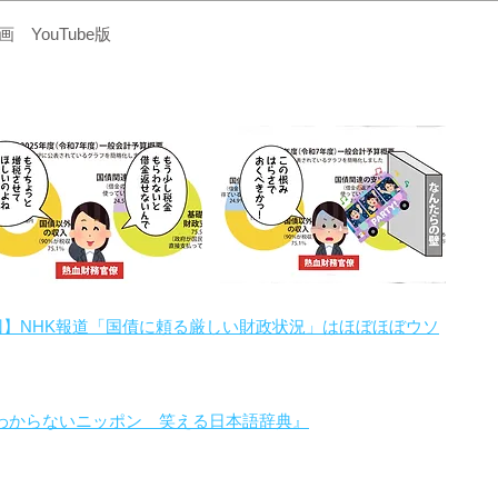
YouTube版
回】NHK報道「国債に頼る厳しい財政状況」はほぼほぼウソ
わからないニッポン 笑える日本語辞典』
。