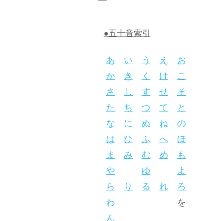
●五十音索引
あ
い
う
え
お
か
き
く
け
こ
さ
し
す
せ
そ
た
ち
つ
て
と
な
に
ぬ
ね
の
は
ひ
ふ
へ
ほ
ま
み
む
め
も
や
ゆ
よ
ら
り
る
れ
ろ
わ
を
ん