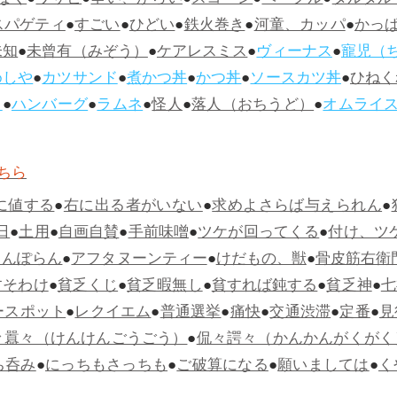
なく
●
ワサビ
●
辛い、からい
●
スコーン
●
ベーグル
●
タルタル
スパゲティ
●
すごい
●
ひどい
●
鉄火巻き
●
河童、カッパ
●
かっ
未知
●
未曾有（みぞう）
●
ケアレスミス
●
ヴィーナス
●
寵児（
めしや
●
カツサンド
●
煮かつ丼
●
かつ丼
●
ソースカツ丼
●
ひねく
ス
●
ハンバーグ
●
ラムネ
●
怪人
●
落人（おちうど）
●
オムライ
ちら
に値する
●
右に出る者がいない
●
求めよさらば与えられん
●
日
●
土用
●
自画自賛
●
手前味噌
●
ツケが回ってくる
●
付け、ツ
らんぽらん
●
アフタヌーンティー
●
けだもの、獣
●
骨皮筋右衛
すそわけ
●
貧乏くじ
●
貧乏暇無し
●
貧すれば鈍する
●
貧乏神
●
七
ースポット
●
レクイエム
●
普通選挙
●
痛快
●
交通渋滞
●
定番
●
見
々囂々（けんけんごうごう）
●
侃々諤々（かんかんがくがく
ち呑み
●
にっちもさっちも
●
ご破算になる
●
願いましては
●
く