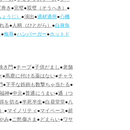
ソース
●
デミグラスソース
●
ソー
ぱ巻き
●
完璧
●
双璧（そうへき）
●
ちょうじ）
●
演出
●
適材適所
●
心機
れる
●
人柄（ひとがら）
●
白身魚
ス
●
侮辱
●
ハンバーガー
●
ホットド
狭き門
●
チープ
●
子供だまし
●
老舗
ケ
●
馬鹿に付ける薬はない
●
チャラ
門
●
下手な鉄砲も数撃ちゃ当たる
●
福神
●
中元
●
普通にうまい
●
通（つ
得を切る
●
半死半生
●
白昼堂堂
●
八
）
●
マイノリティ
●
マイペース
●
超
やみ
●
ご愁傷さま
●
どえらい
●
ワサ