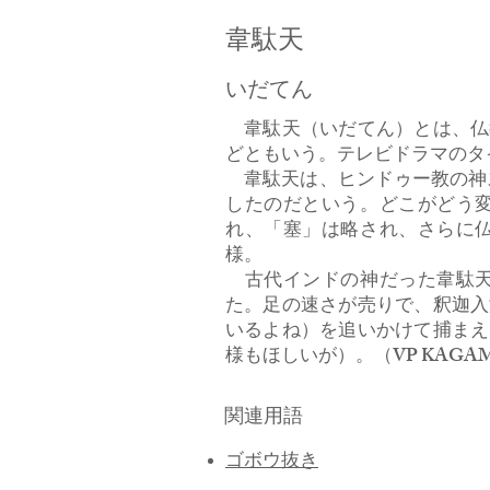
韋駄天
いだてん
韋駄天（いだてん）とは、仏
どともいう。テレビドラマのタ
韋駄天は、ヒンドゥー教の神ス
したのだという。どこがどう
れ、「塞」は略され、さらに
様。
古代インドの神だった韋駄天
た。足の速さが売りで、釈迦入
いるよね）を追いかけて捕まえ
様もほしいが）。（VP KAGA
関連用語
ゴボウ抜き