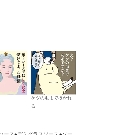
ま
ケツの毛まで抜かれ
る