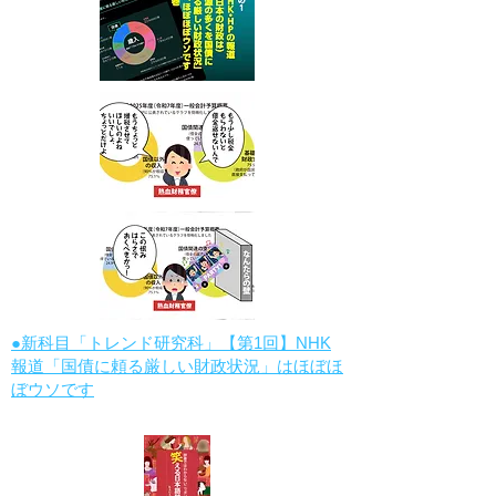
●新科目「トレンド研究科」【第1回】NHK
報道「国債に頼る厳しい財政状況」はほぼほ
ぼウソです