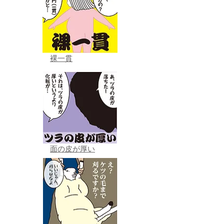
裸一貫
面の皮が厚い