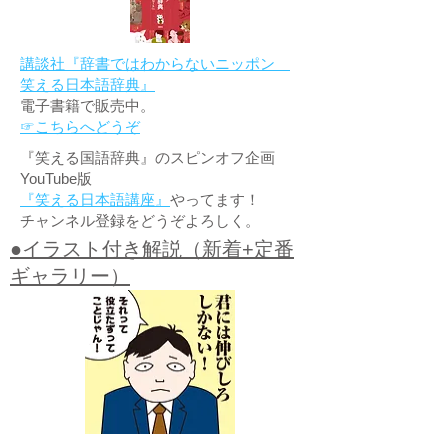
講談社『辞書ではわからないニッポン
笑える日本語辞典』
電子書籍で販売中。
☞こちらへどうぞ
『笑える国語辞典』のスピンオフ企画
YouTube版
『笑える日本語講座』
やってます！
チャンネル登録をどうぞよろしく。
●イラスト付き解説（新着+定番
ギャラリー）