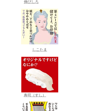
伸びしろ
しこたま
寿司（すし）