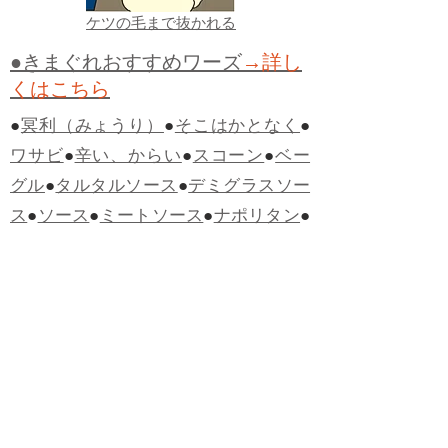
ケツの毛まで抜かれる
●きまぐれおすすめワーズ
→詳し
くはこちら
●
冥利（みょうり）
●
そこはかとなく
●
ワサビ
●
辛い、からい
●
スコーン
●
ベー
グル
●
タルタルソース
●
デミグラスソー
ス
●
ソース
●
ミートソース
●
ナポリタン
●
スパゲティ
●
すごい
●
ひどい
●
鉄火巻き
●
河童、カッパ
●
かっぱ巻き
●
完璧
●
双璧
（そうへき）
●
親子丼
●
他人丼
●
他人の
そら似
●
未知
●
未曾有（みぞう）
●
ケア
レスミス
●
ヴィーナス
●
寵児（ちょう
じ）
●
演出
●
適材適所
●
心機一転
●
君子豹
変
●
ヤッホー
●
うらめしや
●
カツサンド
●