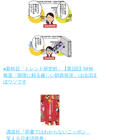
●新科目「トレンド研究科」【第1回】NHK
報道「国債に頼る厳しい財政状況」はほぼほ
ぼウソです
講談社『辞書ではわからないニッポン
笑える日本語辞典』