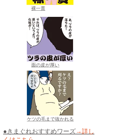
裸一貫
面の皮が厚い
ケツの毛まで抜かれる
●きまぐれおすすめワーズ
→詳し
くはこちら