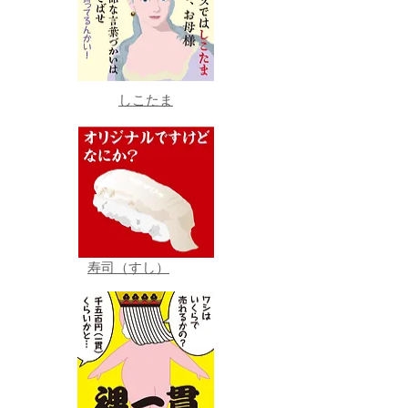
しこたま
寿司（すし）