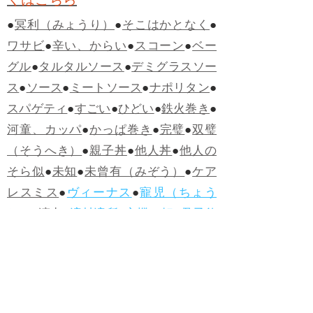
●
冥利（みょうり）
●
そこはかとなく
●
ワサビ
●
辛い、からい
●
スコーン
●
ベー
グル
●
タルタルソース
●
デミグラスソー
ス
●
ソース
●
ミートソース
●
ナポリタン
●
スパゲティ
●
すごい
●
ひどい
●
鉄火巻き
●
河童、カッパ
●
かっぱ巻き
●
完璧
●
双璧
（そうへき）
●
親子丼
●
他人丼
●
他人の
そら似
●
未知
●
未曾有（みぞう）
●
ケア
レスミス
●
ヴィーナス
●
寵児（ちょう
じ）
●
演出
●
適材適所
●
心機一転
●
君子豹
変
●
ヤッホー
●
うらめしや
●
カツサンド
●
煮かつ丼
●
かつ丼
●
ソースカツ丼
●
ひね
くれる
●
人柄（ひとがら）
●
白身魚
●
フ
ィッシュ・アンド・チップス
●
ハンバー