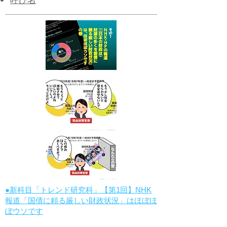
呼び名
●新科目「トレンド研究科」【第1回】NHK
報道「国債に頼る厳しい財政状況」はほぼほ
ぼウソです