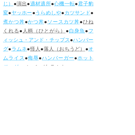
じ）
●
演出
●
適材適所
●
心機一転
●
君子豹
変
●
ヤッホー
●
うらめしや
●
カツサンド
●
煮かつ丼
●
かつ丼
●
ソースカツ丼
●
ひね
くれる
●
人柄（ひとがら）
●
白身魚
●
フ
ィッシュ・アンド・チップス
●
ハンバー
グ
●
ラムネ
●
怪人
●
落人（おちうど）
●
オ
ムライス
●
侮辱
●
ハンバーガー
●
ホット
ドッグ
●
ハンバーグ
●
ラムネ
●新着・改訂ワーズ
→詳しくはこ
ちら
●
どたばた
●
どたばた喜劇
●
万死に値す
る
●
右に出る者がいない
●
求めよさらば
与えられん
●
狭き門
●
チープ
●
子供だま
し
●
老舗（しにせ）
●
二番煎じ
●
土用丑