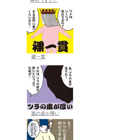
寿司（すし）
裸一貫
面の皮が厚い