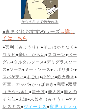
ケツの毛まで抜かれる
●きまぐれおすすめワーズ
→詳し
くはこちら
●
冥利（みょうり）
●
そこはかとなく
●
ワサビ
●
辛い、からい
●
スコーン
●
ベー
グル
●
タルタルソース
●
デミグラスソー
ス
●
ソース
●
ミートソース
●
ナポリタン
●
スパゲティ
●
すごい
●
ひどい
●
鉄火巻き
●
河童、カッパ
●
かっぱ巻き
●
完璧
●
双璧
（そうへき）
●
親子丼
●
他人丼
●
他人の
そら似
●
未知
●
未曾有（みぞう）
●
ケア
レスミス
●
ヴィーナス
●
寵児（ちょう