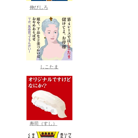
伸びしろ
しこたま
寿司（すし）