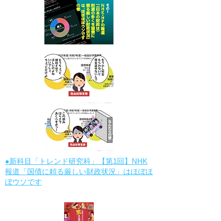
●新科目「トレンド研究科」【第1回】NHK
報道「国債に頼る厳しい財政状況」はほぼほ
ぼウソです