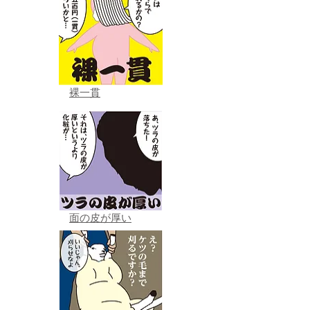
裸一貫
面の皮が厚い