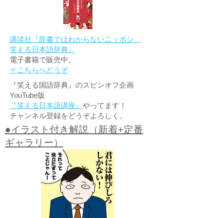
講談社『辞書ではわからないニッポン
笑える日本語辞典』
電子書籍で販売中。
☞こちらへどうぞ
『笑える国語辞典』のスピンオフ企画
YouTube版
『笑える日本語講座』
やってます！
チャンネル登録をどうぞよろしく。
●イラスト付き解説（新着+定番
ギャラリー）