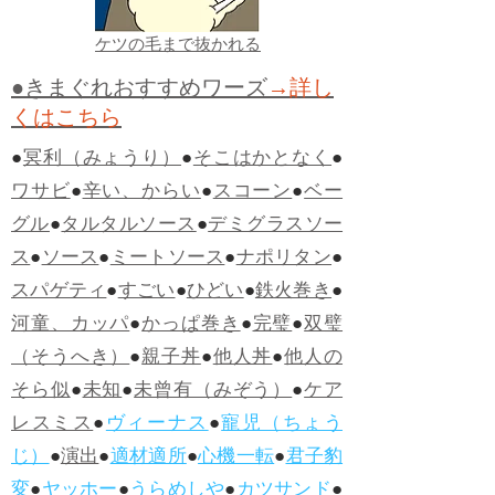
ケツの毛まで抜かれる
●きまぐれおすすめワーズ
→詳し
くはこちら
●
冥利（みょうり）
●
そこはかとなく
●
ワサビ
●
辛い、からい
●
スコーン
●
ベー
グル
●
タルタルソース
●
デミグラスソー
ス
●
ソース
●
ミートソース
●
ナポリタン
●
スパゲティ
●
すごい
●
ひどい
●
鉄火巻き
●
河童、カッパ
●
かっぱ巻き
●
完璧
●
双璧
（そうへき）
●
親子丼
●
他人丼
●
他人の
そら似
●
未知
●
未曾有（みぞう）
●
ケア
レスミス
●
ヴィーナス
●
寵児（ちょう
じ）
●
演出
●
適材適所
●
心機一転
●
君子豹
変
●
ヤッホー
●
うらめしや
●
カツサンド
●