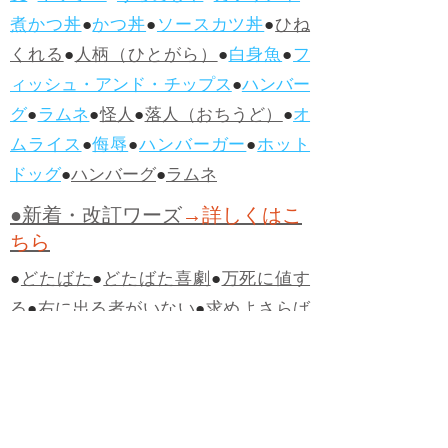
煮かつ丼
●
かつ丼
●
ソースカツ丼
●
ひね
くれる
●
人柄（ひとがら）
●
白身魚
●
フ
ィッシュ・アンド・チップス
●
ハンバー
グ
●
ラムネ
●
怪人
●
落人（おちうど）
●
オ
ムライス
●
侮辱
●
ハンバーガー
●
ホット
ドッグ
●
ハンバーグ
●
ラムネ
●新着・改訂ワーズ
→詳しくはこ
ちら
●
どたばた
●
どたばた喜劇
●
万死に値す
る
●
右に出る者がいない
●
求めよさらば
与えられん
●
狭き門
●
チープ
●
子供だま
し
●
老舗（しにせ）
●
二番煎じ
●
土用丑
の日
●
土用
●
自画自賛
●
手前味噌
●
ツケが
回ってくる
●
付け、ツケ
●
馬鹿に付ける