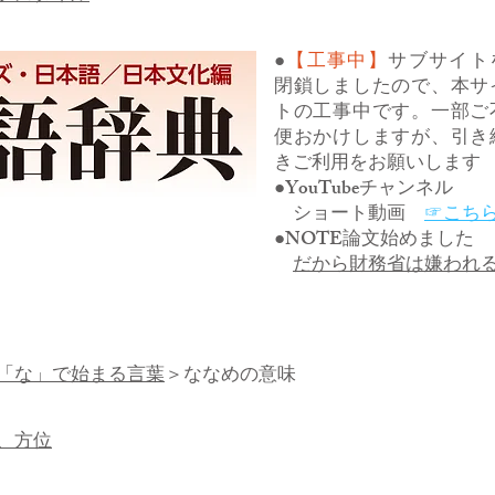
●
【工事中】
サブサイト
閉鎖しましたので、本サ
トの工事中です。一部ご
便おかけしますが、引き
きご利用をお願いします
●YouTubeチャンネル
ショート動画
☞こち
●NOTE論文始めました
だから財務省は嫌われ
「な」で始まる言葉
＞ななめの意味
、方位