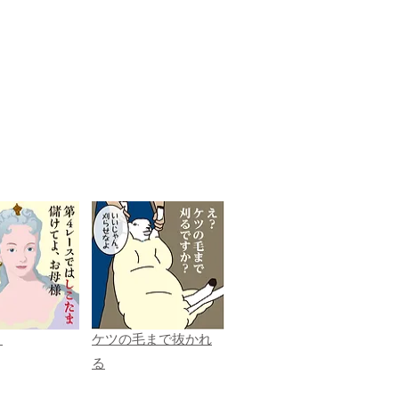
ま
ケツの毛まで抜かれ
る