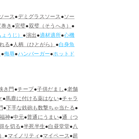
ソース
●
デミグラスソース
●
ソー
ぱ巻き
●
完璧
●
双璧（そうへき）
●
ちょうじ）
●
演出
●
適材適所
●
心機
れる
●
人柄（ひとがら）
●
白身魚
ス
●
侮辱
●
ハンバーガー
●
ホットド
狭き門
●
チープ
●
子供だまし
●
老舗
ケ
●
馬鹿に付ける薬はない
●
チャラ
門
●
下手な鉄砲も数撃ちゃ当たる
●
福神
●
中元
●
普通にうまい
●
通（つ
得を切る
●
半死半生
●
白昼堂堂
●
八
）
●
マイノリティ
●
マイペース
●
超