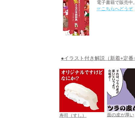
電子書籍で販売中
☞こちらへどうぞ
●イラスト付き解説（新着+定番
面の皮が厚い
寿司（すし）