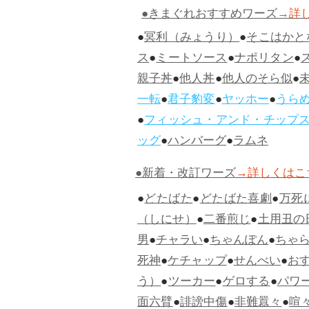
●きまぐれおすすめワーズ
→詳
●
冥利（みょうり）
●
そこはかと
ス
●
ミートソース
●
ナポリタン
●
親子丼
●
他人丼
●
他人のそら似
●
一転
●
君子豹変
●
ヤッホー
●
うら
●
フィッシュ・アンド・チップ
ッグ
●
ハンバーグ
●
ラムネ
●新着・改訂ワーズ
→詳しくはこ
●
どたばた
●
どたばた喜劇
●
万死
（しにせ）
●
二番煎じ
●
土用丑の
男
●
チャラい
●
ちゃんぽん
●
ちゃ
死神
●
ケチャップ
●
せんべい
●
お
う）
●
ツーカー
●
ゲロする
●
パワ
面六臂
●
誹謗中傷
●
非難囂々
●
喧