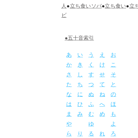
人
●
立ち食いソバ
●
立ち食い
●
立
ビ
●五十音索引
あ
い
う
え
お
か
き
く
け
こ
さ
し
す
せ
そ
た
ち
つ
て
と
な
に
ぬ
ね
の
は
ひ
ふ
へ
ほ
ま
み
む
め
も
や
ゆ
よ
ら
り
る
れ
ろ