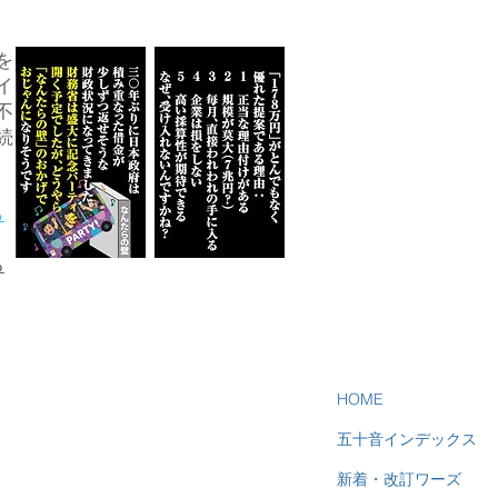
を
イ
不
続
ら
る
HOME
五十音インデックス
新着・改訂ワーズ