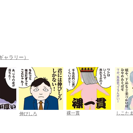
。
ギャラリー）
裸一貫
しこた
伸びしろ