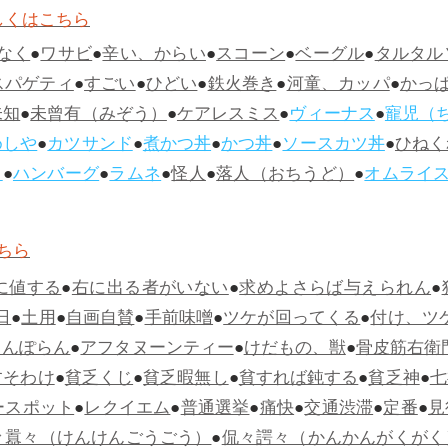
しくはこちら
なく
●
ワサビ
●
辛い、からい
●
スコーン
●
ベーグル
●
タルタル
スパゲティ
●
すごい
●
ひどい
●
鉄火巻き
●
河童、カッパ
●
かっ
未知
●
未曾有（みぞう）
●
ケアレスミス
●
ヴィーナス
●
寵児（
めしや
●
カツサンド
●
煮かつ丼
●
かつ丼
●
ソースカツ丼
●
ひねく
ス
●
ハンバーグ
●
ラムネ
●
怪人
●
落人（おちうど）
●
オムライ
ちら
に値する
●
右に出る者がいない
●
求めよさらば与えられん
●
日
●
土用
●
自画自賛
●
手前味噌
●
ツケが回ってくる
●
付け、ツ
らんぽらん
●
アフタヌーンティー
●
けだもの、獣
●
骨皮筋右衛
すそわけ
●
貧乏くじ
●
貧乏暇無し
●
貧すれば鈍する
●
貧乏神
●
七
ースポット
●
レクイエム
●
普通選挙
●
痛快
●
交通渋滞
●
定番
●
見
々囂々（けんけんごうごう）
●
侃々諤々（かんかんがくがく