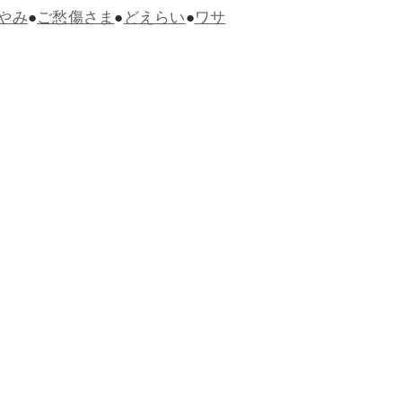
やみ
●
ご愁傷さま
●
どえらい
●
ワサ