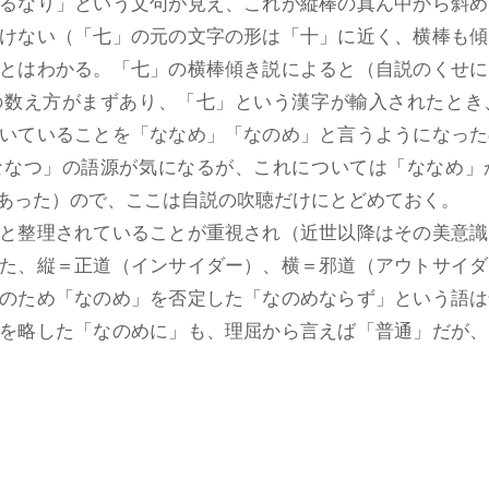
るなり」という文句が見え、これが縦棒の真ん中から斜め
けない（「七」の元の文字の形は「十」に近く、横棒も傾
とはわかる。「七」の横棒傾き説によると（自説のくせに
の数え方がまずあり、「七」という漢字が輸入されたとき
いていることを「ななめ」「なのめ」と言うようになった
ななつ」の語源が気になるが、これについては「ななめ」
あった）ので、ここは自説の吹聴だけにとどめておく。
と整理されていることが重視され（近世以降はその美意識
た、縦＝正道（インサイダー）、横＝邪道（アウトサイダ
のため「なのめ」を否定した「なのめならず」という語は
を略した「なのめに」も、理屈から言えば「普通」だが、