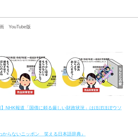
YouTube版
回】NHK報道「国債に頼る厳しい財政状況」はほぼほぼウソ
わからないニッポン 笑える日本語辞典』