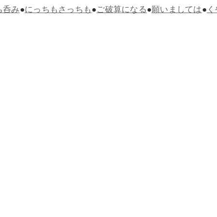
ち呑み
●
にっちもさっちも
●
ご破算になる
●
願いましては
●
く