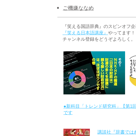
ご機嫌ななめ
『笑える国語辞典』のスピンオフ企画 
『笑える日本語講座』
やってます！
チャンネル登録をどうぞよろしく。
●新科目「トレンド研究科」【第1
です
講談社『辞書では