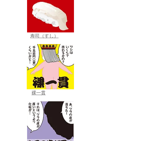
寿司（すし）
裸一貫