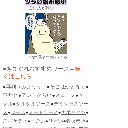
面の皮が厚い
ケツの毛まで抜かれる
●きまぐれおすすめワーズ
→詳し
くはこちら
●
冥利（みょうり）
●
そこはかとなく
●
ワサビ
●
辛い、からい
●
スコーン
●
ベー
グル
●
タルタルソース
●
デミグラスソー
ス
●
ソース
●
ミートソース
●
ナポリタン
●
スパゲティ
●
すごい
●
ひどい
●
鉄火巻き
●