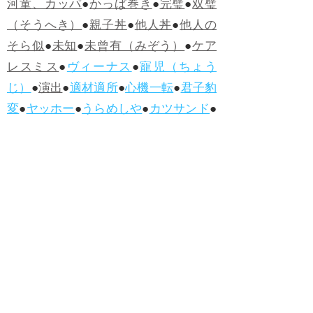
河童、カッパ
●
かっぱ巻き
●
完璧
●
双璧
（そうへき）
●
親子丼
●
他人丼
●
他人の
そら似
●
未知
●
未曾有（みぞう）
●
ケア
レスミス
●
ヴィーナス
●
寵児（ちょう
じ）
●
演出
●
適材適所
●
心機一転
●
君子豹
変
●
ヤッホー
●
うらめしや
●
カツサンド
●
煮かつ丼
●
かつ丼
●
ソースカツ丼
●
ひね
くれる
●
人柄（ひとがら）
●
白身魚
●
フ
ィッシュ・アンド・チップス
●
ハンバー
グ
●
ラムネ
●
怪人
●
落人（おちうど）
●
オ
ムライス
●
侮辱
●
ハンバーガー
●
ホット
ドッグ
●
ハンバーグ
●
ラムネ
●新着・改訂ワーズ
→詳しくはこ
ちら
●
どたばた
●
どたばた喜劇
●
万死に値す