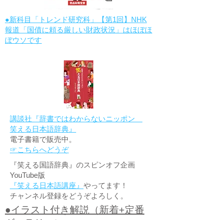
●新科目「トレンド研究科」【第1回】NHK
報道「国債に頼る厳しい財政状況」はほぼほ
ぼウソです
講談社『辞書ではわからないニッポン
笑える日本語辞典』
電子書籍で販売中。
☞こちらへどうぞ
『笑える国語辞典』のスピンオフ企画
YouTube版
『笑える日本語講座』
やってます！
チャンネル登録をどうぞよろしく。
●イラスト付き解説（新着+定番