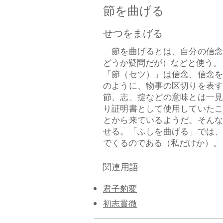
節を曲げる
せつをまげる
節を曲げるとは、自分の信念
どうか疑問だが）などと使う。
「節（セツ）」は信念、信念
のように、物事の区切りを表
節、志、掟などの意味とは一
り証明書として使用していた
とから来ているようだ。そん
せる。「ふしを曲げる」では
でくるのである（私だけか）。（V
関連用語
君子豹変
初志貫徹