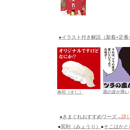
●イラスト付き解説（新着+定番
面の皮が厚い
寿司（すし）
●きまぐれおすすめワーズ
→詳
●
冥利（みょうり）
●
そこはかと