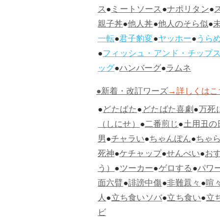
ス
●
ミートソース
●
ナポリタン
●
親子丼
●
他人丼
●
他人のそら似
●
一転
●
君子豹変
●
ヤッホー
●
うら
●
フィッシュ・アンド・チップ
ッグ
●
ハンバーグ
●
ラムネ
●新着・改訂ワーズ
→詳しくはこ
●
どたばた
●
どたばた喜劇
●
万死
（しにせ）
●
二番煎じ
●
土用丑の
男
●
チャラい
●
ちゃんぽん
●
ちゃ
死神
●
ケチャップ
●
せんべい
●
お
う）
●
ツーカー
●
ゲロする
●
パワ
面六臂
●
誹謗中傷
●
非難囂々
●
喧
人
●
立ち食いソバ
●
立ち食い
●
立
ビ