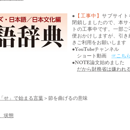
●
【工事中】
サブサイト
閉鎖しましたので、本サ
トの工事中です。一部ご
便おかけしますが、引き
きご利用をお願いします
●YouTubeチャンネル
ショート動画
☞こち
●NOTE論文始めました
だから財務省は嫌われ
「せ」で始まる言葉
＞節を曲げるの意味
、状態