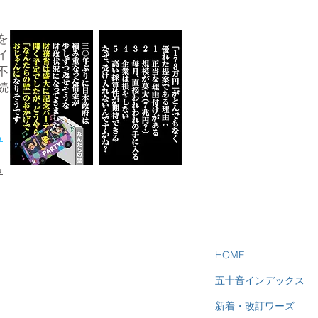
を
イ
不
続
ら
る
HOME
五十音インデックス
新着・改訂ワーズ