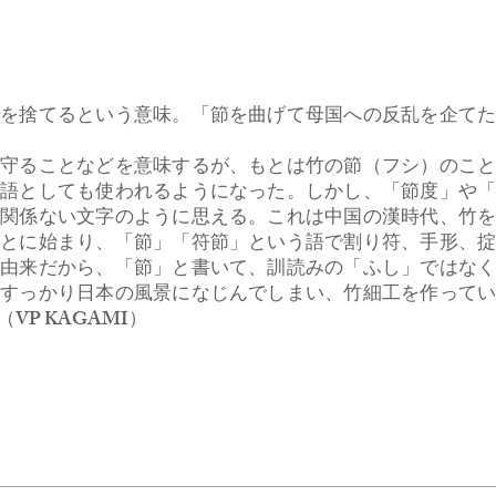
を捨てるという意味。「節を曲げて母国への反乱を企てた
を守ることなどを意味するが、もとは竹の節（フシ）のこ
す語としても使われるようになった。しかし、「節度」や
見関係ない文字のように思える。これは中国の漢時代、竹
ことに始まり、「節」「符節」という語で割り符、手形、
な由来だから、「節」と書いて、訓読みの「ふし」ではな
、すっかり日本の風景になじんでしまい、竹細工を作って
P KAGAMI）