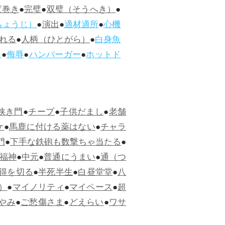
ぱ巻き
●
完璧
●
双璧（そうへき）
●
ちょうじ）
●
演出
●
適材適所
●
心機
れる
●
人柄（ひとがら）
●
白身魚
ス
●
侮辱
●
ハンバーガー
●
ホットド
狭き門
●
チープ
●
子供だまし
●
老舗
ケ
●
馬鹿に付ける薬はない
●
チャラ
門
●
下手な鉄砲も数撃ちゃ当たる
●
福神
●
中元
●
普通にうまい
●
通（つ
得を切る
●
半死半生
●
白昼堂堂
●
八
）
●
マイノリティ
●
マイペース
●
超
やみ
●
ご愁傷さま
●
どえらい
●
ワサ