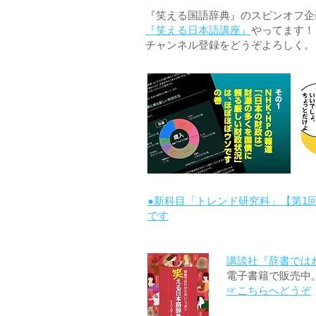
『笑える国語辞典』のスピンオフ企画 
『笑える日本語講座』
やってます！
チャンネル登録をどうぞよろしく。
●新科目「トレンド研究科」【第1
です
講談社『辞書では
電子書籍で販売中
☞こちらへどうぞ