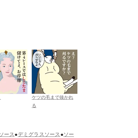
ま
ケツの毛まで抜かれ
る
ソース
●
デミグラスソース
●
ソー