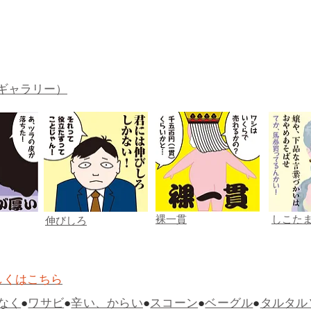
ギャラリー）
裸一貫
しこた
伸びしろ
しくはこちら
なく
●
ワサビ
●
辛い、からい
●
スコーン
●
ベーグル
●
タルタル