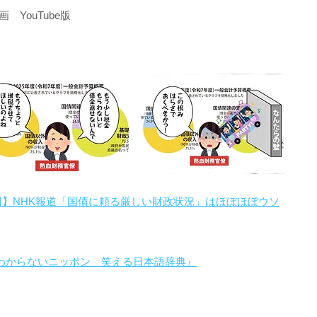
YouTube版
回】NHK報道「国債に頼る厳しい財政状況」はほぼほぼウソ
わからないニッポン 笑える日本語辞典』
。