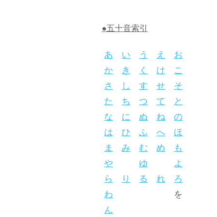
●五十音索引
あ
い
う
え
お
か
き
く
け
こ
さ
し
す
せ
そ
た
ち
つ
て
と
な
に
ぬ
ね
の
は
ひ
ふ
へ
ほ
ま
み
む
め
も
や
ゆ
よ
ら
り
る
れ
ろ
わ
を
ん