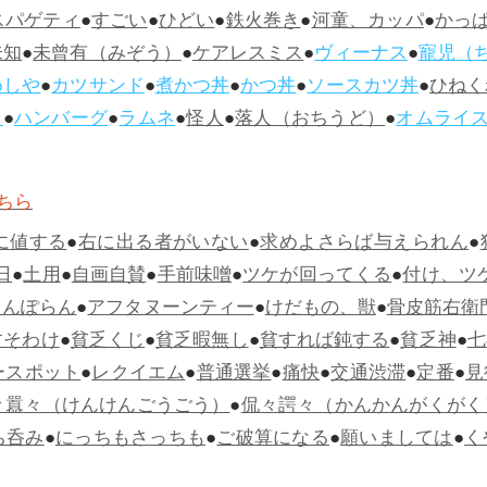
スパゲティ
●
すごい
●
ひどい
●
鉄火巻き
●
河童、カッパ
●
かっ
未知
●
未曾有（みぞう）
●
ケアレスミス
●
ヴィーナス
●
寵児（
めしや
●
カツサンド
●
煮かつ丼
●
かつ丼
●
ソースカツ丼
●
ひねく
ス
●
ハンバーグ
●
ラムネ
●
怪人
●
落人（おちうど）
●
オムライ
ちら
に値する
●
右に出る者がいない
●
求めよさらば与えられん
●
日
●
土用
●
自画自賛
●
手前味噌
●
ツケが回ってくる
●
付け、ツ
らんぽらん
●
アフタヌーンティー
●
けだもの、獣
●
骨皮筋右衛
すそわけ
●
貧乏くじ
●
貧乏暇無し
●
貧すれば鈍する
●
貧乏神
●
七
ースポット
●
レクイエム
●
普通選挙
●
痛快
●
交通渋滞
●
定番
●
見
々囂々（けんけんごうごう）
●
侃々諤々（かんかんがくがく
ち呑み
●
にっちもさっちも
●
ご破算になる
●
願いましては
●
く