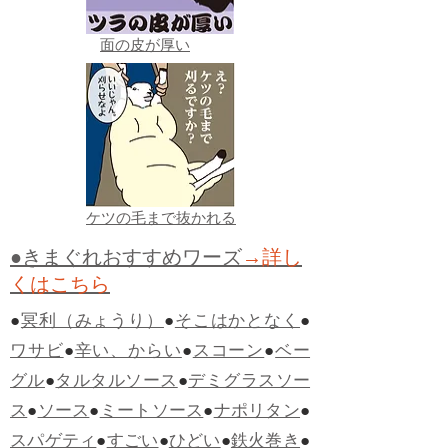
面の皮が厚い
ケツの毛まで抜かれる
●きまぐれおすすめワーズ
→詳し
くはこちら
●
冥利（みょうり）
●
そこはかとなく
●
ワサビ
●
辛い、からい
●
スコーン
●
ベー
グル
●
タルタルソース
●
デミグラスソー
ス
●
ソース
●
ミートソース
●
ナポリタン
●
スパゲティ
●
すごい
●
ひどい
●
鉄火巻き
●