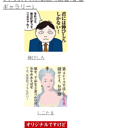
ギャラリー）
伸びしろ
しこたま