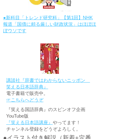
●新科目「トレンド研究科」【第1回】NHK
報道「国債に頼る厳しい財政状況」はほぼほ
ぼウソです
講談社『辞書ではわからないニッポン
笑える日本語辞典』
電子書籍で販売中。
☞こちらへどうぞ
『笑える国語辞典』のスピンオフ企画
YouTube版
『笑える日本語講座』
やってます！
チャンネル登録をどうぞよろしく。
●イラスト付き解説（新着+定番