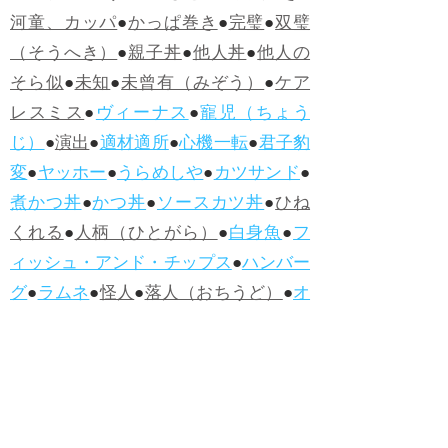
河童、カッパ
●
かっぱ巻き
●
完璧
●
双璧
（そうへき）
●
親子丼
●
他人丼
●
他人の
そら似
●
未知
●
未曾有（みぞう）
●
ケア
レスミス
●
ヴィーナス
●
寵児（ちょう
じ）
●
演出
●
適材適所
●
心機一転
●
君子豹
変
●
ヤッホー
●
うらめしや
●
カツサンド
●
煮かつ丼
●
かつ丼
●
ソースカツ丼
●
ひね
くれる
●
人柄（ひとがら）
●
白身魚
●
フ
ィッシュ・アンド・チップス
●
ハンバー
グ
●
ラムネ
●
怪人
●
落人（おちうど）
●
オ
ムライス
●
侮辱
●
ハンバーガー
●
ホット
ドッグ
●
ハンバーグ
●
ラムネ
●新着・改訂ワーズ
→詳しくはこ
ちら