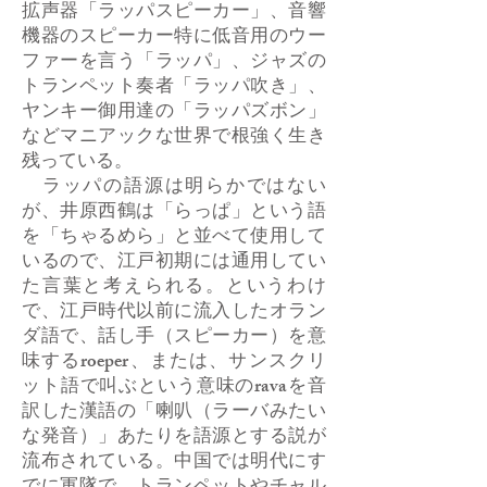
拡声器「ラッパスピーカー」、音響
機器のスピーカー特に低音用のウー
ファーを言う「ラッパ」、ジャズの
トランペット奏者「ラッパ吹き」、
ヤンキー御用達の「ラッパズボン」
などマニアックな世界で根強く生き
残っている。
ラッパの語源は明らかではない
が、井原西鶴は「らっぱ」という語
を「ちゃるめら」と並べて使用して
いるので、江戸初期には通用してい
た言葉と考えられる。というわけ
で、江戸時代以前に流入したオラン
ダ語で、話し手（スピーカー）を意
味するroeper、または、サンスクリ
ット語で叫ぶという意味のravaを音
訳した漢語の「喇叭（ラーバみたい
な発音）」あたりを語源とする説が
流布されている。中国では明代にす