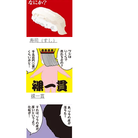
寿司（すし）
裸一貫