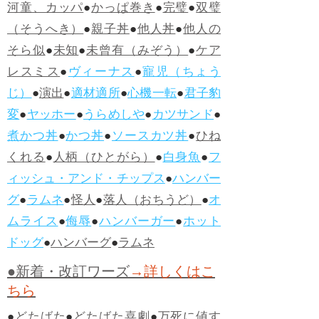
河童、カッパ
●
かっぱ巻き
●
完璧
●
双璧
（そうへき）
●
親子丼
●
他人丼
●
他人の
そら似
●
未知
●
未曾有（みぞう）
●
ケア
レスミス
●
ヴィーナス
●
寵児（ちょう
じ）
●
演出
●
適材適所
●
心機一転
●
君子豹
変
●
ヤッホー
●
うらめしや
●
カツサンド
●
煮かつ丼
●
かつ丼
●
ソースカツ丼
●
ひね
くれる
●
人柄（ひとがら）
●
白身魚
●
フ
ィッシュ・アンド・チップス
●
ハンバー
グ
●
ラムネ
●
怪人
●
落人（おちうど）
●
オ
ムライス
●
侮辱
●
ハンバーガー
●
ホット
ドッグ
●
ハンバーグ
●
ラムネ
●新着・改訂ワーズ
→詳しくはこ
ちら
●
どたばた
●
どたばた喜劇
●
万死に値す