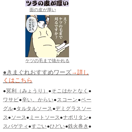
面の皮が厚い
ケツの毛まで抜かれる
●きまぐれおすすめワーズ
→詳し
くはこちら
●
冥利（みょうり）
●
そこはかとなく
●
ワサビ
●
辛い、からい
●
スコーン
●
ベー
グル
●
タルタルソース
●
デミグラスソー
ス
●
ソース
●
ミートソース
●
ナポリタン
●
スパゲティ
●
すごい
●
ひどい
●
鉄火巻き
●