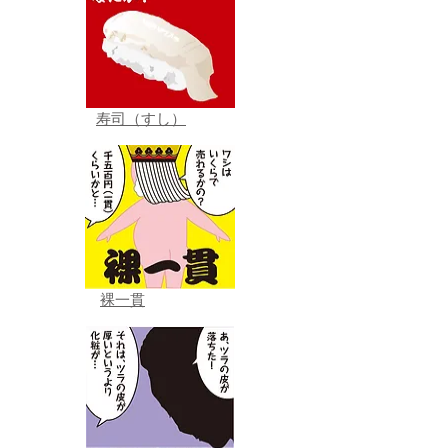
寿司（すし）
裸一貫