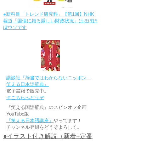
●新科目「トレンド研究科」【第1回】NHK
報道「国債に頼る厳しい財政状況」はほぼほ
ぼウソです
講談社『辞書ではわからないニッポン
笑える日本語辞典』
電子書籍で販売中。
☞こちらへどうぞ
『笑える国語辞典』のスピンオフ企画
YouTube版
『笑える日本語講座』
やってます！
チャンネル登録をどうぞよろしく。
●イラスト付き解説（新着+定番