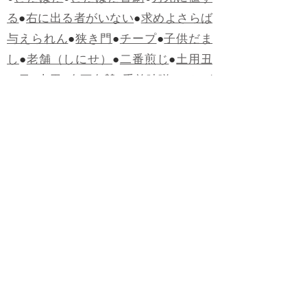
る
●
右に出る者がいない
●
求めよさらば
与えられん
●
狭き門
●
チープ
●
子供だま
し
●
老舗（しにせ）
●
二番煎じ
●
土用丑
の日
●
土用
●
自画自賛
●
手前味噌
●
ツケが
回ってくる
●
付け、ツケ
●
馬鹿に付ける
薬はない
●
チャラ男
●
チャラい
●
ちゃん
ぽん
●
ちゃらんぽらん
●
アフタヌーンテ
ィー
●
けだもの、獣
●
骨皮筋右衛門
●
下
手な鉄砲も数撃ちゃ当たる
●
死神
●
ケチ
ャップ
●
せんべい
●
おすそわけ
●
貧乏く
じ
●
貧乏暇無し
●
貧すれば鈍する
●
貧乏
神
●
七福神
●
中元
●
普通にうまい
●
通（つ
う）
●
ツーカー
●
ゲロする
●
パワースポ
ット
●
レクイエム
●
普通選挙
●
痛快
●
交通