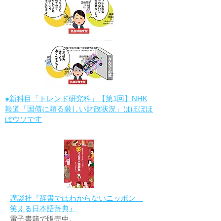
●新科目「トレンド研究科」【第1回】NHK
報道「国債に頼る厳しい財政状況」はほぼほ
ぼウソです
講談社『辞書ではわからないニッポン
笑える日本語辞典』
電子書籍で販売中。