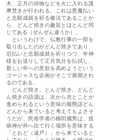
木、正月の供物などを火に入れる護
摩焚きが行われる。これは悪魔払い
と念願成就を祈る修法であることか
ら、どんど焼きの趣旨とほとんど同
じである（ぜんぜん違うか）。
というわけで、仏教行事の一部を
取り出したのがどんど焼きであり、
厄払いと念願成就を祈りつつ、年神
様をお送りして正月気分を払拭し、
新しい年への意欲を高めようという
ゴージャスな企画がそこで展開され
るのである。
どんど焼き、とんど焼き、どんど
ん焼きの語源は、次から次とことが
進められるという意味の擬態語どん
どんから来ていると考えてもよさそ
うだが、民俗学者の柳田國男は、疫
病神が外へ出て行く場所を意味する
「とおど（遠戸）」から来ていると