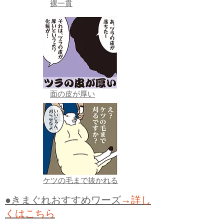
裸一貫
面の皮が厚い
ケツの毛まで抜かれる
●きまぐれおすすめワーズ
→詳し
くはこちら