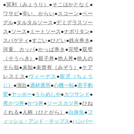
●
冥利（みょうり）
●
そこはかとなく
●
ワサビ
●
辛い、からい
●
スコーン
●
ベー
グル
●
タルタルソース
●
デミグラスソー
ス
●
ソース
●
ミートソース
●
ナポリタン
●
スパゲティ
●
すごい
●
ひどい
●
鉄火巻き
●
河童、カッパ
●
かっぱ巻き
●
完璧
●
双璧
（そうへき）
●
親子丼
●
他人丼
●
他人の
そら似
●
未知
●
未曾有（みぞう）
●
ケア
レスミス
●
ヴィーナス
●
寵児（ちょう
じ）
●
演出
●
適材適所
●
心機一転
●
君子豹
変
●
ヤッホー
●
うらめしや
●
カツサンド
●
煮かつ丼
●
かつ丼
●
ソースカツ丼
●
ひね
くれる
●
人柄（ひとがら）
●
白身魚
●
フ
ィッシュ・アンド・チップス
●
ハンバー
グ
●
ラムネ
●
怪人
●
落人（おちうど）
●
オ