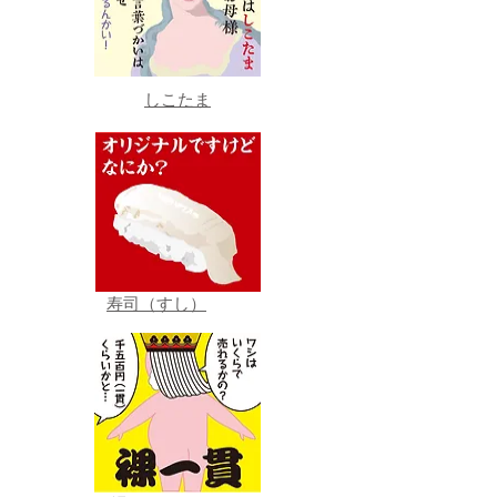
しこたま
寿司（すし）