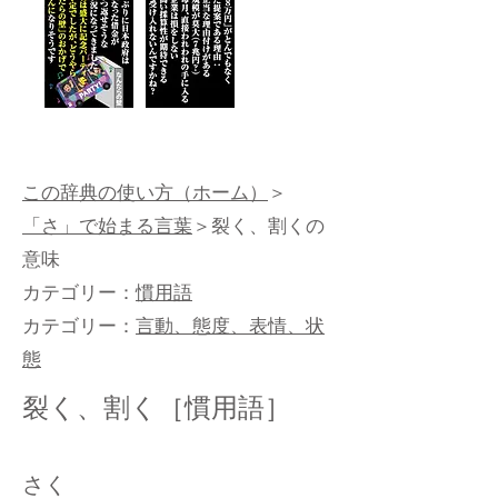
この辞典の使い方（ホーム）
＞
「さ」で始まる言葉
＞裂く、割くの
意味
カテゴリー：
慣用語
カテゴリー：
言動、態度、表情、状
態
裂く、割く［慣用語］
さく