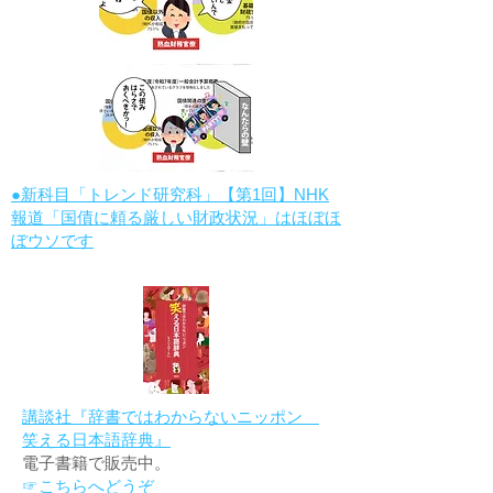
●新科目「トレンド研究科」【第1回】NHK
報道「国債に頼る厳しい財政状況」はほぼほ
ぼウソです
講談社『辞書ではわからないニッポン
笑える日本語辞典』
電子書籍で販売中。
☞こちらへどうぞ