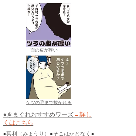
面の皮が厚い
ケツの毛まで抜かれる
●きまぐれおすすめワーズ
→詳し
くはこちら
●
冥利（みょうり）
●
そこはかとなく
●