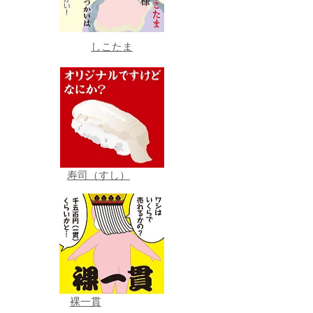
しこたま
寿司（すし）
裸一貫