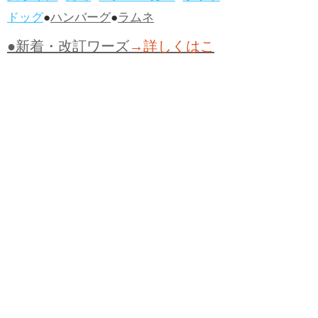
ドッグ
●
ハンバーグ
●
ラムネ
●新着・改訂ワーズ
→詳しくはこ
ちら
●
どたばた
●
どたばた喜劇
●
万死に値す
る
●
右に出る者がいない
●
求めよさらば
与えられん
●
狭き門
●
チープ
●
子供だま
し
●
老舗（しにせ）
●
二番煎じ
●
土用丑
の日
●
土用
●
自画自賛
●
手前味噌
●
ツケが
回ってくる
●
付け、ツケ
●
馬鹿に付ける
薬はない
●
チャラ男
●
チャラい
●
ちゃん
ぽん
●
ちゃらんぽらん
●
アフタヌーンテ
ィー
●
けだもの、獣
●
骨皮筋右衛門
●
下
手な鉄砲も数撃ちゃ当たる
●
死神
●
ケチ
ャップ
●
せんべい
●
おすそわけ
●
貧乏く