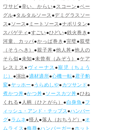
ワサビ
●
辛い、からい
●
スコーン
●
ベー
グル
●
タルタルソース
●
デミグラスソー
ス
●
ソース
●
ミートソース
●
ナポリタン
●
スパゲティ
●
すごい
●
ひどい
●
鉄火巻き
●
河童、カッパ
●
かっぱ巻き
●
完璧
●
双璧
（そうへき）
●
親子丼
●
他人丼
●
他人の
そら似
●
未知
●
未曾有（みぞう）
●
ケア
レスミス
●
ヴィーナス
●
寵児（ちょう
じ）
●
演出
●
適材適所
●
心機一転
●
君子豹
変
●
ヤッホー
●
うらめしや
●
カツサンド
●
煮かつ丼
●
かつ丼
●
ソースカツ丼
●
ひね
くれる
●
人柄（ひとがら）
●
白身魚
●
フ
ィッシュ・アンド・チップス
●
ハンバー
グ
●
ラムネ
●
怪人
●
落人（おちうど）
●
オ
ムライス
●
侮辱
●
ハンバーガー
●
ホット