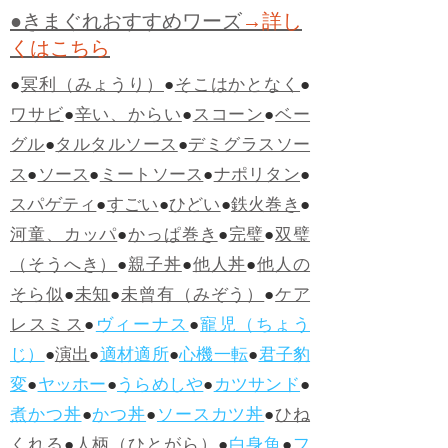
●きまぐれおすすめワーズ
→詳し
くはこちら
●
冥利（みょうり）
●
そこはかとなく
●
ワサビ
●
辛い、からい
●
スコーン
●
ベー
グル
●
タルタルソース
●
デミグラスソー
ス
●
ソース
●
ミートソース
●
ナポリタン
●
スパゲティ
●
すごい
●
ひどい
●
鉄火巻き
●
河童、カッパ
●
かっぱ巻き
●
完璧
●
双璧
（そうへき）
●
親子丼
●
他人丼
●
他人の
そら似
●
未知
●
未曾有（みぞう）
●
ケア
レスミス
●
ヴィーナス
●
寵児（ちょう
じ）
●
演出
●
適材適所
●
心機一転
●
君子豹
変
●
ヤッホー
●
うらめしや
●
カツサンド
●
煮かつ丼
●
かつ丼
●
ソースカツ丼
●
ひね
くれる
●
人柄（ひとがら）
●
白身魚
●
フ