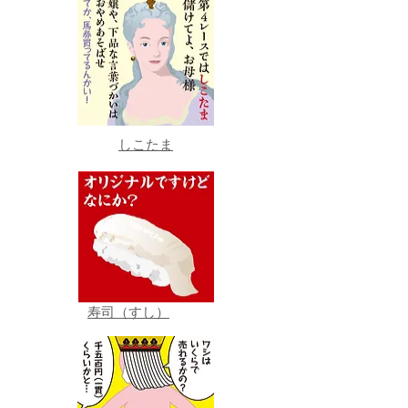
しこたま
寿司（すし）