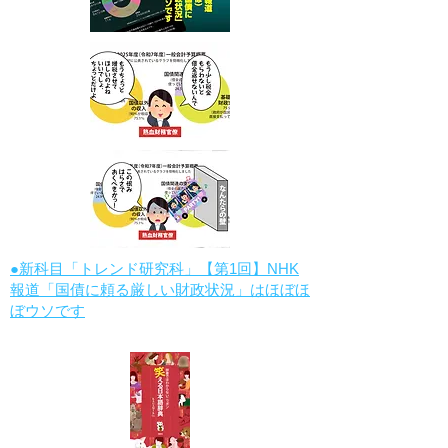
●新科目「トレンド研究科」【第1回】NHK
報道「国債に頼る厳しい財政状況」はほぼほ
ぼウソです