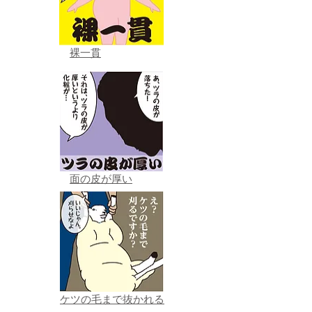
裸一貫
面の皮が厚い
ケツの毛まで抜かれる