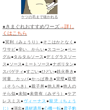
ケツの毛まで抜かれる
●きまぐれおすすめワーズ
→詳し
くはこちら
●
冥利（みょうり）
●
そこはかとなく
●
ワサビ
●
辛い、からい
●
スコーン
●
ベー
グル
●
タルタルソース
●
デミグラスソー
ス
●
ソース
●
ミートソース
●
ナポリタン
●
スパゲティ
●
すごい
●
ひどい
●
鉄火巻き
●
河童、カッパ
●
かっぱ巻き
●
完璧
●
双璧
（そうへき）
●
親子丼
●
他人丼
●
他人の
そら似
●
未知
●
未曾有（みぞう）
●
ケア
レスミス
●
ヴィーナス
●
寵児（ちょう
じ）
●
演出
●
適材適所
●
心機一転
●
君子豹