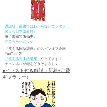
講談社『辞書ではわからないニッポン
笑える日本語辞典』
電子書籍で販売中。
☞こちらへどうぞ
『笑える国語辞典』のスピンオフ企画
YouTube版
『笑える日本語講座』
やってます！
チャンネル登録をどうぞよろしく。
●イラスト付き解説（新着+定番
ギャラリー）