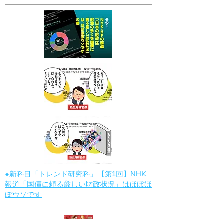
●新科目「トレンド研究科」【第1回】NHK
報道「国債に頼る厳しい財政状況」はほぼほ
ぼウソです