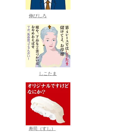
伸びしろ
しこたま
寿司（すし）