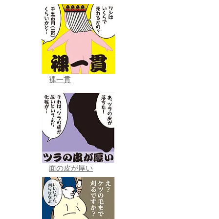
裸一貫
面の皮が厚い