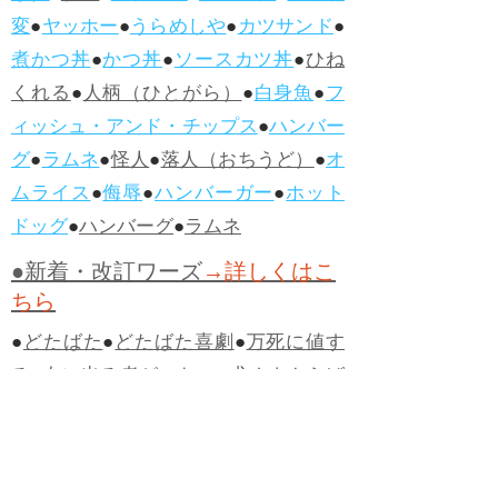
変
●
ヤッホー
●
うらめしや
●
カツサンド
●
煮かつ丼
●
かつ丼
●
ソースカツ丼
●
ひね
くれる
●
人柄（ひとがら）
●
白身魚
●
フ
ィッシュ・アンド・チップス
●
ハンバー
グ
●
ラムネ
●
怪人
●
落人（おちうど）
●
オ
ムライス
●
侮辱
●
ハンバーガー
●
ホット
ドッグ
●
ハンバーグ
●
ラムネ
●新着・改訂ワーズ
→詳しくはこ
ちら
●
どたばた
●
どたばた喜劇
●
万死に値す
る
●
右に出る者がいない
●
求めよさらば
与えられん
●
狭き門
●
チープ
●
子供だま
し
●
老舗（しにせ）
●
二番煎じ
●
土用丑
の日
●
土用
●
自画自賛
●
手前味噌
●
ツケが