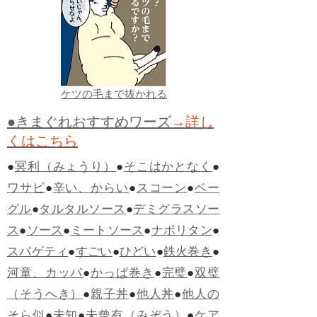
ケツの毛まで抜かれる
●きまぐれおすすめワーズ
→詳し
くはこちら
●
冥利（みょうり）
●
そこはかとなく
●
ワサビ
●
辛い、からい
●
スコーン
●
ベー
グル
●
タルタルソース
●
デミグラスソー
ス
●
ソース
●
ミートソース
●
ナポリタン
●
スパゲティ
●
すごい
●
ひどい
●
鉄火巻き
●
河童、カッパ
●
かっぱ巻き
●
完璧
●
双璧
（そうへき）
●
親子丼
●
他人丼
●
他人の