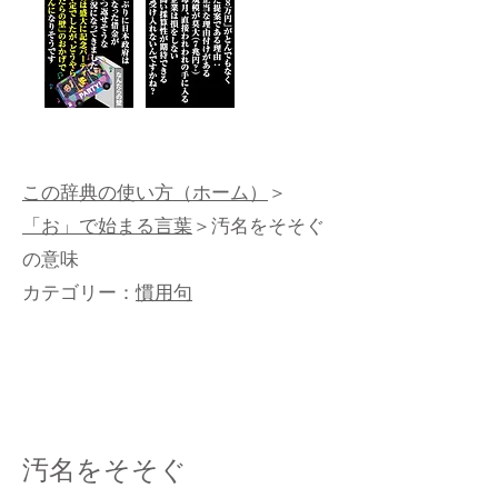
この辞典の使い方（ホーム）
＞
「お」で始まる言葉
＞汚名をそそぐ
の意味
カテゴリー：
慣用句
汚名をそそぐ