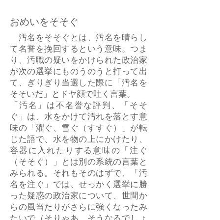
おめいをそそぐ
汚名をそそぐとは、汚名を晴らし
て名誉を挽回するという意味。つま
り、汚職の疑いをかけられた政治家
が次の選挙にものうのうと打って出
て、ぎりぎり当選した際に「汚名を
そそいだ」とドヤ顔で吐く言葉。
「汚名」は不名誉な評判、「そそ
ぐ」は、水をかけて汚れを落とす意
味の「濯ぐ、雪ぐ（すすぐ）」が転
じた語で、水を物の上にかけたり、
容器に入れたりする意味の「注ぐ
（そそぐ）」とは別の系統の言葉と
みられる。それもそのはずで、「汚
名を注ぐ」では、せっかく選挙に勝
った疑惑の政治家について、世間か
らの風当たりがさらに強くなったみ
たいで（そりゃあ、そうなるでしょ