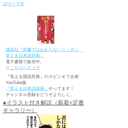
ぼウソです
講談社『辞書ではわからないニッポン
笑える日本語辞典』
電子書籍で販売中。
☞こちらへどうぞ
『笑える国語辞典』のスピンオフ企画
YouTube版
『笑える日本語講座』
やってます！
チャンネル登録をどうぞよろしく。
●イラスト付き解説（新着+定番
ギャラリー）