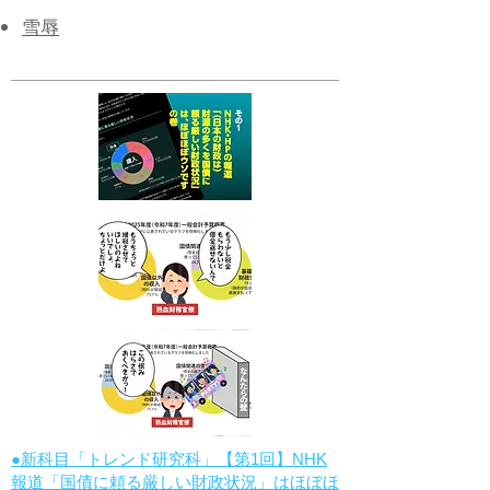
​雪辱
●新科目「トレンド研究科」【第1回】NHK
報道「国債に頼る厳しい財政状況」はほぼほ