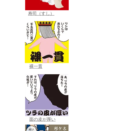
寿司（すし）
裸一貫
面の皮が厚い