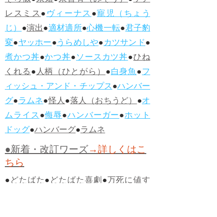
そら似
●
未知
●
未曾有（みぞう）
●
ケア
レスミス
●
ヴィーナス
●
寵児（ちょう
じ）
●
演出
●
適材適所
●
心機一転
●
君子豹
変
●
ヤッホー
●
うらめしや
●
カツサンド
●
煮かつ丼
●
かつ丼
●
ソースカツ丼
●
ひね
くれる
●
人柄（ひとがら）
●
白身魚
●
フ
ィッシュ・アンド・チップス
●
ハンバー
グ
●
ラムネ
●
怪人
●
落人（おちうど）
●
オ
ムライス
●
侮辱
●
ハンバーガー
●
ホット
ドッグ
●
ハンバーグ
●
ラムネ
●新着・改訂ワーズ
→詳しくはこ
ちら
●
どたばた
●
どたばた喜劇
●
万死に値す
る
●
右に出る者がいない
●
求めよさらば
与えられん
●
狭き門
●
チープ
●
子供だま