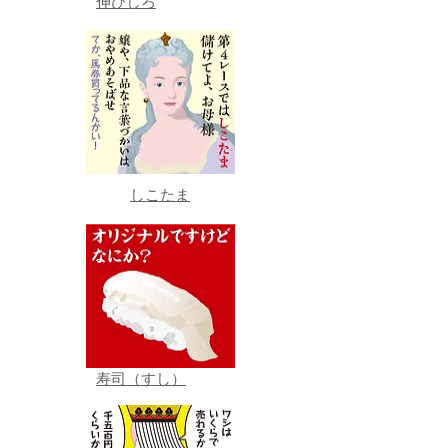
伸びしろ
しこたま
寿司（すし）