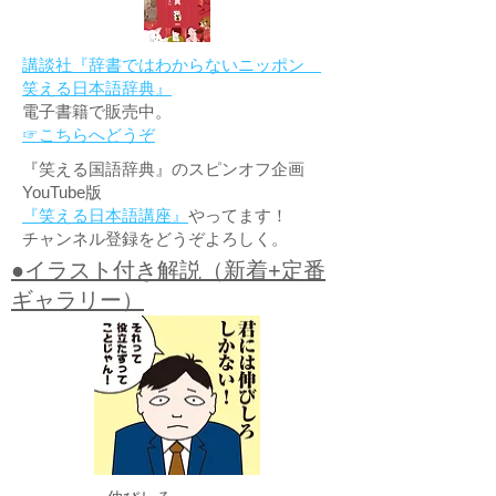
講談社『辞書ではわからないニッポン
笑える日本語辞典』
電子書籍で販売中。
☞こちらへどうぞ
『笑える国語辞典』のスピンオフ企画
YouTube版
『笑える日本語講座』
やってます！
チャンネル登録をどうぞよろしく。
●イラスト付き解説（新着+定番
ギャラリー）