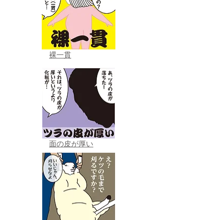
裸一貫
面の皮が厚い