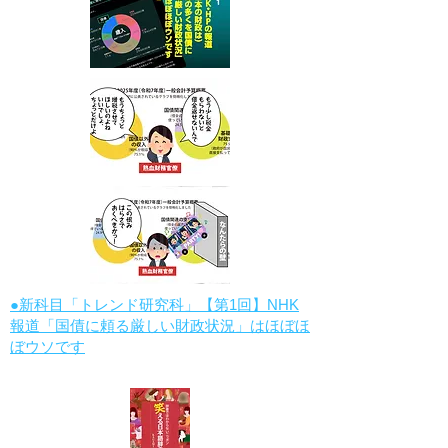
●新科目「トレンド研究科」【第1回】NHK
報道「国債に頼る厳しい財政状況」はほぼほ
ぼウソです