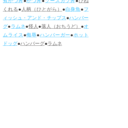
煮かつ丼
●
かつ丼
●
ソースカツ丼
●
ひね
くれる
●
人柄（ひとがら）
●
白身魚
●
フ
ィッシュ・アンド・チップス
●
ハンバー
グ
●
ラムネ
●
怪人
●
落人（おちうど）
●
オ
ムライス
●
侮辱
●
ハンバーガー
●
ホット
ドッグ
●
ハンバーグ
●
ラムネ
●新着・改訂ワーズ
→詳しくはこ
ちら
●
どたばた
●
どたばた喜劇
●
万死に値す
る
●
右に出る者がいない
●
求めよさらば
与えられん
●
狭き門
●
チープ
●
子供だま
し
●
老舗（しにせ）
●
二番煎じ
●
土用丑
の日
●
土用
●
自画自賛
●
手前味噌
●
ツケが
回ってくる
●
付け、ツケ
●
馬鹿に付ける
薬はない
●
チャラ男
●
チャラい
●
ちゃん