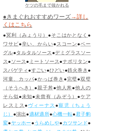
ケツの毛まで抜かれる
●きまぐれおすすめワーズ
→詳し
くはこちら
●
冥利（みょうり）
●
そこはかとなく
●
ワサビ
●
辛い、からい
●
スコーン
●
ベー
グル
●
タルタルソース
●
デミグラスソー
ス
●
ソース
●
ミートソース
●
ナポリタン
●
スパゲティ
●
すごい
●
ひどい
●
鉄火巻き
●
河童、カッパ
●
かっぱ巻き
●
完璧
●
双璧
（そうへき）
●
親子丼
●
他人丼
●
他人の
そら似
●
未知
●
未曾有（みぞう）
●
ケア
レスミス
●
ヴィーナス
●
寵児（ちょう
じ）
●
演出
●
適材適所
●
心機一転
●
君子豹
変
●
ヤッホー
●
うらめしや
●
カツサンド
●