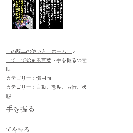
この辞典の使い方（ホーム）
＞
「て」で始まる言葉
＞手を握るの意
味
カテゴリー：
慣用句
カテゴリー：
言動、態度、表情、状
態
手を握る
てを握る