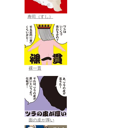
寿司（すし）
裸一貫
面の皮が厚い