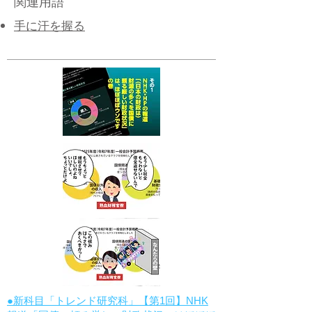
関連用語
手に汗を握る
●新科目「トレンド研究科」【第1回】NHK