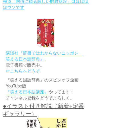
報道「国債に頼る厳しい財政状況」はほぼほ
ぼウソです
講談社『辞書ではわからないニッポン
笑える日本語辞典』
電子書籍で販売中。
☞こちらへどうぞ
『笑える国語辞典』のスピンオフ企画
YouTube版
『笑える日本語講座』
やってます！
チャンネル登録をどうぞよろしく。
●イラスト付き解説（新着+定番
ギャラリー）