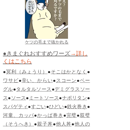
ケツの毛まで抜かれる
●きまぐれおすすめワーズ
→詳し
くはこちら
●
冥利（みょうり）
●
そこはかとなく
●
ワサビ
●
辛い、からい
●
スコーン
●
ベー
グル
●
タルタルソース
●
デミグラスソー
ス
●
ソース
●
ミートソース
●
ナポリタン
●
スパゲティ
●
すごい
●
ひどい
●
鉄火巻き
●
河童、カッパ
●
かっぱ巻き
●
完璧
●
双璧
（そうへき）
●
親子丼
●
他人丼
●
他人の