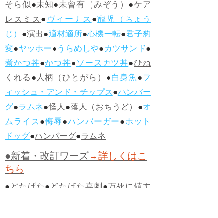
そら似
●
未知
●
未曾有（みぞう）
●
ケア
レスミス
●
ヴィーナス
●
寵児（ちょう
じ）
●
演出
●
適材適所
●
心機一転
●
君子豹
変
●
ヤッホー
●
うらめしや
●
カツサンド
●
煮かつ丼
●
かつ丼
●
ソースカツ丼
●
ひね
くれる
●
人柄（ひとがら）
●
白身魚
●
フ
ィッシュ・アンド・チップス
●
ハンバー
グ
●
ラムネ
●
怪人
●
落人（おちうど）
●
オ
ムライス
●
侮辱
●
ハンバーガー
●
ホット
ドッグ
●
ハンバーグ
●
ラムネ
●新着・改訂ワーズ
→詳しくはこ
ちら
●
どたばた
●
どたばた喜劇
●
万死に値す
る
●
右に出る者がいない
●
求めよさらば
与えられん
●
狭き門
●
チープ
●
子供だま