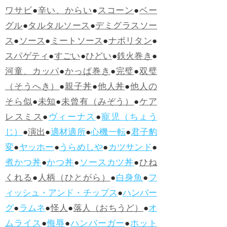
ワサビ
●
辛い、からい
●
スコーン
●
ベー
グル
●
タルタルソース
●
デミグラスソー
ス
●
ソース
●
ミートソース
●
ナポリタン
●
スパゲティ
●
すごい
●
ひどい
●
鉄火巻き
●
河童、カッパ
●
かっぱ巻き
●
完璧
●
双璧
（そうへき）
●
親子丼
●
他人丼
●
他人の
そら似
●
未知
●
未曾有（みぞう）
●
ケア
レスミス
●
ヴィーナス
●
寵児（ちょう
じ）
●
演出
●
適材適所
●
心機一転
●
君子豹
変
●
ヤッホー
●
うらめしや
●
カツサンド
●
煮かつ丼
●
かつ丼
●
ソースカツ丼
●
ひね
くれる
●
人柄（ひとがら）
●
白身魚
●
フ
ィッシュ・アンド・チップス
●
ハンバー
グ
●
ラムネ
●
怪人
●
落人（おちうど）
●
オ
ムライス
●
侮辱
●
ハンバーガー
●
ホット