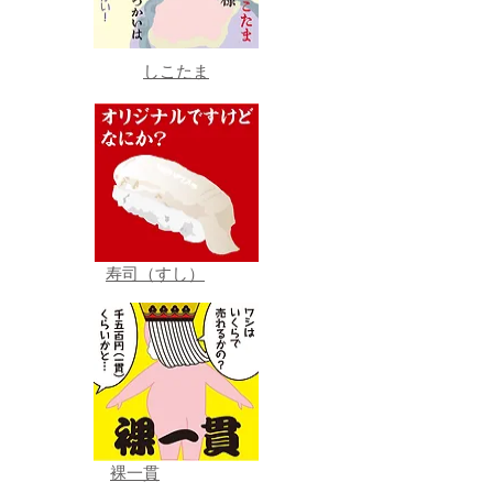
しこたま
寿司（すし）
裸一貫