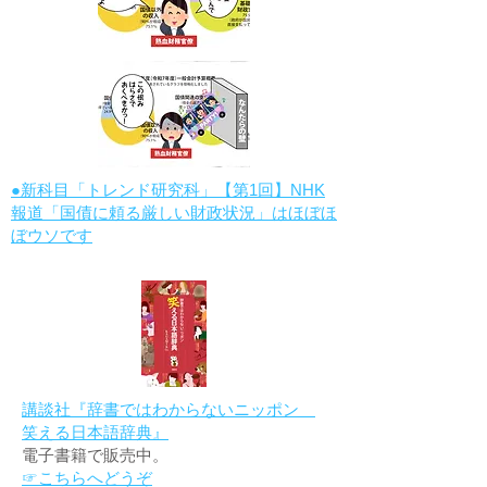
●新科目「トレンド研究科」【第1回】NHK
報道「国債に頼る厳しい財政状況」はほぼほ
ぼウソです
講談社『辞書ではわからないニッポン
笑える日本語辞典』
電子書籍で販売中。
☞こちらへどうぞ