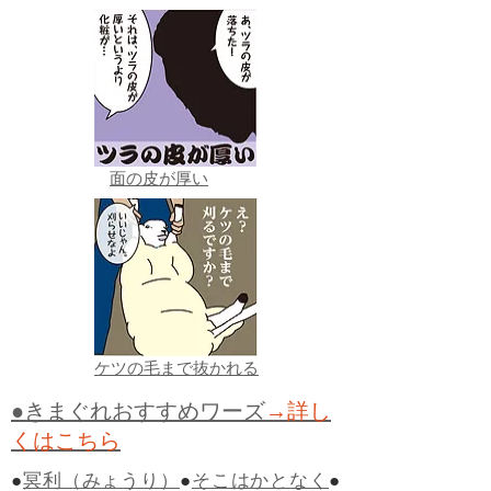
面の皮が厚い
ケツの毛まで抜かれる
●きまぐれおすすめワーズ
→詳し
くはこちら
●
冥利（みょうり）
●
そこはかとなく
●