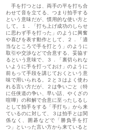
手を打つとは、両手の平を打ち合
わせて音を立てる、つまり拍手する
という意味だが、慣用的な使い方と
して。１．「打ち上げ成功のしらせ
に思わず手を打った」のように興奮
や喜びを表す動作として、２．「適
当なところで手を打とう」のように
取引や交渉などで合意する、妥協す
るという意味で、３．「裏切られな
いように手を打っておけ」のように
前もって手段を講じておくという意
味で用いられる。２と３はよく使わ
れる言い方だが、２は争いごと（特
に任侠道の争い、早い話、やくざの
喧嘩）の和解で合意に至ったしるし
として拍手をする「手打ち」から来
ているのに対して、３は拍手とは関
係なく、囲碁などで「勝負手を打
つ」といった言い方から来ていると