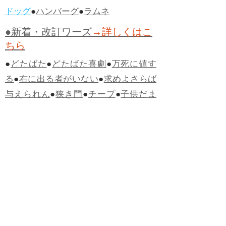
ドッグ
●
ハンバーグ
●
ラムネ
●新着・改訂ワーズ
→詳しくはこ
ちら
●
どたばた
●
どたばた喜劇
●
万死に値す
る
●
右に出る者がいない
●
求めよさらば
与えられん
●
狭き門
●
チープ
●
子供だま
し
●
老舗（しにせ）
●
二番煎じ
●
土用丑
の日
●
土用
●
自画自賛
●
手前味噌
●
ツケが
回ってくる
●
付け、ツケ
●
馬鹿に付ける
薬はない
●
チャラ男
●
チャラい
●
ちゃん
ぽん
●
ちゃらんぽらん
●
アフタヌーンテ
ィー
●
けだもの、獣
●
骨皮筋右衛門
●
下
手な鉄砲も数撃ちゃ当たる
●
死神
●
ケチ
ャップ
●
せんべい
●
おすそわけ
●
貧乏く