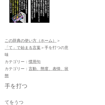
この辞典の使い方（ホーム）
＞
「て」で始まる言葉
＞手を打つの意
味
カテゴリー：
慣用句
カテゴリー：
言動、態度、表情、状
態
手を打つ
てをうつ