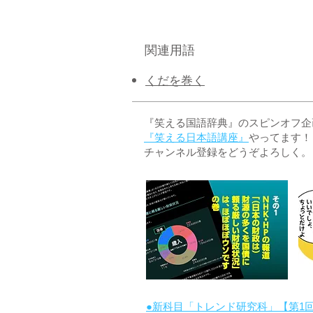
関連用語
くだを巻く
『笑える国語辞典』のスピンオフ企画 
『笑える日本語講座』
やってます！
チャンネル登録をどうぞよろしく。
●新科目「トレンド研究科」【第1