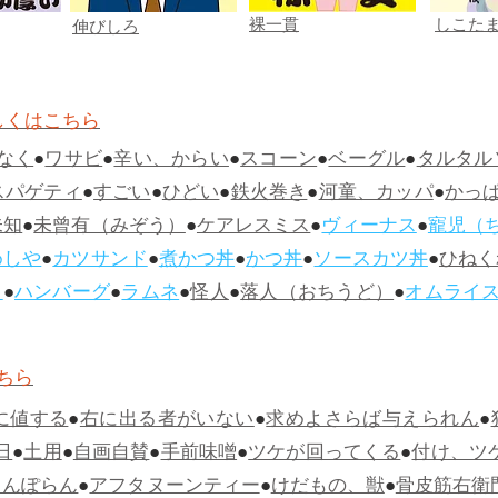
裸一貫
しこた
伸びしろ
しくはこちら
なく
●
ワサビ
●
辛い、からい
●
スコーン
●
ベーグル
●
タルタル
スパゲティ
●
すごい
●
ひどい
●
鉄火巻き
●
河童、カッパ
●
かっ
未知
●
未曾有（みぞう）
●
ケアレスミス
●
ヴィーナス
●
寵児（
めしや
●
カツサンド
●
煮かつ丼
●
かつ丼
●
ソースカツ丼
●
ひねく
ス
●
ハンバーグ
●
ラムネ
●
怪人
●
落人（おちうど）
●
オムライ
ちら
に値する
●
右に出る者がいない
●
求めよさらば与えられん
●
日
●
土用
●
自画自賛
●
手前味噌
●
ツケが回ってくる
●
付け、ツ
らんぽらん
●
アフタヌーンティー
●
けだもの、獣
●
骨皮筋右衛