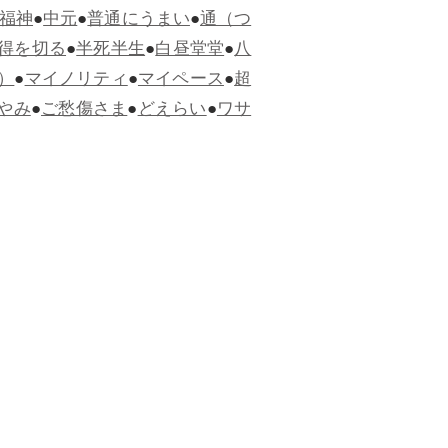
福神
●
中元
●
普通にうまい
●
通（つ
得を切る
●
半死半生
●
白昼堂堂
●
八
）
●
マイノリティ
●
マイペース
●
超
やみ
●
ご愁傷さま
●
どえらい
●
ワサ