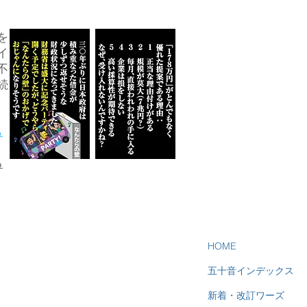
を
イ
不
続
ら
る
HOME
五十音インデックス
新着・改訂ワーズ