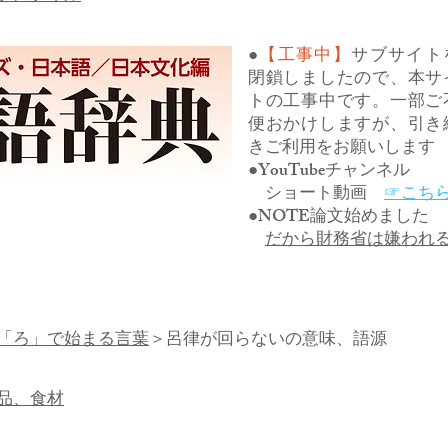
●
【工事中】
サブサイト
閉鎖しましたので、本サ
トの工事中です。一部ご
便おかけしますが、引き
きご利用をお願いします
●YouTubeチャンネル
ショート動画
☞こち
●NOTE論文始めました
だから財務省は嫌われ
「ろ」で始まる言葉
＞呂律が回らないの意味、語源
品、食材