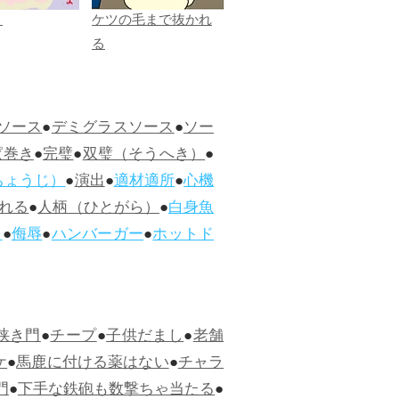
ま
ケツの毛まで抜かれ
る
ソース
●
デミグラスソース
●
ソー
ぱ巻き
●
完璧
●
双璧（そうへき）
●
ちょうじ）
●
演出
●
適材適所
●
心機
れる
●
人柄（ひとがら）
●
白身魚
ス
●
侮辱
●
ハンバーガー
●
ホットド
狭き門
●
チープ
●
子供だまし
●
老舗
ケ
●
馬鹿に付ける薬はない
●
チャラ
門
●
下手な鉄砲も数撃ちゃ当たる
●