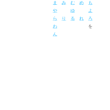
ま
み
む
め
も
や
ゆ
よ
ら
り
る
れ
ろ
わ
を
ん