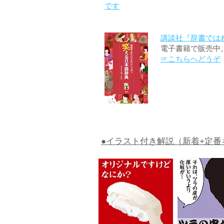
です
講談社『辞書では
電子書籍で販売中
☞こちらへどうぞ
●イラスト付き解説（新着+定番