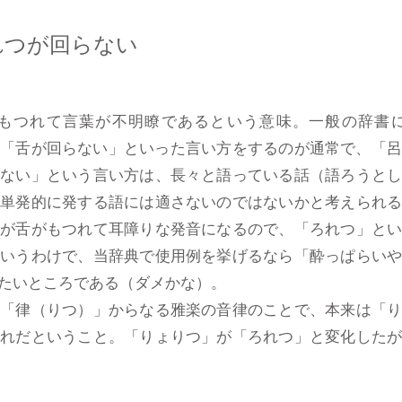
れつが回らない
もつれて言葉が不明瞭であるという意味。一般の辞書
合「舌が回らない」といった言い方をするのが通常で、「
らない」という言い方は、長々と語っている話（語ろうと
が単発的に発する語には適さないのではないかと考えられ
音が舌がもつれて耳障りな発音になるので、「ろれつ」と
ういうわけで、当辞典で使用例を挙げるなら「酔っぱらい
たいところである（ダメかな）。
と「律（りつ）」からなる雅楽の音律のことで、本来は「
ずれだということ。「りょりつ」が「ろれつ」と変化した