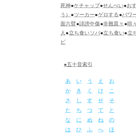
死神
●
ケチャップ
●
せんべい
●
お
う）
●
ツーカー
●
ゲロする
●
パワ
面六臂
●
誹謗中傷
●
非難囂々
●
喧
人
●
立ち食いソバ
●
立ち食い
●
立
ビ
●五十音索引
あ
い
う
え
お
か
き
く
け
こ
さ
し
す
せ
そ
た
ち
つ
て
と
な
に
ぬ
ね
の
は
ひ
ふ
へ
ほ