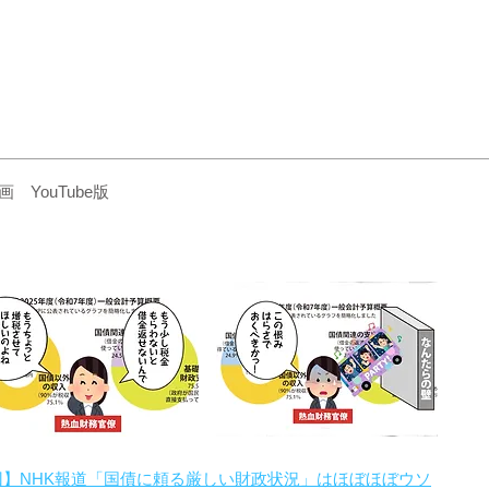
YouTube版
回】NHK報道「国債に頼る厳しい財政状況」はほぼほぼウソ