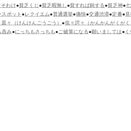
すそわけ
●
貧乏くじ
●
貧乏暇無し
●
貧すれば鈍する
●
貧乏神
●
七
ースポット
●
レクイエム
●
普通選挙
●
痛快
●
交通渋滞
●
定番
●
見
々囂々（けんけんごうごう）
●
侃々諤々（かんかんがくがく
ち呑み
●
にっちもさっちも
●
ご破算になる
●
願いましては
●
く