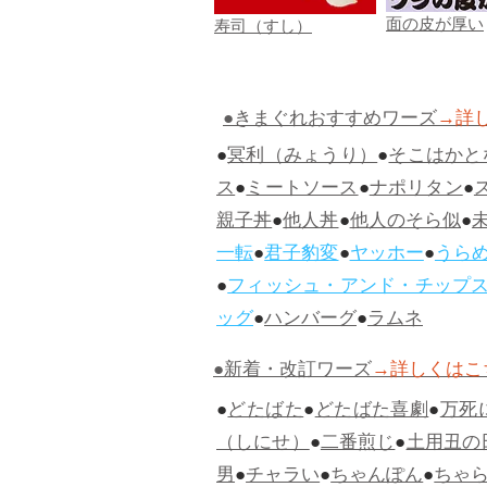
面の皮が厚い
寿司（すし）
●きまぐれおすすめワーズ
→詳
●
冥利（みょうり）
●
そこはかと
ス
●
ミートソース
●
ナポリタン
●
親子丼
●
他人丼
●
他人のそら似
●
一転
●
君子豹変
●
ヤッホー
●
うら
●
フィッシュ・アンド・チップ
ッグ
●
ハンバーグ
●
ラムネ
●新着・改訂ワーズ
→詳しくはこ
●
どたばた
●
どたばた喜劇
●
万死
（しにせ）
●
二番煎じ
●
土用丑の
男
●
チャラい
●
ちゃんぽん
●
ちゃ