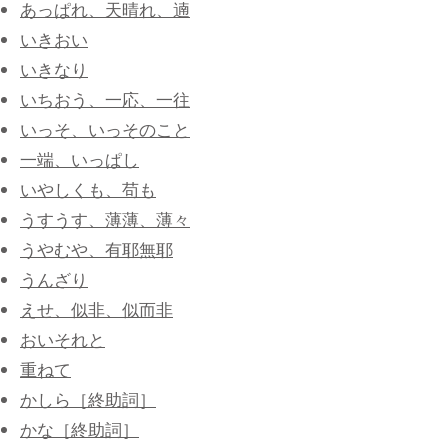
あっぱれ、天晴れ、遖
いきおい
いきなり
いちおう、一応、一往
いっそ、いっそのこと
一端、いっぱし
いやしくも、苟も
うすうす、薄薄、薄々
うやむや、有耶無耶
うんざり
えせ、似非、似而非
おいそれと
重ねて
かしら［終助詞］
かな［終助詞］