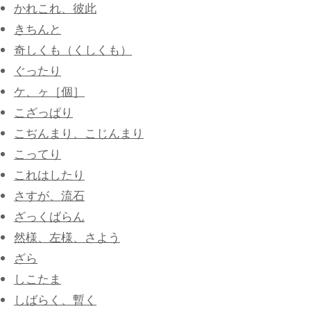
かれこれ、彼此
きちんと
奇しくも（くしくも）
ぐったり
ケ、ヶ［個］
こざっぱり
こぢんまり、こじんまり
こってり
これはしたり
さすが、流石
ざっくばらん
然様、左様、さよう
ざら
しこたま
しばらく、暫く