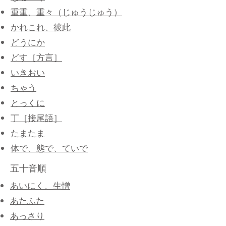
重重、重々（じゅうじゅう）
かれこれ、彼此
どうにか
どす［方言］
いきおい
ちゃう
とっくに
丁［接尾語］
たまたま
体で、態で、ていで
五十音順
​あいにく、生憎
あたふた
あっさり