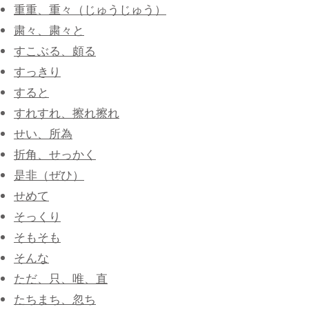
重重、重々（じゅうじゅう）
​粛々、粛々と
すこぶる、頗る
すっきり
すると
すれすれ、擦れ擦れ
せい、所為
折角、せっかく
是非（ぜひ）
せめて
そっくり
そもそも
そんな
ただ、只、唯、直
たちまち、忽ち