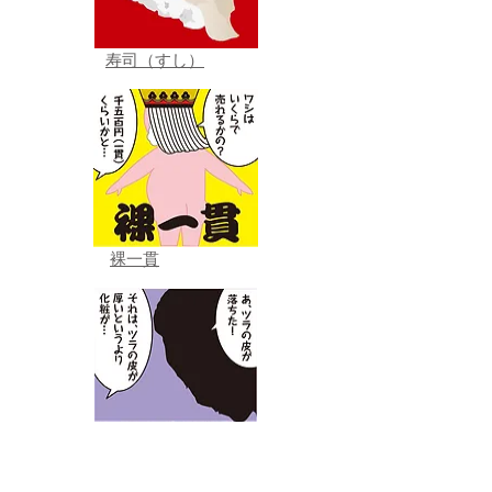
寿司（すし）
裸一貫
面の皮が厚い