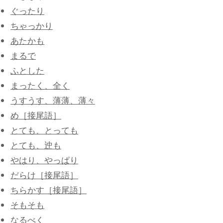
ぐったり
ちゃっかり
あたかも
まるで
ふとした
まったく、全く
うすうす、薄薄、薄々
め［接尾語］
とても、とっても
とても、迚も
やはり、やっぱり
だらけ［接尾語］
ちらかす［接尾語］
そもそも
なるべく