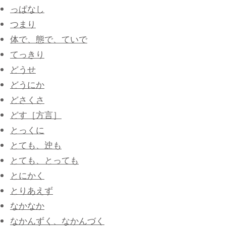
っぱなし
つまり
体で、態で、ていで
てっきり
どうせ
どうにか
どさくさ
どす［方言］
とっくに
とても、迚も
とても、とっても
とにかく
とりあえず
なかなか
なかんずく、なかんづく