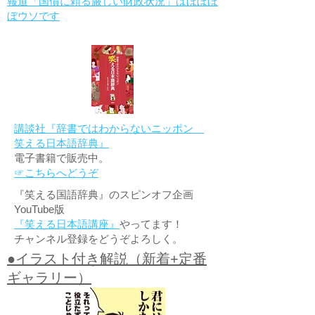
報道「国債に頼る厳しい財政状況」はほぼほ
ぼウソです
講談社『辞書ではわからないニッポン
笑える日本語辞典』
電子書籍で販売中。
☞こちらへどうぞ
『笑える国語辞典』のスピンオフ企画
YouTube版
『笑える日本語講座』
やってます！
チャンネル登録をどうぞよろしく。
●イラスト付き解説（新着+定番
ギャラリー）