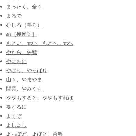
まったく、全く
まるで
むしろ（寧ろ）
め［接尾語］
もとい、元い、もとへ、元へ
やたら、矢鱈
やにわに
やはり、やっぱり
​山々、やまやま
闇雲、やみくも
ややもすると、ややもすれば
要するに
よくぞ
よしよし
よっぽど、よほど、余程