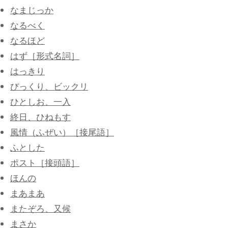
なまじっか
なるべく
なるほど
はず［形式名詞］
はっきり
びっくり、ビックリ
ひとしお、一入
終日、ひねもす
風情（ふぜい）［接尾語］
ふとした
ポスト［接頭語］
ほんの
まあまあ
またぞろ、又候
まさか