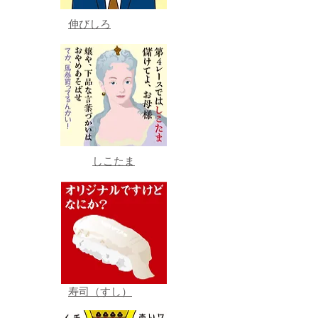
伸びしろ
しこたま
寿司（すし）