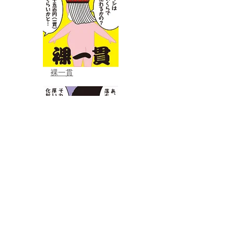
裸一貫
面の皮が厚い