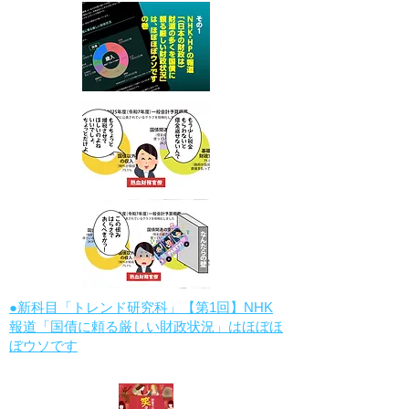
●新科目「トレンド研究科」【第1回】NHK
報道「国債に頼る厳しい財政状況」はほぼほ
ぼウソです