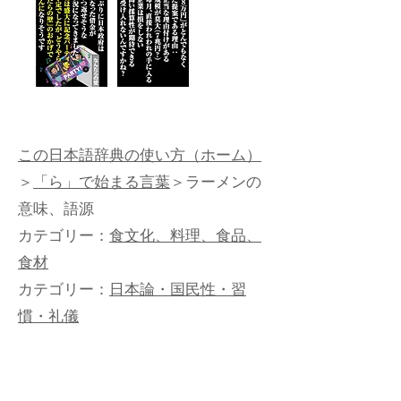
この日本語辞典の使い方（ホーム）
＞
「ら」で始まる言葉
＞ラーメンの
意味、語源
カテゴリー：
食文化、料理、食品、
食材
カテゴリー：
日本論・国民性・習
慣・礼儀