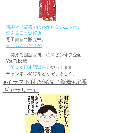
講談社『辞書ではわからないニッポン
笑える日本語辞典』
電子書籍で販売中。
☞こちらへどうぞ
『笑える国語辞典』のスピンオフ企画
YouTube版
『笑える日本語講座』
やってます！
チャンネル登録をどうぞよろしく。
●イラスト付き解説（新着+定番
ギャラリー）