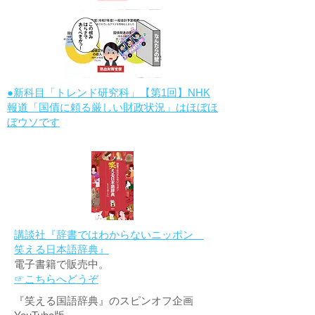
●新科目「トレンド研究科」【第1回】NHK
報道「国債に頼る厳しい財政状況」はほぼほ
ぼウソです
講談社『辞書ではわからないニッポン
笑える日本語辞典』
電子書籍で販売中。
☞こちらへどうぞ
『笑える国語辞典』のスピンオフ企画