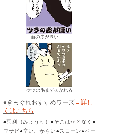
面の皮が厚い
ケツの毛まで抜かれる
●きまぐれおすすめワーズ
→詳し
くはこちら
●
冥利（みょうり）
●
そこはかとなく
●
ワサビ
●
辛い、からい
●
スコーン
●
ベー