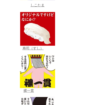
しこたま
寿司（すし）
裸一貫