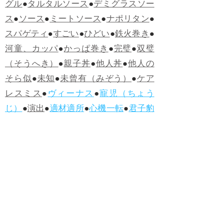
グル
●
タルタルソース
●
デミグラスソー
ス
●
ソース
●
ミートソース
●
ナポリタン
●
スパゲティ
●
すごい
●
ひどい
●
鉄火巻き
●
河童、カッパ
●
かっぱ巻き
●
完璧
●
双璧
（そうへき）
●
親子丼
●
他人丼
●
他人の
そら似
●
未知
●
未曾有（みぞう）
●
ケア
レスミス
●
ヴィーナス
●
寵児（ちょう
じ）
●
演出
●
適材適所
●
心機一転
●
君子豹
変
●
ヤッホー
●
うらめしや
●
カツサンド
●
煮かつ丼
●
かつ丼
●
ソースカツ丼
●
ひね
くれる
●
人柄（ひとがら）
●
白身魚
●
フ
ィッシュ・アンド・チップス
●
ハンバー
グ
●
ラムネ
●
怪人
●
落人（おちうど）
●
オ
ムライス
●
侮辱
●
ハンバーガー
●
ホット
ドッグ
●
ハンバーグ
●
ラムネ