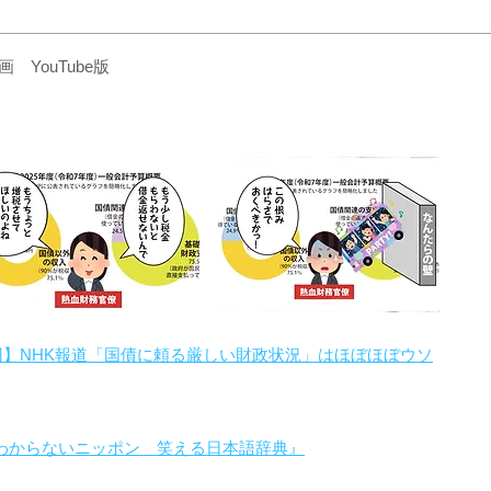
YouTube版
回】NHK報道「国債に頼る厳しい財政状況」はほぼほぼウソ
わからないニッポン 笑える日本語辞典』
。