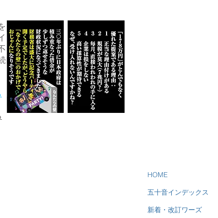
を
イ
不
続
ら
る
HOME
五十音インデックス
新着・改訂ワーズ