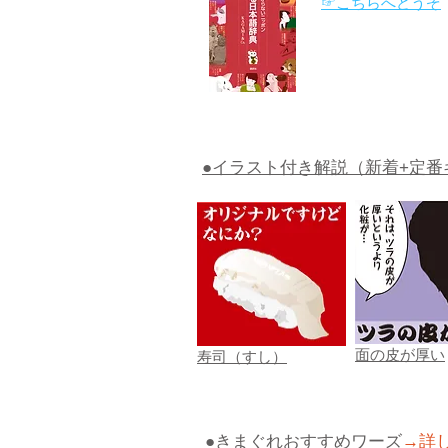
☞こちらへどうぞ
●イラスト付き解説（新着+定番
面の皮が厚い
寿司（すし）
●きまぐれおすすめワーズ
→詳