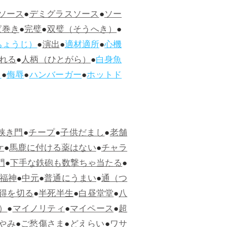
ソース
●
デミグラスソース
●
ソー
ぱ巻き
●
完璧
●
双璧（そうへき）
●
ちょうじ）
●
演出
●
適材適所
●
心機
れる
●
人柄（ひとがら）
●
白身魚
ス
●
侮辱
●
ハンバーガー
●
ホットド
狭き門
●
チープ
●
子供だまし
●
老舗
ケ
●
馬鹿に付ける薬はない
●
チャラ
門
●
下手な鉄砲も数撃ちゃ当たる
●
福神
●
中元
●
普通にうまい
●
通（つ
得を切る
●
半死半生
●
白昼堂堂
●
八
）
●
マイノリティ
●
マイペース
●
超
やみ
●
ご愁傷さま
●
どえらい
●
ワサ