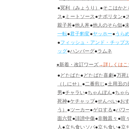
●
冥利（みょうり）
●
そこはかと
ス
●
ミートソース
●
ナポリタン
●
親子丼
●
他人丼
●
他人のそら似
●
一転
●
君子豹変
●
ヤッホー
●
うら
●
フィッシュ・アンド・チップ
ッグ
●
ハンバーグ
●
ラムネ
●新着・改訂ワーズ
→詳しくはこ
●
どたばた
●
どたばた喜劇
●
万死
（しにせ）
●
二番煎じ
●
土用丑の
男
●
チャラい
●
ちゃんぽん
●
ちゃ
死神
●
ケチャップ
●
せんべい
●
お
う）
●
ツーカー
●
ゲロする
●
パワ
面六臂
●
誹謗中傷
●
非難囂々
●
喧
人
●
立ち食いソバ
●
立ち食い
●
立