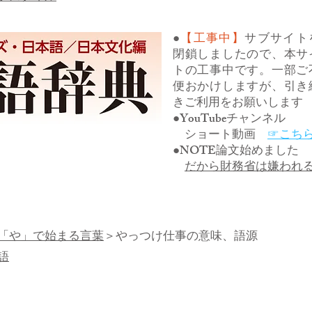
●
【工事中】
サブサイト
閉鎖しましたので、本サ
トの工事中です。一部ご
便おかけしますが、引き
きご利用をお願いします
●YouTubeチャンネル
ショート動画
☞こち
●NOTE論文始めました
だから財務省は嫌われ
「や」で始まる言葉
＞やっつけ仕事の意味、語源
語