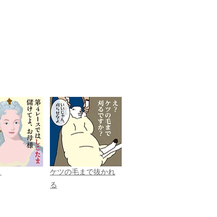
ま
ケツの毛まで抜かれ
る