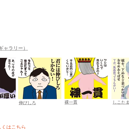
ギャラリー）
裸一貫
しこた
伸びしろ
しくはこちら