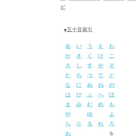
ビ
●五十音索引
あ
い
う
え
お
か
き
く
け
こ
さ
し
す
せ
そ
た
ち
つ
て
と
な
に
ぬ
ね
の
は
ひ
ふ
へ
ほ
ま
み
む
め
も
や
ゆ
よ
ら
り
る
れ
ろ
わ
を