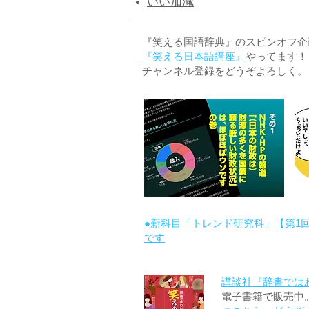
いい加減
『笑える国語辞典』のスピンオフ企画 
『笑える日本語講座』
やってます！
チャンネル登録をどうぞよろしく。
●新科目「トレンド研究科」【第1
です
講談社『辞書では
電子書籍で販売中