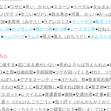
なく
●
ワサビ
●
辛い、からい
●
スコーン
●
ベーグル
●
タルタル
スパゲティ
●
すごい
●
ひどい
●
鉄火巻き
●
河童、カッパ
●
かっ
未知
●
未曾有（みぞう）
●
ケアレスミス
●
ヴィーナス
●
寵児（
めしや
●
カツサンド
●
煮かつ丼
●
かつ丼
●
ソースカツ丼
●
ひねく
ス
●
ハンバーグ
●
ラムネ
●
怪人
●
落人（おちうど）
●
オムライ
ちら
に値する
●
右に出る者がいない
●
求めよさらば与えられん
●
日
●
土用
●
自画自賛
●
手前味噌
●
ツケが回ってくる
●
付け、ツ
らんぽらん
●
アフタヌーンティー
●
けだもの、獣
●
骨皮筋右衛
すそわけ
●
貧乏くじ
●
貧乏暇無し
●
貧すれば鈍する
●
貧乏神
●
七
ースポット
●
レクイエム
●
普通選挙
●
痛快
●
交通渋滞
●
定番
●
見
々囂々（けんけんごうごう）
●
侃々諤々（かんかんがくがく
ち呑み
●
にっちもさっちも
●
ご破算になる
●
願いましては
●
く