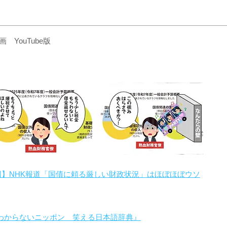
YouTube版
回】NHK報道「国債に頼る厳しい財政状況」はほぼほぼウソ
わからないニッポン 笑える日本語辞典』