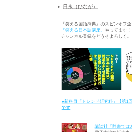
日永（ひなが）
『笑える国語辞典』のスピンオフ企画 
『笑える日本語講座』
やってます！
チャンネル登録をどうぞよろしく。
●新科目「トレンド研究科」【第1
です
講談社『辞書では