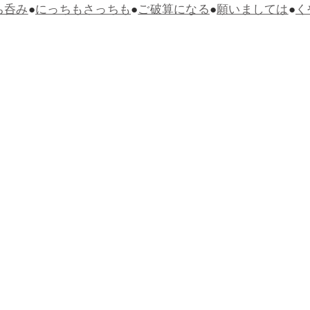
ち呑み
●
にっちもさっちも
●
ご破算になる
●
願いましては
●
く