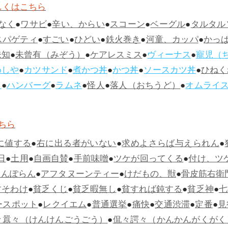
しくはこちら
なく
●
ワサビ
●
辛い、からい
●
スコーン
●
ベーグル
●
タルタル
スパゲティ
●
すごい
●
ひどい
●
鉄火巻き
●
河童、カッパ
●
かっ
未知
●
未曾有（みぞう）
●
ケアレスミス
●
ヴィーナス
●
寵児（
めしや
●
カツサンド
●
煮かつ丼
●
かつ丼
●
ソースカツ丼
●
ひねく
ス
●
ハンバーグ
●
ラムネ
●
怪人
●
落人（おちうど）
●
オムライ
ちら
に値する
●
右に出る者がいない
●
求めよさらば与えられん
●
日
●
土用
●
自画自賛
●
手前味噌
●
ツケが回ってくる
●
付け、ツ
らんぽらん
●
アフタヌーンティー
●
けだもの、獣
●
骨皮筋右衛
すそわけ
●
貧乏くじ
●
貧乏暇無し
●
貧すれば鈍する
●
貧乏神
●
七
ースポット
●
レクイエム
●
普通選挙
●
痛快
●
交通渋滞
●
定番
●
見
々囂々（けんけんごうごう）
●
侃々諤々（かんかんがくがく