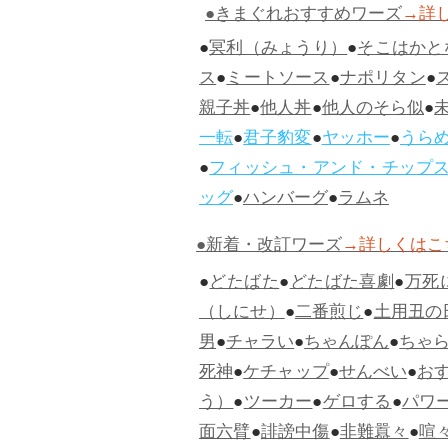
●きまぐれおすすめワーズ
→詳
●
冥利（みょうり）
●
そこはかと
ス
●
ミートソース
●
ナポリタン
●
親子丼
●
他人丼
●
他人のそら似
●
一転
●
君子豹変
●
ヤッホー
●
うら
●
フィッシュ・アンド・チップ
ッグ
●
ハンバーグ
●
ラムネ
●新着・改訂ワーズ
→詳しくはこ
●
どたばた
●
どたばた喜劇
●
万死
（しにせ）
●
二番煎じ
●
土用丑の
男
●
チャラい
●
ちゃんぽん
●
ちゃ
死神
●
ケチャップ
●
せんべい
●
お
う）
●
ツーカー
●
ゲロする
●
パワ
面六臂
●
誹謗中傷
●
非難囂々
●
喧