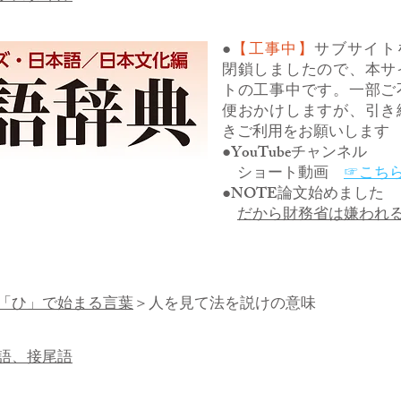
●
【工事中】
サブサイト
閉鎖しましたので、本サ
トの工事中です。一部ご
便おかけしますが、引き
きご利用をお願いします
●YouTubeチャンネル
ショート動画
☞こち
●NOTE論文始めました
だから財務省は嫌われ
「ひ」で始まる言葉
＞人を見て法を説けの意味
語、接尾語