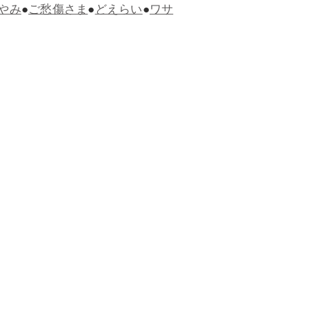
やみ
●
ご愁傷さま
●
どえらい
●
ワサ