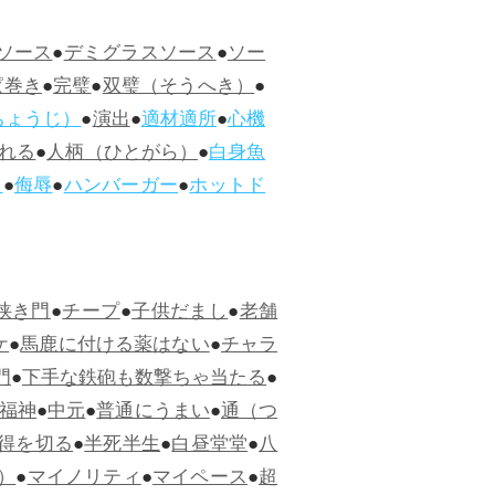
ソース
●
デミグラスソース
●
ソー
ぱ巻き
●
完璧
●
双璧（そうへき）
●
ちょうじ）
●
演出
●
適材適所
●
心機
れる
●
人柄（ひとがら）
●
白身魚
ス
●
侮辱
●
ハンバーガー
●
ホットド
狭き門
●
チープ
●
子供だまし
●
老舗
ケ
●
馬鹿に付ける薬はない
●
チャラ
門
●
下手な鉄砲も数撃ちゃ当たる
●
福神
●
中元
●
普通にうまい
●
通（つ
得を切る
●
半死半生
●
白昼堂堂
●
八
）
●
マイノリティ
●
マイペース
●
超