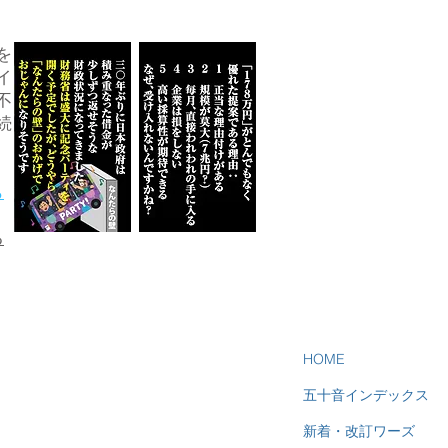
を
イ
不
続
ら
る
HOME
五十音インデックス
新着・改訂ワーズ