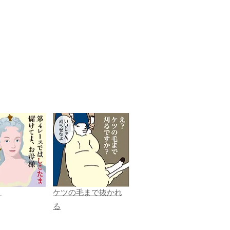
ま
ケツの毛まで抜かれ
る