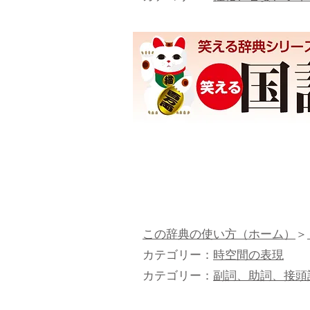
この辞典の使い方（ホーム）
＞
​カテゴリー：
時空間の表現
カテゴリー：
副詞、助詞、接頭