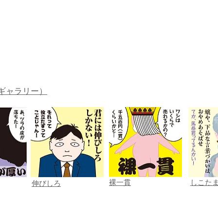
。
ギャラリー）
裸一貫
しこた
伸びしろ