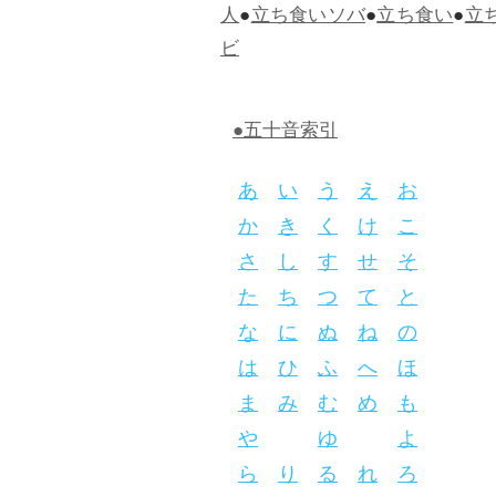
人
●
立ち食いソバ
●
立ち食い
●
立
ビ
●五十音索引
あ
い
う
え
お
か
き
く
け
こ
さ
し
す
せ
そ
た
ち
つ
て
と
な
に
ぬ
ね
の
は
ひ
ふ
へ
ほ
ま
み
む
め
も
や
ゆ
よ
ら
り
る
れ
ろ