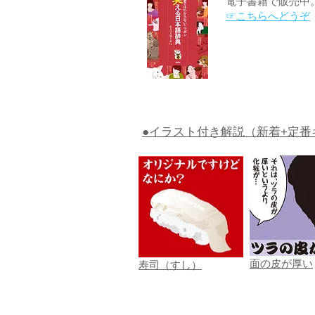
電子書籍で販売中
☞こちらへどうぞ
●イラスト付き解説（新着+定番
面の皮が厚い
寿司（すし）