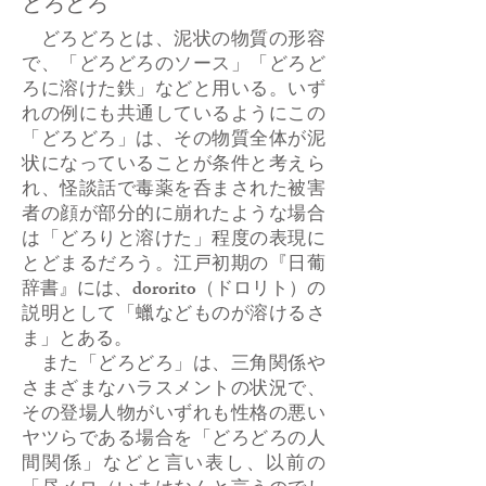
どろどろ
どろどろとは、泥状の物質の形容
で、「どろどろのソース」「どろど
ろに溶けた鉄」などと用いる。いず
れの例にも共通しているようにこの
「どろどろ」は、その物質全体が泥
状になっていることが条件と考えら
れ、怪談話で毒薬を呑まされた被害
者の顔が部分的に崩れたような場合
は「どろりと溶けた」程度の表現に
とどまるだろう。江戸初期の『日葡
辞書』には、dororito（ドロリト）の
説明として「蠟などものが溶けるさ
ま」とある。
また「どろどろ」は、三角関係や
さまざまなハラスメントの状況で、
その登場人物がいずれも性格の悪い
ヤツらである場合を「どろどろの人
間関係」などと言い表し、以前の