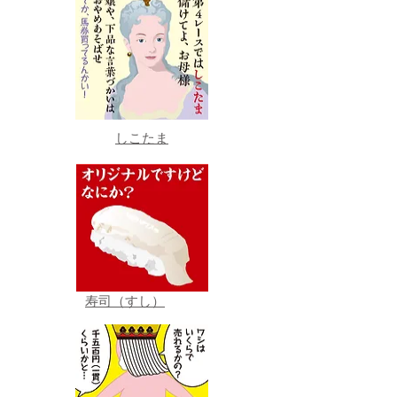
しこたま
寿司（すし）