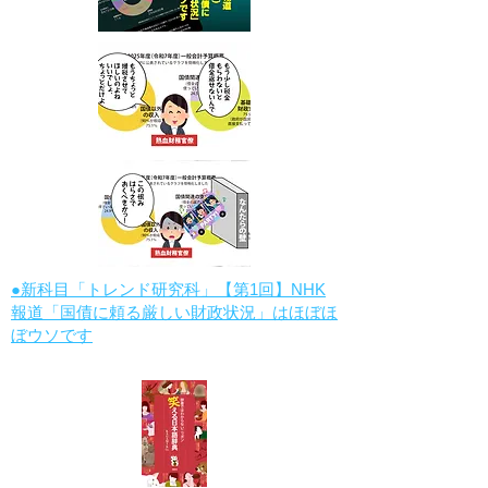
●新科目「トレンド研究科」【第1回】NHK
報道「国債に頼る厳しい財政状況」はほぼほ
ぼウソです