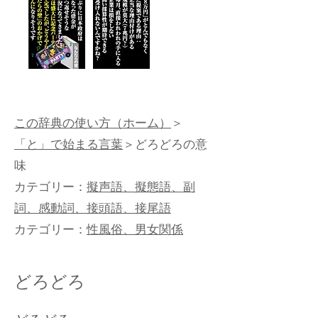
この辞典の使い方（ホーム）
＞
「と」で始まる言葉
＞どろどろの意
味
カテゴリー：
擬声語、擬態語、副
詞、感動詞、接頭語、接尾語
カテゴリー：
性風俗、男女関係
どろどろ