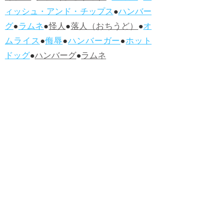
ィッシュ・アンド・チップス
●
ハンバー
グ
●
ラムネ
●
怪人
●
落人（おちうど）
●
オ
ムライス
●
侮辱
●
ハンバーガー
●
ホット
ドッグ
●
ハンバーグ
●
ラムネ
●新着・改訂ワーズ
→詳しくはこ
ちら
●
どたばた
●
どたばた喜劇
●
万死に値す
る
●
右に出る者がいない
●
求めよさらば
与えられん
●
狭き門
●
チープ
●
子供だま
し
●
老舗（しにせ）
●
二番煎じ
●
土用丑
の日
●
土用
●
自画自賛
●
手前味噌
●
ツケが
回ってくる
●
付け、ツケ
●
馬鹿に付ける
薬はない
●
チャラ男
●
チャラい
●
ちゃん
ぽん
●
ちゃらんぽらん
●
アフタヌーンテ