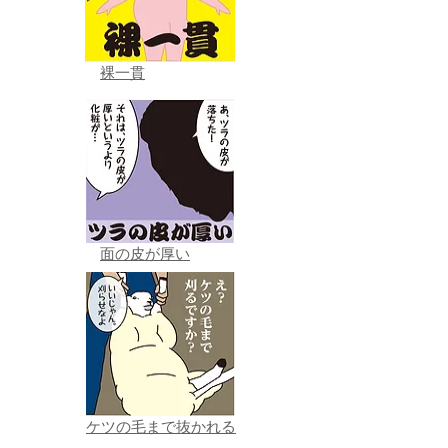
裸一貫
面の皮が厚い
ケツの毛まで抜かれる