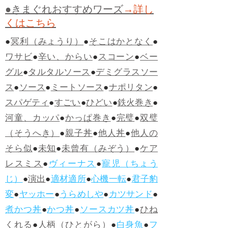
●きまぐれおすすめワーズ
→詳し
くはこちら
●
冥利（みょうり）
●
そこはかとなく
●
ワサビ
●
辛い、からい
●
スコーン
●
ベー
グル
●
タルタルソース
●
デミグラスソー
ス
●
ソース
●
ミートソース
●
ナポリタン
●
スパゲティ
●
すごい
●
ひどい
●
鉄火巻き
●
河童、カッパ
●
かっぱ巻き
●
完璧
●
双璧
（そうへき）
●
親子丼
●
他人丼
●
他人の
そら似
●
未知
●
未曾有（みぞう）
●
ケア
レスミス
●
ヴィーナス
●
寵児（ちょう
じ）
●
演出
●
適材適所
●
心機一転
●
君子豹
変
●
ヤッホー
●
うらめしや
●
カツサンド
●
煮かつ丼
●
かつ丼
●
ソースカツ丼
●
ひね
くれる
●
人柄（ひとがら）
●
白身魚
●
フ