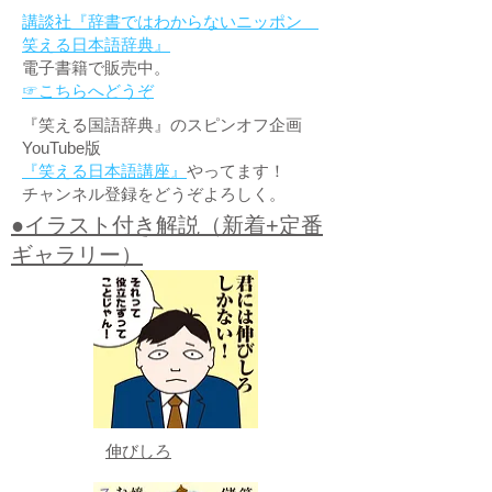
講談社『辞書ではわからないニッポン
笑える日本語辞典』
電子書籍で販売中。
☞こちらへどうぞ
『笑える国語辞典』のスピンオフ企画
YouTube版
『笑える日本語講座』
やってます！
チャンネル登録をどうぞよろしく。
●イラスト付き解説（新着+定番
ギャラリー）
伸びしろ