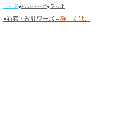
ドッグ
●
ハンバーグ
●
ラムネ
●新着・改訂ワーズ
→詳しくはこ
ちら
●
どたばた
●
どたばた喜劇
●
万死に値す
る
●
右に出る者がいない
●
求めよさらば
与えられん
●
狭き門
●
チープ
●
子供だま
し
●
老舗（しにせ）
●
二番煎じ
●
土用丑
の日
●
土用
●
自画自賛
●
手前味噌
●
ツケが
回ってくる
●
付け、ツケ
●
馬鹿に付ける
薬はない
●
チャラ男
●
チャラい
●
ちゃん
ぽん
●
ちゃらんぽらん
●
アフタヌーンテ
ィー
●
けだもの、獣
●
骨皮筋右衛門
●
下
手な鉄砲も数撃ちゃ当たる
●
死神
●
ケチ
ャップ
●
せんべい
●
おすそわけ
●
貧乏く