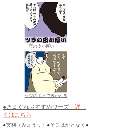
面の皮が厚い
ケツの毛まで抜かれる
●きまぐれおすすめワーズ
→詳し
くはこちら
●
冥利（みょうり）
●
そこはかとなく
●