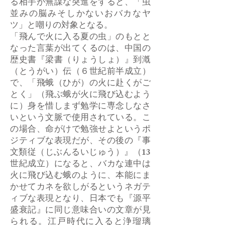
る相手が無謀な突進をすると、「虫
並みの脳みそしかないおバカなヤ
ツ」と嘲りの対象となる。
「飛んで火に入る夏の虫」のもとと
なった言葉が出てくるのは、中国の
歴史書『梁書（りょうしょ）』到漑
（とうがい）伝（６世紀前半成立）
で、「飛蛾（ひが）の火に赴くがご
とく」（飛ぶ蛾が火に飛び込むよう
に）身を惜しまず勉学に専念しなさ
いという文脈で使用されている。こ
の場合、命がけで勉強せよというポ
ジティブな表現だが、その後の『事
文類従（じぶんるいじゅう）』（13
世紀成立）になると、バカな連中は
火に飛び込む蛾のように、本能にま
かせてカネを欲しがるというネガテ
ィブな表現となり、日本でも『源平
盛衰記』に同じ意味合いの文章が見
られる。江戸時代に入ると浄瑠璃