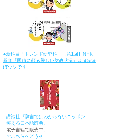
●新科目「トレンド研究科」【第1回】NHK
報道「国債に頼る厳しい財政状況」はほぼほ
ぼウソです
講談社『辞書ではわからないニッポン
笑える日本語辞典』
電子書籍で販売中。
☞こちらへどうぞ