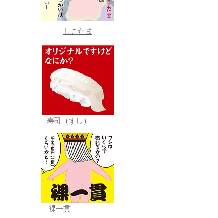
しこたま
寿司（すし）
裸一貫