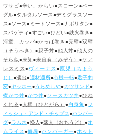
ワサビ
●
辛い、からい
●
スコーン
●
ベー
グル
●
タルタルソース
●
デミグラスソー
ス
●
ソース
●
ミートソース
●
ナポリタン
●
スパゲティ
●
すごい
●
ひどい
●
鉄火巻き
●
河童、カッパ
●
かっぱ巻き
●
完璧
●
双璧
（そうへき）
●
親子丼
●
他人丼
●
他人の
そら似
●
未知
●
未曾有（みぞう）
●
ケア
レスミス
●
ヴィーナス
●
寵児（ちょう
じ）
●
演出
●
適材適所
●
心機一転
●
君子豹
変
●
ヤッホー
●
うらめしや
●
カツサンド
●
煮かつ丼
●
かつ丼
●
ソースカツ丼
●
ひね
くれる
●
人柄（ひとがら）
●
白身魚
●
フ
ィッシュ・アンド・チップス
●
ハンバー
グ
●
ラムネ
●
怪人
●
落人（おちうど）
●
オ
ムライス
●
侮辱
●
ハンバーガー
●
ホット