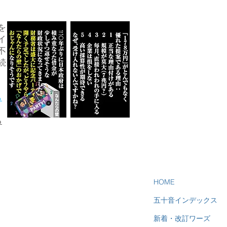
を
イ
不
続
ら
る
HOME
五十音インデックス
新着・改訂ワーズ