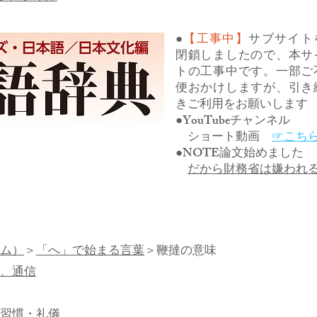
●
【工事中】
サブサイト
閉鎖しましたので、本サ
トの工事中です。一部ご
便おかけしますが、引き
きご利用をお願いします
●YouTubeチャンネル
ショート動画
☞こち
●NOTE論文始めました
だから財務省は嫌われ
ム）
＞
「へ」で始まる言葉
＞鞭撻の意味
、通信
習慣・礼儀