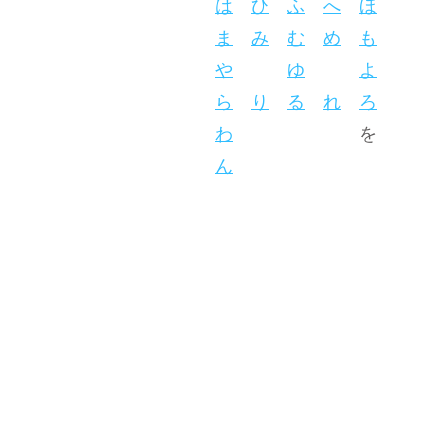
は
ひ
ふ
へ
ほ
ま
み
む
め
も
や
ゆ
よ
ら
り
る
れ
ろ
わ
を
ん