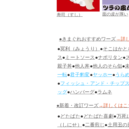
面の皮が厚い
寿司（すし）
●きまぐれおすすめワーズ
→詳
●
冥利（みょうり）
●
そこはかと
ス
●
ミートソース
●
ナポリタン
●
親子丼
●
他人丼
●
他人のそら似
●
一転
●
君子豹変
●
ヤッホー
●
うら
●
フィッシュ・アンド・チップ
ッグ
●
ハンバーグ
●
ラムネ
●新着・改訂ワーズ
→詳しくはこ
●
どたばた
●
どたばた喜劇
●
万死
（しにせ）
●
二番煎じ
●
土用丑の