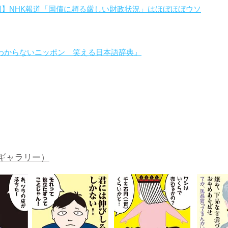
回】NHK報道「国債に頼る厳しい財政状況」はほぼほぼウソ
わからないニッポン 笑える日本語辞典』
。
ギャラリー）