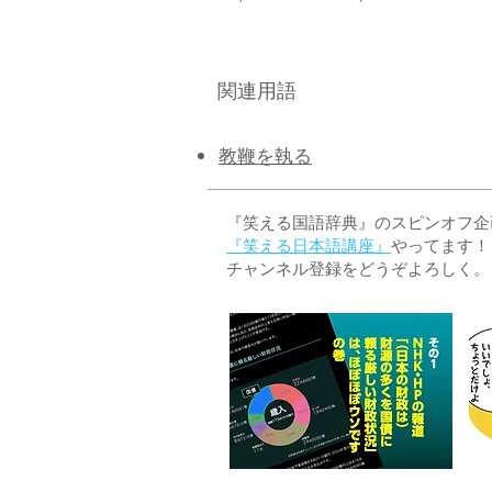
関連用語
​教鞭を執る
『笑える国語辞典』のスピンオフ企画 
『笑える日本語講座』
やってます！
チャンネル登録をどうぞよろしく。