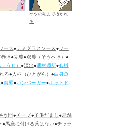
ま
ケツの毛まで抜かれ
る
ソース
●
デミグラスソース
●
ソー
ぱ巻き
●
完璧
●
双璧（そうへき）
●
ちょうじ）
●
演出
●
適材適所
●
心機
れる
●
人柄（ひとがら）
●
白身魚
ス
●
侮辱
●
ハンバーガー
●
ホットド
狭き門
●
チープ
●
子供だまし
●
老舗
ケ
●
馬鹿に付ける薬はない
●
チャラ