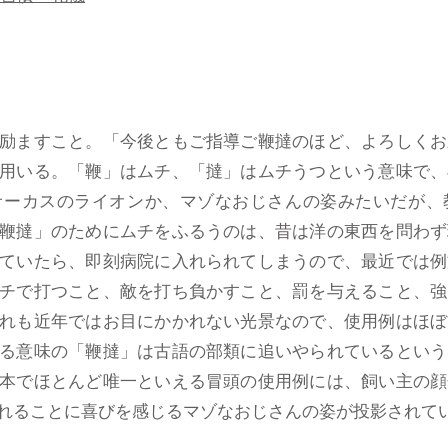
励ますこと。「今後ともご指導ご鞭撻のほど、よろしくお
用いる。「鞭」はムチ、「撻」はムチうつという意味で、
サーカスのライオンか、マゾなおじさんの姿みたいだが、
鞭撻」のためにムチをふるうのは、昔は洋の東西を問わず
ていたら、即刻病院に入れられてしまうので、最近では例
チで打つこと、敵を打ち負かすこと、罰を与えること、強
れも近年ではお目にかかれない光景なので、使用例はほぼ
る意味の「鞭撻」は古語の部類に追いやられているという
本でほとんど唯一といえる冒頭の使用例には、飼い主の顔
れることに喜びを感じるマゾなおじさんの姿が投影されて