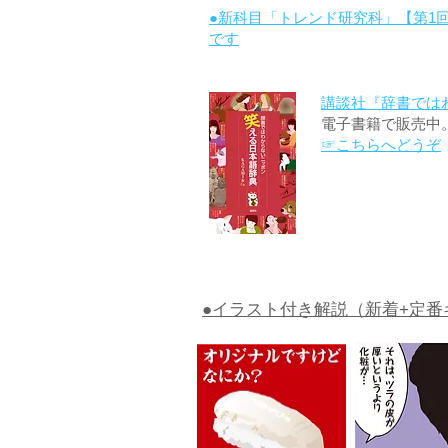
●新科目「トレンド研究科」【第1
です
講談社『辞書では
電子書籍で販売中
☞こちらへどうぞ
●イラスト付き解説（新着+定番