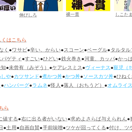
裸一貫
しこた
伸びしろ
しくはこちら
なく
●
ワサビ
●
辛い、からい
●
スコーン
●
ベーグル
●
タルタル
スパゲティ
●
すごい
●
ひどい
●
鉄火巻き
●
河童、カッパ
●
かっ
未知
●
未曾有（みぞう）
●
ケアレスミス
●
ヴィーナス
●
寵児（
めしや
●
カツサンド
●
煮かつ丼
●
かつ丼
●
ソースカツ丼
●
ひねく
ス
●
ハンバーグ
●
ラムネ
●
怪人
●
落人（おちうど）
●
オムライ
ちら
に値する
●
右に出る者がいない
●
求めよさらば与えられん
●
日
●
土用
●
自画自賛
●
手前味噌
●
ツケが回ってくる
●
付け、ツ