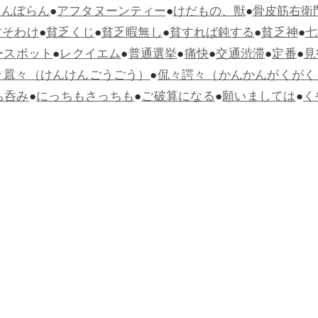
らんぽらん
●
アフタヌーンティー
●
けだもの、獣
●
骨皮筋右衛
すそわけ
●
貧乏くじ
●
貧乏暇無し
●
貧すれば鈍する
●
貧乏神
●
七
ースポット
●
レクイエム
●
普通選挙
●
痛快
●
交通渋滞
●
定番
●
見
々囂々（けんけんごうごう）
●
侃々諤々（かんかんがくがく
ち呑み
●
にっちもさっちも
●
ご破算になる
●
願いましては
●
く