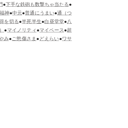
門
●
下手な鉄砲も数撃ちゃ当たる
●
福神
●
中元
●
普通にうまい
●
通（つ
得を切る
●
半死半生
●
白昼堂堂
●
八
）
●
マイノリティ
●
マイペース
●
超
やみ
●
ご愁傷さま
●
どえらい
●
ワサ