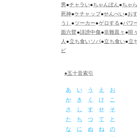
男
●
チャラい
●
ちゃんぽん
●
ちゃ
死神
●
ケチャップ
●
せんべい
●
お
う）
●
ツーカー
●
ゲロする
●
パワ
面六臂
●
誹謗中傷
●
非難囂々
●
喧
人
●
立ち食いソバ
●
立ち食い
●
立
ビ
●五十音索引
あ
い
う
え
お
か
き
く
け
こ
さ
し
す
せ
そ
た
ち
つ
て
と
な
に
ぬ
ね
の