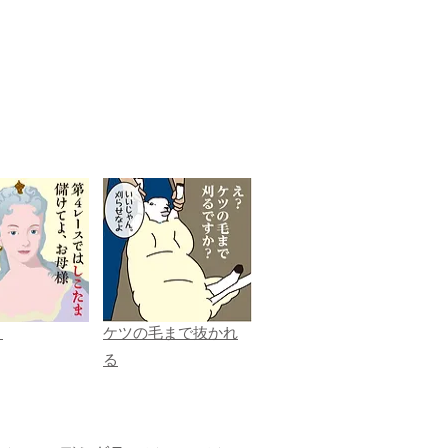
ま
ケツの毛まで抜かれ
る