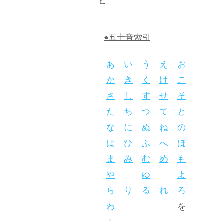
ビ
●五十音索引
あ
い
う
え
お
か
き
く
け
こ
さ
し
す
せ
そ
た
ち
つ
て
と
な
に
ぬ
ね
の
は
ひ
ふ
へ
ほ
ま
み
む
め
も
や
ゆ
よ
ら
り
る
れ
ろ
わ
を