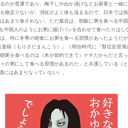
れるのが普通であり、梅干しやぬか漬けなどお新香と一緒
けも物足りないが、消化がよく体も温まるので、日本では
にはあまり食されない。ただ最近は、朝飯に粥を食べる中
でも中国人のようにお粥に揚げパンを合わせて食べたりは
は、特に冬季の朝食にお粥を食べる習慣があったようだが
貞漫稿（もりさだまんこう）』（明治時代に『類従近世風
が朝粥を食べるのは（米が節約できて）ケチだからだと言
熱々の粥にして食べる習慣があるのだ」と弁護している（
護にはあまりなっていない）。