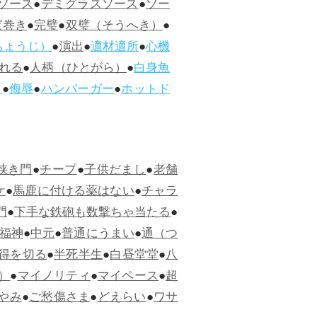
ソース
●
デミグラスソース
●
ソー
ぱ巻き
●
完璧
●
双璧（そうへき）
●
ちょうじ）
●
演出
●
適材適所
●
心機
れる
●
人柄（ひとがら）
●
白身魚
ス
●
侮辱
●
ハンバーガー
●
ホットド
狭き門
●
チープ
●
子供だまし
●
老舗
ケ
●
馬鹿に付ける薬はない
●
チャラ
門
●
下手な鉄砲も数撃ちゃ当たる
●
福神
●
中元
●
普通にうまい
●
通（つ
得を切る
●
半死半生
●
白昼堂堂
●
八
）
●
マイノリティ
●
マイペース
●
超
やみ
●
ご愁傷さま
●
どえらい
●
ワサ