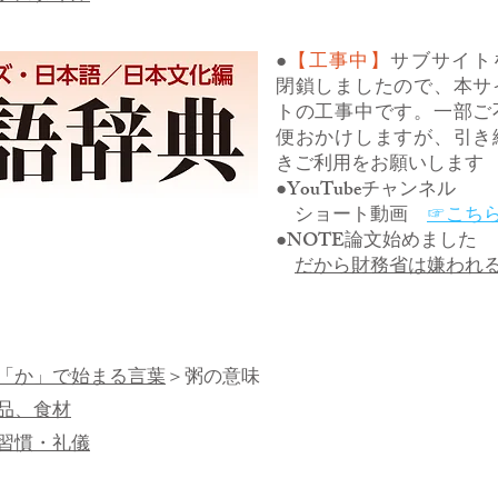
●
【工事中】
サブサイト
閉鎖しましたので、本サ
トの工事中です。一部ご
便おかけしますが、引き
きご利用をお願いします
●YouTubeチャンネル
ショート動画
☞こち
●NOTE論文始めました
だから財務省は嫌われ
「か」で始まる言葉
＞粥の意味
品、食材
習慣・礼儀