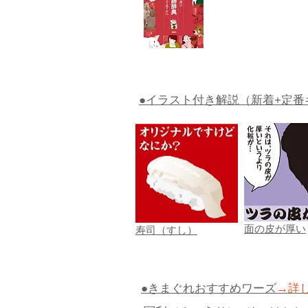
●イラスト付き解説（新着+定番
面の皮が厚い
寿司（すし）
●きまぐれおすすめワーズ
→詳