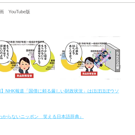
YouTube版
回】NHK報道「国債に頼る厳しい財政状況」はほぼほぼウソ
わからないニッポン 笑える日本語辞典』
。