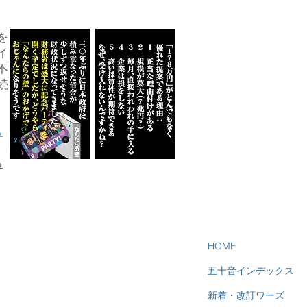
を
イ
不
続
ら
る
HOME
五十音インデックス
新着・改訂ワーズ