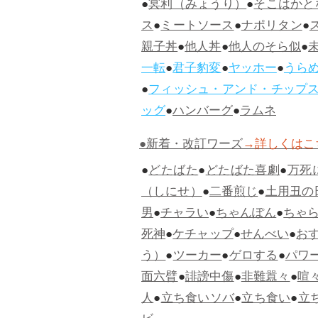
●
冥利（みょうり）
●
そこはかと
ス
●
ミートソース
●
ナポリタン
●
親子丼
●
他人丼
●
他人のそら似
●
一転
●
君子豹変
●
ヤッホー
●
うら
●
フィッシュ・アンド・チップ
ッグ
●
ハンバーグ
●
ラムネ
●新着・改訂ワーズ
→詳しくはこ
●
どたばた
●
どたばた喜劇
●
万死
（しにせ）
●
二番煎じ
●
土用丑の
男
●
チャラい
●
ちゃんぽん
●
ちゃ
死神
●
ケチャップ
●
せんべい
●
お
う）
●
ツーカー
●
ゲロする
●
パワ
面六臂
●
誹謗中傷
●
非難囂々
●
喧
人
●
立ち食いソバ
●
立ち食い
●
立