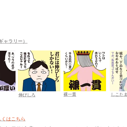
ギャラリー）
裸一貫
しこた
伸びしろ
しくはこちら