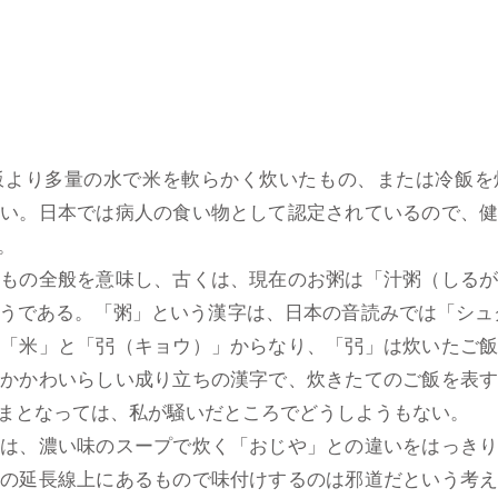
より多量の水で米を軟らかく炊いたもの、または冷飯を
多い。日本では病人の食い物として認定されているので、
。
たもの全般を意味し、古くは、現在のお粥は「汁粥（しる
うである。「粥」という漢字は、日本の音読みでは「シュク
。「米」と「弜（キョウ）」からなり、「弜」は炊いたご
なかかわいらしい成り立ちの漢字で、炊きたてのご飯を表
まとなっては、私が騒いだところでどうしようもない。
は、濃い味のスープで炊く「おじや」との違いをはっきり
」の延長線上にあるもので味付けするのは邪道だという考