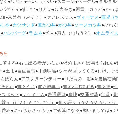
なく
●
ワサビ
●
辛い、からい
●
スコーン
●
ベーグル
●
タルタル
スパゲティ
●
すごい
●
ひどい
●
鉄火巻き
●
河童、カッパ
●
かっ
未知
●
未曾有（みぞう）
●
ケアレスミス
●
ヴィーナス
●
寵児（
めしや
●
カツサンド
●
煮かつ丼
●
かつ丼
●
ソースカツ丼
●
ひねく
ス
●
ハンバーグ
●
ラムネ
●
怪人
●
落人（おちうど）
●
オムライ
ちら
に値する
●
右に出る者がいない
●
求めよさらば与えられん
●
日
●
土用
●
自画自賛
●
手前味噌
●
ツケが回ってくる
●
付け、ツ
らんぽらん
●
アフタヌーンティー
●
けだもの、獣
●
骨皮筋右衛
すそわけ
●
貧乏くじ
●
貧乏暇無し
●
貧すれば鈍する
●
貧乏神
●
七
ースポット
●
レクイエム
●
普通選挙
●
痛快
●
交通渋滞
●
定番
●
見
々囂々（けんけんごうごう）
●
侃々諤々（かんかんがくがく
ち呑み
●
にっちもさっちも
●
ご破算になる
●
願いましては
●
く