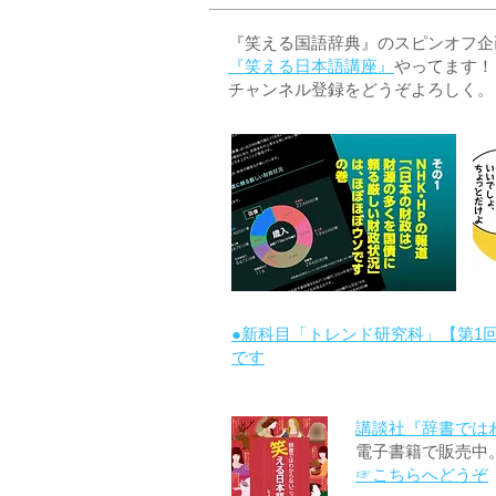
『笑える国語辞典』のスピンオフ企画 
『笑える日本語講座』
やってます！
チャンネル登録をどうぞよろしく。
●新科目「トレンド研究科」【第1
です
講談社『辞書では
電子書籍で販売中
☞こちらへどうぞ