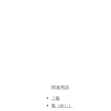
関連用語
ご飯
​飯（めし）