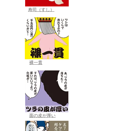
寿司（すし）
裸一貫
面の皮が厚い