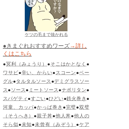
ケツの毛まで抜かれる
●きまぐれおすすめワーズ
→詳し
くはこちら
●
冥利（みょうり）
●
そこはかとなく
●
ワサビ
●
辛い、からい
●
スコーン
●
ベー
グル
●
タルタルソース
●
デミグラスソー
ス
●
ソース
●
ミートソース
●
ナポリタン
●
スパゲティ
●
すごい
●
ひどい
●
鉄火巻き
●
河童、カッパ
●
かっぱ巻き
●
完璧
●
双璧
（そうへき）
●
親子丼
●
他人丼
●
他人の
そら似
●
未知
●
未曾有（みぞう）
●
ケア