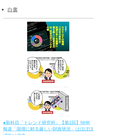
白書
●新科目「トレンド研究科」【第1回】NHK
報道「国債に頼る厳しい財政状況」はほぼほ