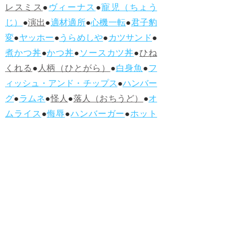
レスミス
●
ヴィーナス
●
寵児（ちょう
じ）
●
演出
●
適材適所
●
心機一転
●
君子豹
変
●
ヤッホー
●
うらめしや
●
カツサンド
●
煮かつ丼
●
かつ丼
●
ソースカツ丼
●
ひね
くれる
●
人柄（ひとがら）
●
白身魚
●
フ
ィッシュ・アンド・チップス
●
ハンバー
グ
●
ラムネ
●
怪人
●
落人（おちうど）
●
オ
ムライス
●
侮辱
●
ハンバーガー
●
ホット
ドッグ
●
ハンバーグ
●
ラムネ
●新着・改訂ワーズ
→詳しくはこ
ちら
●
どたばた
●
どたばた喜劇
●
万死に値す
る
●
右に出る者がいない
●
求めよさらば
与えられん
●
狭き門
●
チープ
●
子供だま