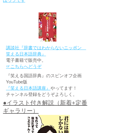
ぼウソです
講談社『辞書ではわからないニッポン
笑える日本語辞典』
電子書籍で販売中。
☞こちらへどうぞ
『笑える国語辞典』のスピンオフ企画
YouTube版
『笑える日本語講座』
やってます！
チャンネル登録をどうぞよろしく。
●イラスト付き解説（新着+定番
ギャラリー）