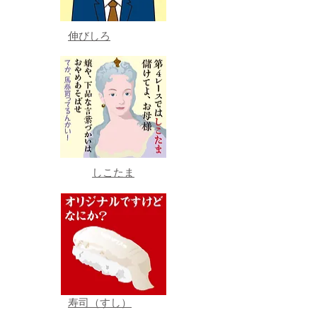
伸びしろ
しこたま
寿司（すし）