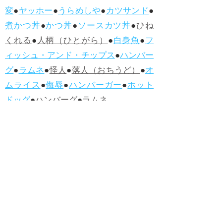
変
●
ヤッホー
●
うらめしや
●
カツサンド
●
煮かつ丼
●
かつ丼
●
ソースカツ丼
●
ひね
くれる
●
人柄（ひとがら）
●
白身魚
●
フ
ィッシュ・アンド・チップス
●
ハンバー
グ
●
ラムネ
●
怪人
●
落人（おちうど）
●
オ
ムライス
●
侮辱
●
ハンバーガー
●
ホット
ドッグ
●
ハンバーグ
●
ラムネ
●新着・改訂ワーズ
→詳しくはこ
ちら
●
どたばた
●
どたばた喜劇
●
万死に値す
る
●
右に出る者がいない
●
求めよさらば
与えられん
●
狭き門
●
チープ
●
子供だま
し
●
老舗（しにせ）
●
二番煎じ
●
土用丑
の日
●
土用
●
自画自賛
●
手前味噌
●
ツケが