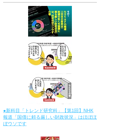
●新科目「トレンド研究科」【第1回】NHK
報道「国債に頼る厳しい財政状況」はほぼほ
ぼウソです