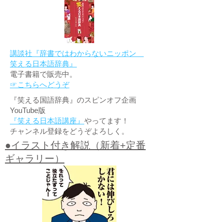
講談社『辞書ではわからないニッポン
笑える日本語辞典』
電子書籍で販売中。
☞こちらへどうぞ
『笑える国語辞典』のスピンオフ企画
YouTube版
『笑える日本語講座』
やってます！
チャンネル登録をどうぞよろしく。
●イラスト付き解説（新着+定番
ギャラリー）