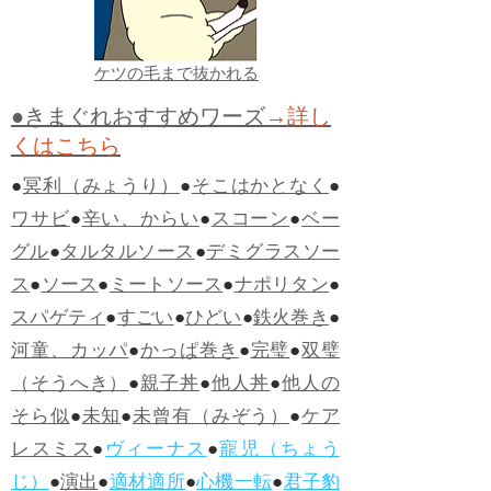
ケツの毛まで抜かれる
●きまぐれおすすめワーズ
→詳し
くはこちら
●
冥利（みょうり）
●
そこはかとなく
●
ワサビ
●
辛い、からい
●
スコーン
●
ベー
グル
●
タルタルソース
●
デミグラスソー
ス
●
ソース
●
ミートソース
●
ナポリタン
●
スパゲティ
●
すごい
●
ひどい
●
鉄火巻き
●
河童、カッパ
●
かっぱ巻き
●
完璧
●
双璧
（そうへき）
●
親子丼
●
他人丼
●
他人の
そら似
●
未知
●
未曾有（みぞう）
●
ケア
レスミス
●
ヴィーナス
●
寵児（ちょう
じ）
●
演出
●
適材適所
●
心機一転
●
君子豹