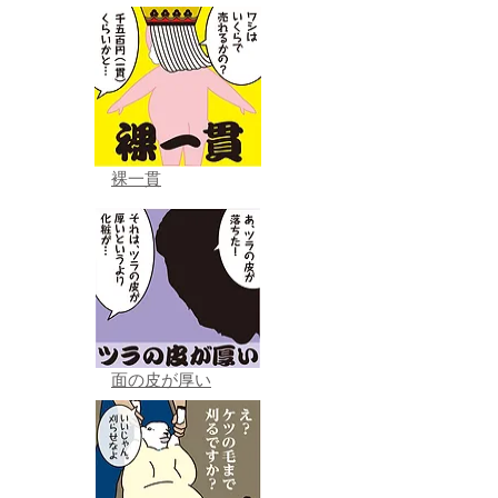
裸一貫
面の皮が厚い