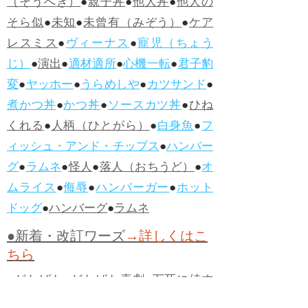
（そうへき）
●
親子丼
●
他人丼
●
他人の
そら似
●
未知
●
未曾有（みぞう）
●
ケア
レスミス
●
ヴィーナス
●
寵児（ちょう
じ）
●
演出
●
適材適所
●
心機一転
●
君子豹
変
●
ヤッホー
●
うらめしや
●
カツサンド
●
煮かつ丼
●
かつ丼
●
ソースカツ丼
●
ひね
くれる
●
人柄（ひとがら）
●
白身魚
●
フ
ィッシュ・アンド・チップス
●
ハンバー
グ
●
ラムネ
●
怪人
●
落人（おちうど）
●
オ
ムライス
●
侮辱
●
ハンバーガー
●
ホット
ドッグ
●
ハンバーグ
●
ラムネ
●新着・改訂ワーズ
→詳しくはこ
ちら
●
どたばた
●
どたばた喜劇
●
万死に値す
る
●
右に出る者がいない
●
求めよさらば