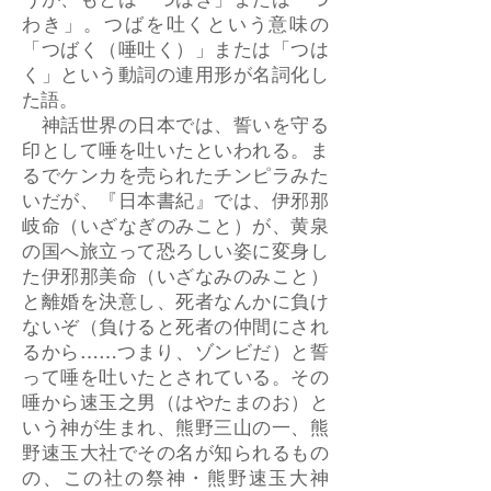
うが、もとは「つはき」または「つ
わき」。つばを吐くという意味の
「つばく（唾吐く）」または「つは
く」という動詞の連用形が名詞化し
た語。
神話世界の日本では、誓いを守る
印として唾を吐いたといわれる。ま
るでケンカを売られたチンピラみた
いだが、『日本書紀』では、伊邪那
岐命（いざなぎのみこと）が、黄泉
の国へ旅立って恐ろしい姿に変身し
た伊邪那美命（いざなみのみこと）
と離婚を決意し、死者なんかに負け
ないぞ（負けると死者の仲間にされ
るから……つまり、ゾンビだ）と誓
って唾を吐いたとされている。その
唾から速玉之男（はやたまのお）と
いう神が生まれ、熊野三山の一、熊
野速玉大社でその名が知られるもの
の、この社の祭神・熊野速玉大神