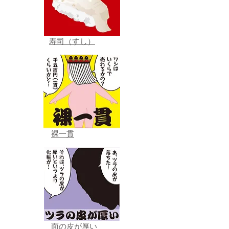
寿司（すし）
裸一貫
面の皮が厚い