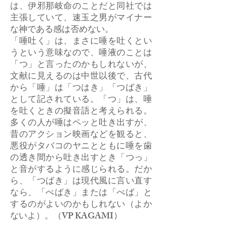
は、伊邪那岐命のことだと同社では
主張していて、速玉之男がマイナー
な神である感は否めない。
「唾吐く」は、まさに唾を吐くとい
うという意味なので、唾液のことは
「つ」と言ったのかもしれないが、
文献に見えるのは中世以後で、古代
から「唾」は「つはき」「つばき」
として記されている。「つ」は、唾
を吐くときの擬音語と考えられる。
多くの人が唾はペッと吐き出すが、
昔のアクション映画などを観ると、
悪役がタバコのヤニとともに唾を歯
の透き間から吐き出すとき「つっ」
と音がするように感じられる。だか
ら、「つばき」は現代風に言い直す
なら、「ぺばき」または「ぺば」と
するのがよいのかもしれない（よか
ないよ）。（VP KAGAMI）