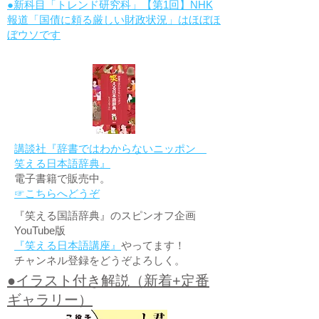
●新科目「トレンド研究科」【第1回】NHK
報道「国債に頼る厳しい財政状況」はほぼほ
ぼウソです
講談社『辞書ではわからないニッポン
笑える日本語辞典』
電子書籍で販売中。
☞こちらへどうぞ
『笑える国語辞典』のスピンオフ企画
YouTube版
『笑える日本語講座』
やってます！
チャンネル登録をどうぞよろしく。
●イラスト付き解説（新着+定番
ギャラリー）