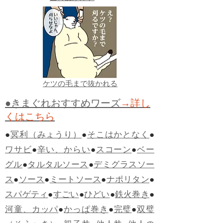
ケツの毛まで抜かれる
●きまぐれおすすめワーズ
→詳し
くはこちら
●
冥利（みょうり）
●
そこはかとなく
●
ワサビ
●
辛い、からい
●
スコーン
●
ベー
グル
●
タルタルソース
●
デミグラスソー
ス
●
ソース
●
ミートソース
●
ナポリタン
●
スパゲティ
●
すごい
●
ひどい
●
鉄火巻き
●
河童、カッパ
●
かっぱ巻き
●
完璧
●
双璧