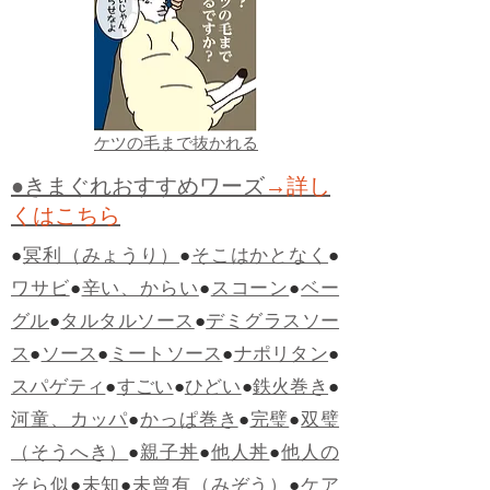
ケツの毛まで抜かれる
●きまぐれおすすめワーズ
→詳し
くはこちら
●
冥利（みょうり）
●
そこはかとなく
●
ワサビ
●
辛い、からい
●
スコーン
●
ベー
グル
●
タルタルソース
●
デミグラスソー
ス
●
ソース
●
ミートソース
●
ナポリタン
●
スパゲティ
●
すごい
●
ひどい
●
鉄火巻き
●
河童、カッパ
●
かっぱ巻き
●
完璧
●
双璧
（そうへき）
●
親子丼
●
他人丼
●
他人の
そら似
●
未知
●
未曾有（みぞう）
●
ケア