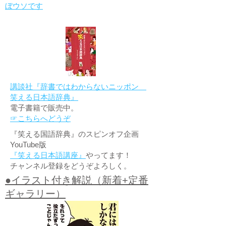
ぼウソです
講談社『辞書ではわからないニッポン
笑える日本語辞典』
電子書籍で販売中。
☞こちらへどうぞ
『笑える国語辞典』のスピンオフ企画
YouTube版
『笑える日本語講座』
やってます！
チャンネル登録をどうぞよろしく。
●イラスト付き解説（新着+定番
ギャラリー）