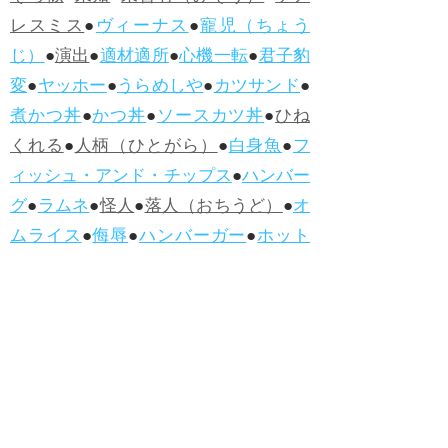
レスミス
●
ヴィーナス
●
寵児（ちょう
じ）
●
演出
●
適材適所
●
心機一転
●
君子豹
変
●
ヤッホー
●
うらめしや
●
カツサンド
●
煮かつ丼
●
かつ丼
●
ソースカツ丼
●
ひね
くれる
●
人柄（ひとがら）
●
白身魚
●
フ
ィッシュ・アンド・チップス
●
ハンバー
グ
●
ラムネ
●
怪人
●
落人（おちうど）
●
オ
ムライス
●
侮辱
●
ハンバーガー
●
ホット
ドッグ
●
ハンバーグ
●
ラムネ
●新着・改訂ワーズ
→詳しくはこ
ちら
●
どたばた
●
どたばた喜劇
●
万死に値す
る
●
右に出る者がいない
●
求めよさらば
与えられん
●
狭き門
●
チープ
●
子供だま