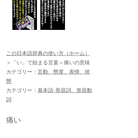
この日本語辞典の使い方（ホーム）
＞
「い」で始まる言葉
＞痛いの意味
カテゴリー：
言動、態度、表情、状
態
カテゴリー：
基本語-形容詞、形容動
詞
痛い