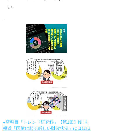
い
●新科目「トレンド研究科」【第1回】NHK
報道「国債に頼る厳しい財政状況」はほぼほ