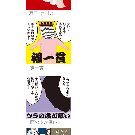
寿司（すし）
裸一貫
面の皮が厚い