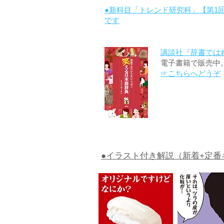
●新科目「トレンド研究科」【第1
です
講談社『辞書では
電子書籍で販売中
☞こちらへどうぞ
●イラスト付き解説（新着+定番