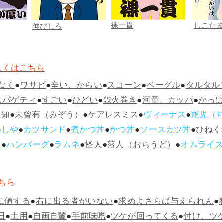
裸一貫
しこた
伸びしろ
しくはこちら
なく
●
ワサビ
●
辛い、からい
●
スコーン
●
ベーグル
●
タルタル
スパゲティ
●
すごい
●
ひどい
●
鉄火巻き
●
河童、カッパ
●
かっ
未知
●
未曾有（みぞう）
●
ケアレスミス
●
ヴィーナス
●
寵児（
めしや
●
カツサンド
●
煮かつ丼
●
かつ丼
●
ソースカツ丼
●
ひねく
ス
●
ハンバーグ
●
ラムネ
●
怪人
●
落人（おちうど）
●
オムライ
ちら
に値する
●
右に出る者がいない
●
求めよさらば与えられん
●
日
●
土用
●
自画自賛
●
手前味噌
●
ツケが回ってくる
●
付け、ツ