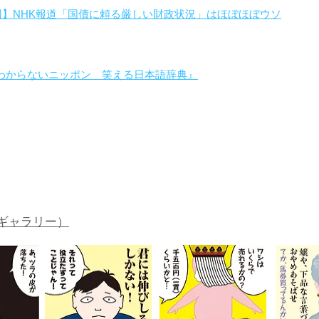
回】NHK報道「国債に頼る厳しい財政状況」はほぼほぼウソ
わからないニッポン 笑える日本語辞典』
。
ギャラリー）