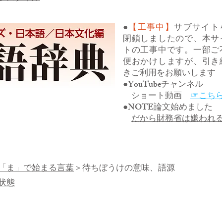
●
【工事中】
サブサイト
閉鎖しましたので、本サ
トの工事中です。一部ご
便おかけしますが、引き
きご利用をお願いします
●YouTubeチャンネル
ショート動画
☞こち
●NOTE論文始めました
だから財務省は嫌われ
「ま」で始まる言葉
＞待ちぼうけの意味、語源
状態