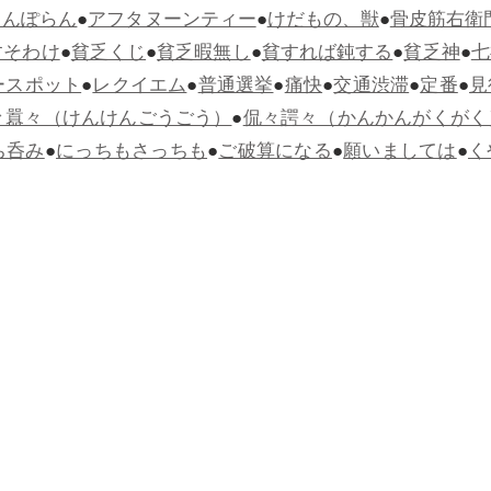
らんぽらん
●
アフタヌーンティー
●
けだもの、獣
●
骨皮筋右衛
すそわけ
●
貧乏くじ
●
貧乏暇無し
●
貧すれば鈍する
●
貧乏神
●
七
ースポット
●
レクイエム
●
普通選挙
●
痛快
●
交通渋滞
●
定番
●
見
々囂々（けんけんごうごう）
●
侃々諤々（かんかんがくがく
ち呑み
●
にっちもさっちも
●
ご破算になる
●
願いましては
●
く