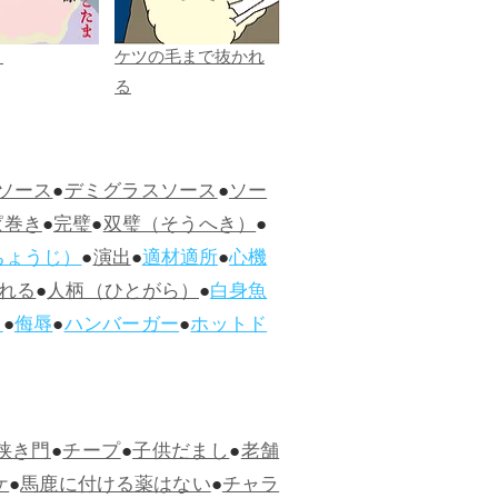
ま
ケツの毛まで抜かれ
る
ソース
●
デミグラスソース
●
ソー
ぱ巻き
●
完璧
●
双璧（そうへき）
●
ちょうじ）
●
演出
●
適材適所
●
心機
れる
●
人柄（ひとがら）
●
白身魚
ス
●
侮辱
●
ハンバーガー
●
ホットド
狭き門
●
チープ
●
子供だまし
●
老舗
ケ
●
馬鹿に付ける薬はない
●
チャラ