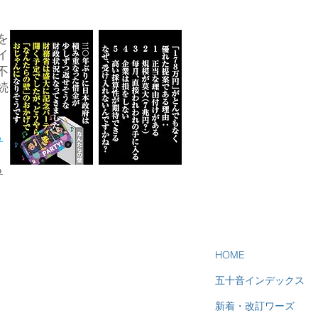
を
イ
不
続
ら
る
HOME
五十音インデックス
新着・改訂ワーズ