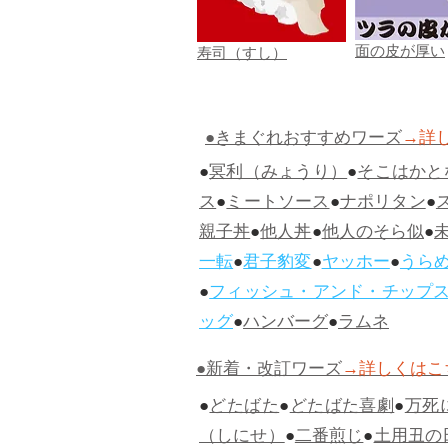
面の皮が厚い
寿司（すし）
●きまぐれおすすめワーズ
→詳
●
冥利（みょうり）
●
そこはかと
ス
●
ミートソース
●
ナポリタン
●
親子丼
●
他人丼
●
他人のそら似
●
一転
●
君子豹変
●
ヤッホー
●
うら
●
フィッシュ・アンド・チップ
ッグ
●
ハンバーグ
●
ラムネ
●新着・改訂ワーズ
→詳しくはこ
●
どたばた
●
どたばた喜劇
●
万死
（しにせ）
●
二番煎じ
●
土用丑の