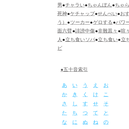
男
●
チャラい
●
ちゃんぽん
●
ちゃ
死神
●
ケチャップ
●
せんべい
●
お
う）
●
ツーカー
●
ゲロする
●
パワ
面六臂
●
誹謗中傷
●
非難囂々
●
喧
人
●
立ち食いソバ
●
立ち食い
●
立
ビ
●五十音索引
あ
い
う
え
お
か
き
く
け
こ
さ
し
す
せ
そ
た
ち
つ
て
と
な
に
ぬ
ね
の