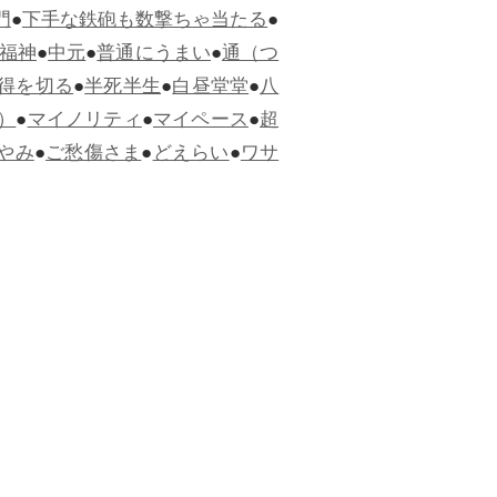
門
●
下手な鉄砲も数撃ちゃ当たる
●
福神
●
中元
●
普通にうまい
●
通（つ
得を切る
●
半死半生
●
白昼堂堂
●
八
）
●
マイノリティ
●
マイペース
●
超
やみ
●
ご愁傷さま
●
どえらい
●
ワサ