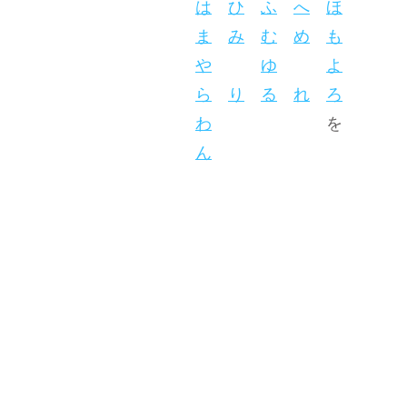
は
ひ
ふ
へ
ほ
ま
み
む
め
も
や
ゆ
よ
ら
り
る
れ
ろ
わ
を
ん