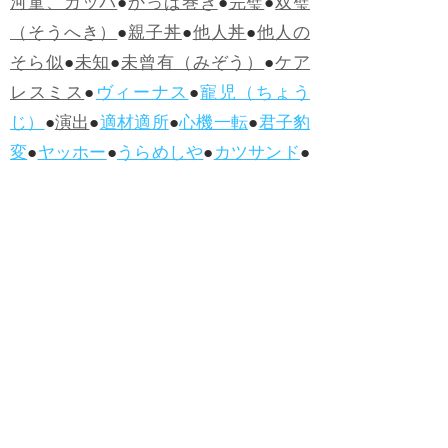
河童、カッパ
●
かっぱ巻き
●
完璧
●
双璧
（そうへき）
●
親子丼
●
他人丼
●
他人の
そら似
●
未知
●
未曾有（みぞう）
●
ケア
レスミス
●
ヴィーナス
●
寵児（ちょう
じ）
●
演出
●
適材適所
●
心機一転
●
君子豹
変
●
ヤッホー
●
うらめしや
●
カツサンド
●
煮かつ丼
●
かつ丼
●
ソースカツ丼
●
ひね
くれる
●
人柄（ひとがら）
●
白身魚
●
フ
ィッシュ・アンド・チップス
●
ハンバー
グ
●
ラムネ
●
怪人
●
落人（おちうど）
●
オ
ムライス
●
侮辱
●
ハンバーガー
●
ホット
ドッグ
●
ハンバーグ
●
ラムネ
●新着・改訂ワーズ
→詳しくはこ
ちら
●
どたばた
●
どたばた喜劇
●
万死に値す