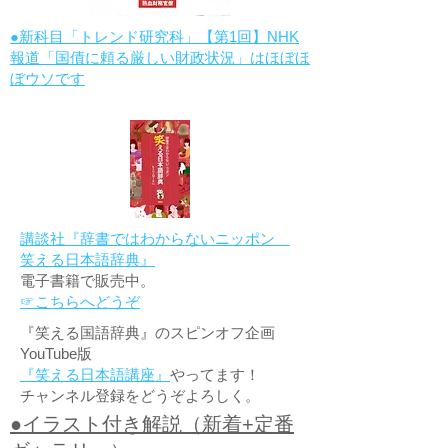
●新科目「トレンド研究科」【第1回】NHK
報道「国債に頼る厳しい財政状況」はほぼほ
ぼウソです
講談社『辞書ではわからないニッポン
笑える日本語辞典』
電子書籍で販売中。
☞こちらへどうぞ
『笑える国語辞典』のスピンオフ企画
YouTube版
『笑える日本語講座』
やってます！
チャンネル登録をどうぞよろしく。
●イラスト付き解説（新着+定番