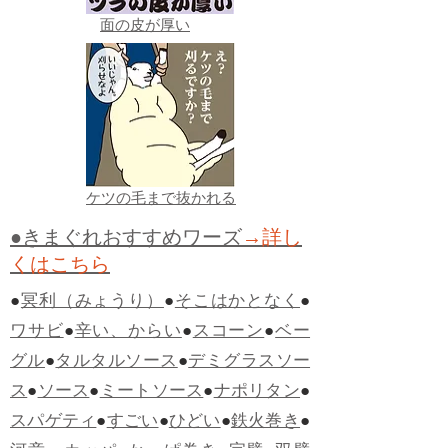
面の皮が厚い
ケツの毛まで抜かれる
●きまぐれおすすめワーズ
→詳し
くはこちら
●
冥利（みょうり）
●
そこはかとなく
●
ワサビ
●
辛い、からい
●
スコーン
●
ベー
グル
●
タルタルソース
●
デミグラスソー
ス
●
ソース
●
ミートソース
●
ナポリタン
●
スパゲティ
●
すごい
●
ひどい
●
鉄火巻き
●