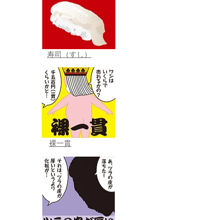
寿司（すし）
裸一貫