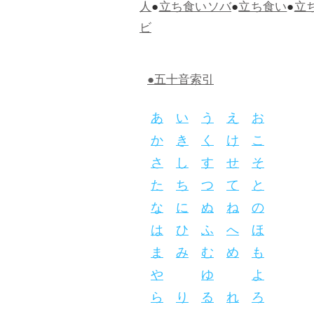
人
●
立ち食いソバ
●
立ち食い
●
立
ビ
●五十音索引
あ
い
う
え
お
か
き
く
け
こ
さ
し
す
せ
そ
た
ち
つ
て
と
な
に
ぬ
ね
の
は
ひ
ふ
へ
ほ
ま
み
む
め
も
や
ゆ
よ
ら
り
る
れ
ろ