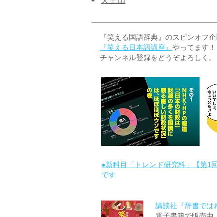
​天王山
『笑える国語辞典』のスピンオフ企画 
『笑える日本語講座』
やってます！
チャンネル登録をどうぞよろしく。
●新科目「トレンド研究科」【第1
です
講談社『辞書では
電子書籍で販売中