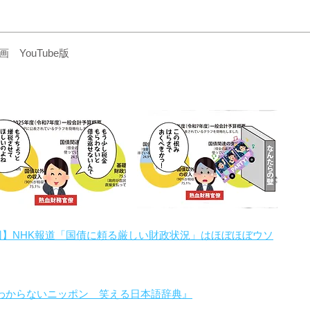
YouTube版
回】NHK報道「国債に頼る厳しい財政状況」はほぼほぼウソ
わからないニッポン 笑える日本語辞典』
。