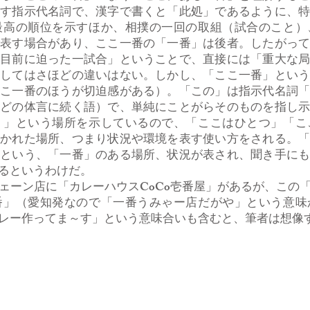
指す指示代名詞で、漢字で書くと「此処」であるように、
最高の順位を示すほか、相撲の一回の取組（試合のこと）
で表す場合があり、ここ一番の「一番」は後者。したがっ
「目前に迫った一試合」ということで、直接には「重大な
としてはさほどの違いはない。しかし、「ここ一番」とい
ここ一番のほうが切迫感がある）。「この」は指示代名詞
などの体言に続く語）で、単純にことがらそのものを指し
）」という場所を示しているので、「ここはひとつ」「こ
置かれた場所、つまり状況や環境を表す使い方をされる。
」という、「一番」のある場所、状況が表され、聞き手に
るというわけだ。
ーン店に「カレーハウスCoCo壱番屋」があるが、この
番」（愛知発なので「一番うみゃー店だがや」という意味
レー作ってま～す」という意味合いも含むと、筆者は想像