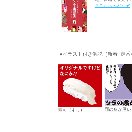
☞こちらへどうぞ
●イラスト付き解説（新着+定番
面の皮が厚い
寿司（すし）