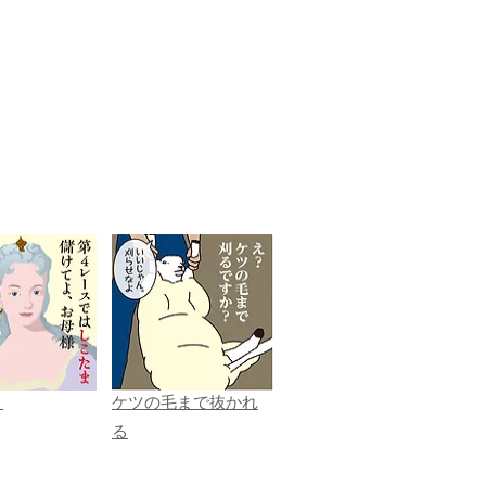
ま
ケツの毛まで抜かれ
る