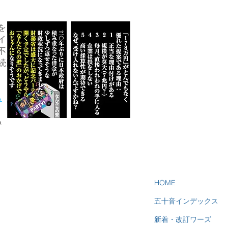
を
イ
不
続
ら
る
HOME
五十音インデックス
新着・改訂ワーズ