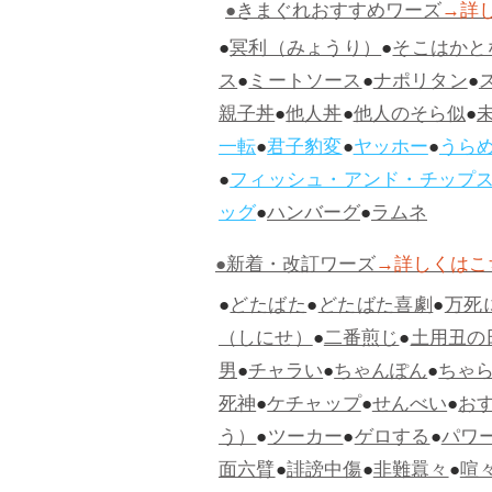
●きまぐれおすすめワーズ
→詳
●
冥利（みょうり）
●
そこはかと
ス
●
ミートソース
●
ナポリタン
●
親子丼
●
他人丼
●
他人のそら似
●
一転
●
君子豹変
●
ヤッホー
●
うら
●
フィッシュ・アンド・チップ
ッグ
●
ハンバーグ
●
ラムネ
●新着・改訂ワーズ
→詳しくはこ
●
どたばた
●
どたばた喜劇
●
万死
（しにせ）
●
二番煎じ
●
土用丑の
男
●
チャラい
●
ちゃんぽん
●
ちゃ
死神
●
ケチャップ
●
せんべい
●
お
う）
●
ツーカー
●
ゲロする
●
パワ
面六臂
●
誹謗中傷
●
非難囂々
●
喧