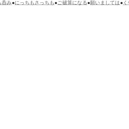
ち呑み
●
にっちもさっちも
●
ご破算になる
●
願いましては
●
く