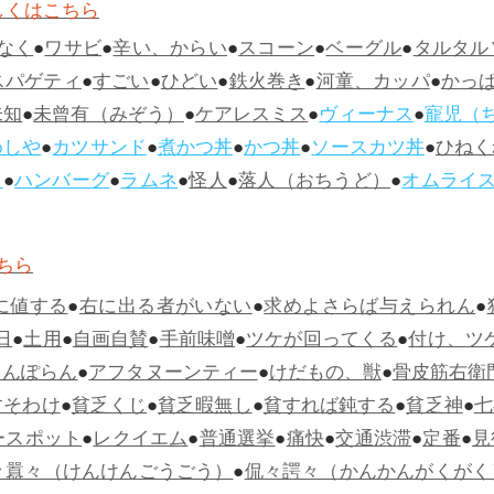
しくはこちら
なく
●
ワサビ
●
辛い、からい
●
スコーン
●
ベーグル
●
タルタル
スパゲティ
●
すごい
●
ひどい
●
鉄火巻き
●
河童、カッパ
●
かっ
未知
●
未曾有（みぞう）
●
ケアレスミス
●
ヴィーナス
●
寵児（
めしや
●
カツサンド
●
煮かつ丼
●
かつ丼
●
ソースカツ丼
●
ひねく
ス
●
ハンバーグ
●
ラムネ
●
怪人
●
落人（おちうど）
●
オムライ
ちら
に値する
●
右に出る者がいない
●
求めよさらば与えられん
●
日
●
土用
●
自画自賛
●
手前味噌
●
ツケが回ってくる
●
付け、ツ
らんぽらん
●
アフタヌーンティー
●
けだもの、獣
●
骨皮筋右衛
すそわけ
●
貧乏くじ
●
貧乏暇無し
●
貧すれば鈍する
●
貧乏神
●
七
ースポット
●
レクイエム
●
普通選挙
●
痛快
●
交通渋滞
●
定番
●
見
々囂々（けんけんごうごう）
●
侃々諤々（かんかんがくがく