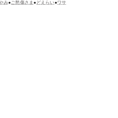
やみ
●
ご愁傷さま
●
どえらい
●
ワサ