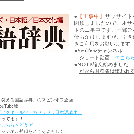
●
【工事中】
サブサイト
閉鎖しましたので、本サ
トの工事中です。一部ご
便おかけしますが、引き
きご利用をお願いします
●YouTubeチャンネル
ショート動画
☞こち
●NOTE論文始めました
だから財務省は嫌われ
『笑える国語辞典』のスピンオフ企画
ouTube版
『ドクタールソーのワラワラ日本語講座』
やってます！
☞こちらへどうぞ
チャンネル登録をどうぞよろしく。