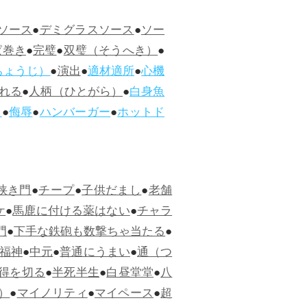
ソース
●
デミグラスソース
●
ソー
ぱ巻き
●
完璧
●
双璧（そうへき）
●
ちょうじ）
●
演出
●
適材適所
●
心機
れる
●
人柄（ひとがら）
●
白身魚
ス
●
侮辱
●
ハンバーガー
●
ホットド
狭き門
●
チープ
●
子供だまし
●
老舗
ケ
●
馬鹿に付ける薬はない
●
チャラ
門
●
下手な鉄砲も数撃ちゃ当たる
●
福神
●
中元
●
普通にうまい
●
通（つ
得を切る
●
半死半生
●
白昼堂堂
●
八
）
●
マイノリティ
●
マイペース
●
超