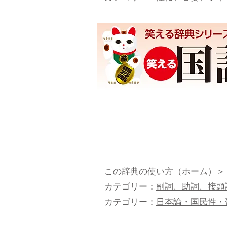
この辞典の使い方（ホーム）
＞
カテゴリー：
副詞、助詞、接頭
カテゴリー：
日本論・国民性・