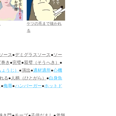
ま
ケツの毛まで抜かれ
る
ソース
●
デミグラスソース
●
ソー
ぱ巻き
●
完璧
●
双璧（そうへき）
●
ちょうじ）
●
演出
●
適材適所
●
心機
れる
●
人柄（ひとがら）
●
白身魚
ス
●
侮辱
●
ハンバーガー
●
ホットド