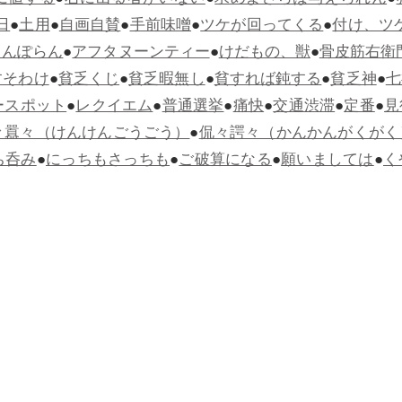
に値する
●
右に出る者がいない
●
求めよさらば与えられん
●
日
●
土用
●
自画自賛
●
手前味噌
●
ツケが回ってくる
●
付け、ツ
らんぽらん
●
アフタヌーンティー
●
けだもの、獣
●
骨皮筋右衛
すそわけ
●
貧乏くじ
●
貧乏暇無し
●
貧すれば鈍する
●
貧乏神
●
七
ースポット
●
レクイエム
●
普通選挙
●
痛快
●
交通渋滞
●
定番
●
見
々囂々（けんけんごうごう）
●
侃々諤々（かんかんがくがく
ち呑み
●
にっちもさっちも
●
ご破算になる
●
願いましては
●
く