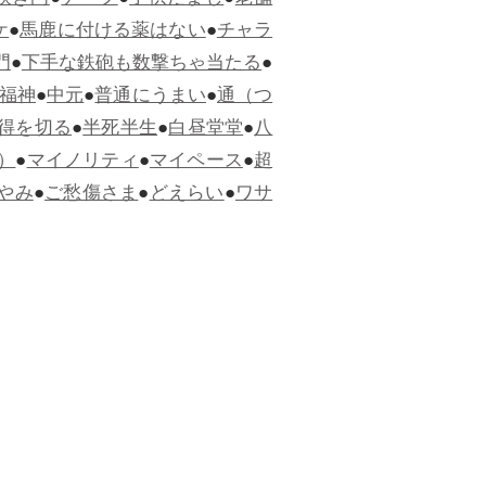
狭き門
●
チープ
●
子供だまし
●
老舗
ケ
●
馬鹿に付ける薬はない
●
チャラ
門
●
下手な鉄砲も数撃ちゃ当たる
●
福神
●
中元
●
普通にうまい
●
通（つ
得を切る
●
半死半生
●
白昼堂堂
●
八
）
●
マイノリティ
●
マイペース
●
超
やみ
●
ご愁傷さま
●
どえらい
●
ワサ