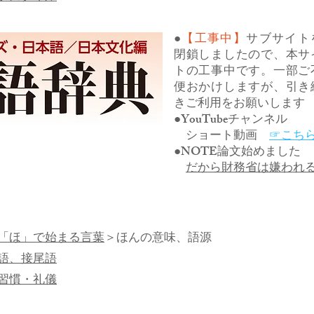
●
【工事中】
サブサイト
閉鎖しましたので、本サ
トの工事中です。一部ご
便おかけしますが、引き
きご利用をお願いします
●YouTubeチャンネル
ショート動画
☞こち
●NOTE論文始めました
だから財務省は嫌われ
「ほ」で始まる言葉
＞ほんの意味、語源
語、接尾語
習慣・礼儀