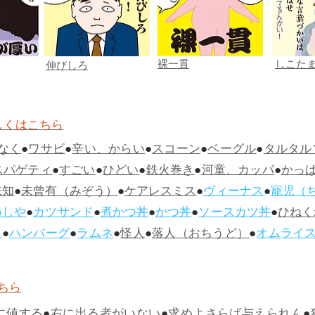
裸一貫
しこた
伸びしろ
しくはこちら
なく
●
ワサビ
●
辛い、からい
●
スコーン
●
ベーグル
●
タルタル
スパゲティ
●
すごい
●
ひどい
●
鉄火巻き
●
河童、カッパ
●
かっ
未知
●
未曾有（みぞう）
●
ケアレスミス
●
ヴィーナス
●
寵児（
めしや
●
カツサンド
●
煮かつ丼
●
かつ丼
●
ソースカツ丼
●
ひねく
ス
●
ハンバーグ
●
ラムネ
●
怪人
●
落人（おちうど）
●
オムライ
ちら