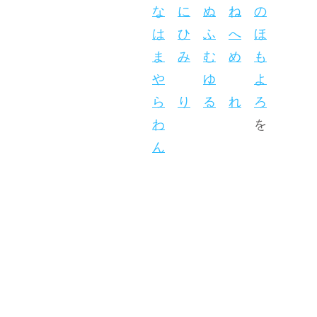
な
に
ぬ
ね
の
は
ひ
ふ
へ
ほ
ま
み
む
め
も
や
ゆ
よ
ら
り
る
れ
ろ
わ
を
ん