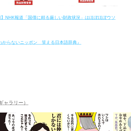
回】NHK報道「国債に頼る厳しい財政状況」はほぼほぼウソ
わからないニッポン 笑える日本語辞典』
。
ギャラリー）