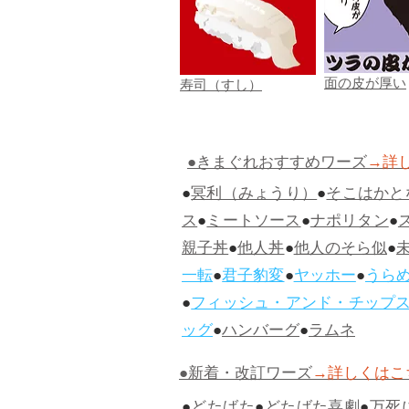
面の皮が厚い
寿司（すし）
●きまぐれおすすめワーズ
→詳
●
冥利（みょうり）
●
そこはかと
ス
●
ミートソース
●
ナポリタン
●
親子丼
●
他人丼
●
他人のそら似
●
一転
●
君子豹変
●
ヤッホー
●
うら
●
フィッシュ・アンド・チップ
ッグ
●
ハンバーグ
●
ラムネ
●新着・改訂ワーズ
→詳しくはこ