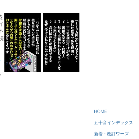
を
イ
不
続
ら
る
HOME
五十音インデックス
新着・改訂ワーズ