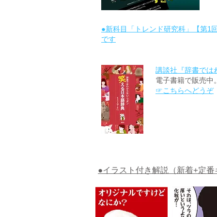
●新科目「トレンド研究科」【第1
です
講談社『辞書では
電子書籍で販売中
☞こちらへどうぞ
●イラスト付き解説（新着+定番