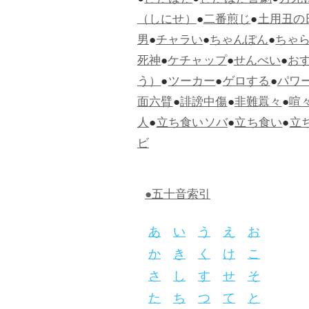
●
どたばた
●
どたばた喜劇
●
万死
（しにせ）
●
二番煎じ
●
土用丑の
男
●
チャラい
●
ちゃんぽん
●
ちゃ
死神
●
ケチャップ
●
せんべい
●
お
う）
●
ツーカー
●
ゲロする
●
パワ
面六臂
●
誹謗中傷
●
非難囂々
●
喧
人
●
立ち食いソバ
●
立ち食い
●
立
ビ
●五十音索引
あ
い
う
え
お
か
き
く
け
こ
さ
し
す
せ
そ
た
ち
つ
て
と