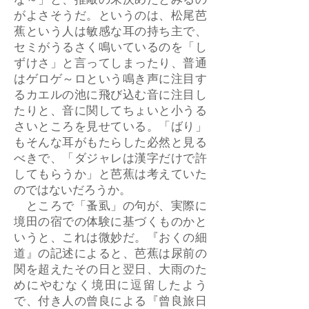
な～」と、推敲の末決めたとみるの
がよさそうだ。というのは、松尾芭
蕉という人は敏感な耳の持ち主で、
セミがうるさく鳴いているのを「し
ずけさ」と言ってしまったり、普通
はゲロゲ～ロという鳴き声に注目す
るカエルの池に飛び込む音に注目し
たりと、音に関してちょいと小うる
さいところを見せている。「ばり」
もそんな耳がもたらした必然と見る
べきで、「ダジャレは漢字だけで許
してもらうか」と芭蕉は考えていた
のではないだろうか。
ところで「蚤虱」の句が、実際に
境田の宿での体験に基づくものかと
いうと、これは微妙だ。『おくの細
道』の記述によると、芭蕉は尿前の
関を超えたその日と翌日、大雨のた
めにやむなく境田に逗留したよう
で、付き人の曾良による『曾良旅日