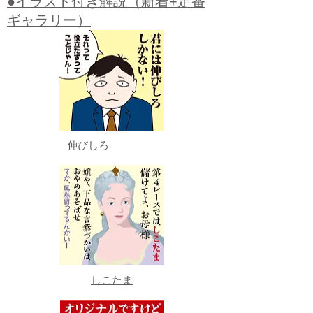
●イラスト付き解説（新着+定番
ギャラリー）
伸びしろ
しこたま