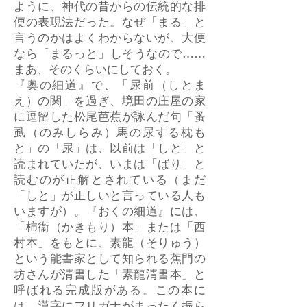
ように、神代の昔からの伝統的な排
便の表現法だった。なぜ「まる」と
言うのかはよくわからないが、大便
なら「まるっと」しそうなので……
まあ、そのくらいにしておく。
『奥の細道』で、「尿前（しとま
え）の関」を過ぎ、境田の庄屋の家
に逗留した松尾芭蕉が詠んだ句「蚤
虱（のみしらみ）馬の尿する枕も
と」の「尿」は、以前は「しと」と
読まれていたが、いまは「ばり」と
読むのが正解とされている（まだ
「しと」が正しいと言っている人も
いますが）。『おくの細道』には、
「柿衞（かきもり）本」または「西
村本」をもとに、素龍（そりゅう）
という能書家として知られる蕉門の
坊さんが清書した「素龍清書本」と
呼ばれる完成版がある。この本に