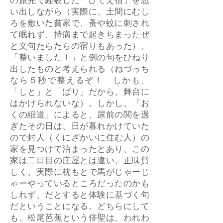
の旅先で経験した「ひでえ宿」を思
い出しながら（実際に、土間にむし
ろを敷いた貧家で、蚤や蚊に刺され
て眠れず、持病まで起きちまったぜ
と文句たらたらの宿りもあった）、
「整いました！」と例の句をひねり
出したものと考えられる（ねづっち
なら５秒で整えるぞ！ しかも、
「しと」と「ばり」だから、舞台に
はかけられないな）。しかし、『お
くの細道』によると、尿前の関を過
ぎたその日は、日が暮れかけていた
ので封人（くにざかいに住む人）の
家を見つけて泊まったとあり、この
家は二日目の庄屋とは違い、正味貧
しく、実際に枕もとで馬がじゃーじ
ゃーやっているところだったのかも
しれず、だとすると体験に基づく句
だということになる。どちらにして
も、松尾芭蕉という俳聖は、われわ