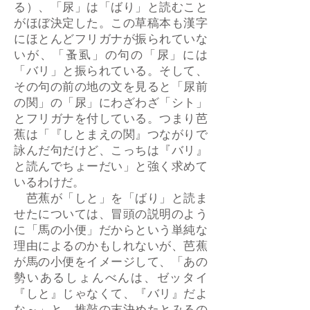
る）、「尿」は「ばり」と読むこと
がほぼ決定した。この草稿本も漢字
にほとんどフリガナが振られていな
いが、「蚤虱」の句の「尿」には
「バリ」と振られている。そして、
その句の前の地の文を見ると「尿前
の関」の「尿」にわざわざ「シト」
とフリガナを付している。つまり芭
蕉は「『しとまえの関』つながりで
詠んだ句だけど、こっちは『バリ』
と読んでちょーだい」と強く求めて
いるわけだ。
芭蕉が「しと」を「ばり」と読ま
せたについては、冒頭の説明のよう
に「馬の小便」だからという単純な
理由によるのかもしれないが、芭蕉
が馬の小便をイメージして、「あの
勢いあるしょんべんは、ゼッタイ
『しと』じゃなくて、『バリ』だよ