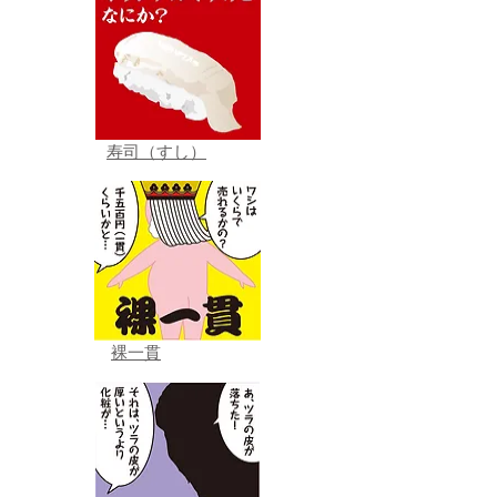
寿司（すし）
裸一貫