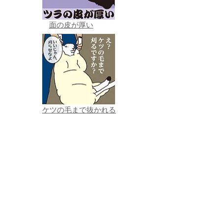
面の皮が厚い
ケツの毛まで抜かれる
●きまぐれおすすめワーズ
→詳し
くはこちら
●
冥利（みょうり）
●
そこはかとなく
●
ワサビ
●
辛い、からい
●
スコーン
●
ベー
グル
●
タルタルソース
●
デミグラスソー
ス
●
ソース
●
ミートソース
●
ナポリタン
●