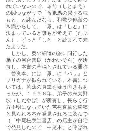
は、漢字にフリガナがまったく振ら
れていないので、尿前（しとまえ）
の関つながりで「蚤虱馬の尿する枕
もと」と詠んだなら、和歌や俳諧の
常識からして、「尿」は「しと」に
決まっていると誰もが考えて（たぶ
ん）、ずっと「しと」と読まれて来
たようだ。
しかし、奥の細道の旅に同行した
弟子の河合曾良（かわいそら）が所
持し、本書の草稿とされている通称
「曾良本」には「尿」に「バリ」と
フリガナが振られている。本書につ
いては、芭蕉の真筆を疑う向きもあ
ったが、１９９６年、弟子の志太野
坡（しだやば）が所有し、長らく行
方不明になっていた芭蕉直筆の草稿
と見られる本が発見されるに及んで
（「中尾松泉堂書店」の店主が自宅
で発見したので「中尾本」と呼ばれ