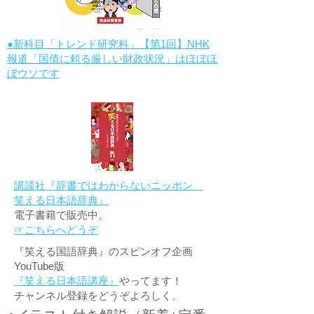
●新科目「トレンド研究科」【第1回】NHK
報道「国債に頼る厳しい財政状況」はほぼほ
ぼウソです
講談社『辞書ではわからないニッポン
笑える日本語辞典』
電子書籍で販売中。
☞こちらへどうぞ
『笑える国語辞典』のスピンオフ企画
YouTube版
『笑える日本語講座』
やってます！
チャンネル登録をどうぞよろしく。