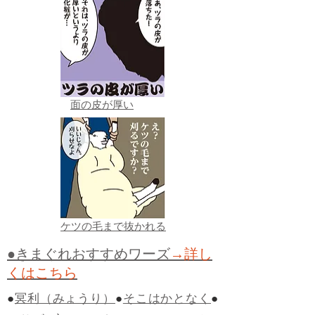
面の皮が厚い
ケツの毛まで抜かれる
●きまぐれおすすめワーズ
→詳し
くはこちら
●
冥利（みょうり）
●
そこはかとなく
●