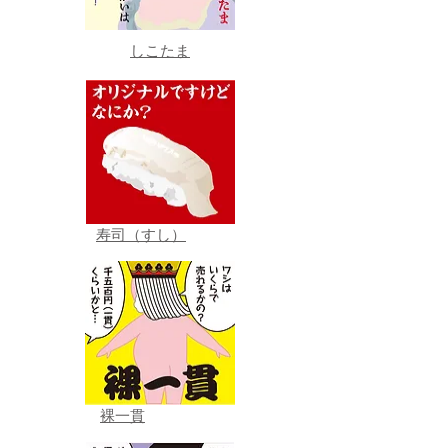
しこたま
寿司（すし）
裸一貫