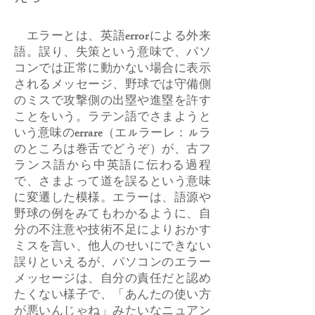
エラーとは、英語errorによる外来
語。誤り、失策という意味で、パソ
コンでは正常に動かない場合に表示
されるメッセージ、野球では守備側
のミスで攻撃側の出塁や進塁を許す
ことをいう。ラテン語でさまようと
いう意味のerrare（エㇽラーレ：ㇽラ
のところは巻舌でどうぞ）が、古フ
ランス語から中英語に伝わる過程
で、さまよって道を誤るという意味
に変遷した模様。エラーは、語源や
野球の例をみてもわかるように、自
分の不注意や技術不足によりおかす
ミスを言い、他人のせいにできない
誤りといえるが、パソコンのエラー
メッセージは、自分の責任だと認め
たくない様子で、「あんたの使い方
が悪いんじゃね」みたいなニュアン