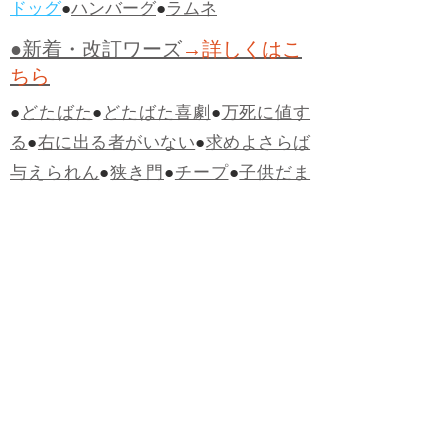
ドッグ
●
ハンバーグ
●
ラムネ
●新着・改訂ワーズ
→詳しくはこ
ちら
●
どたばた
●
どたばた喜劇
●
万死に値す
る
●
右に出る者がいない
●
求めよさらば
与えられん
●
狭き門
●
チープ
●
子供だま
し
●
老舗（しにせ）
●
二番煎じ
●
土用丑
の日
●
土用
●
自画自賛
●
手前味噌
●
ツケが
回ってくる
●
付け、ツケ
●
馬鹿に付ける
薬はない
●
チャラ男
●
チャラい
●
ちゃん
ぽん
●
ちゃらんぽらん
●
アフタヌーンテ
ィー
●
けだもの、獣
●
骨皮筋右衛門
●
下
手な鉄砲も数撃ちゃ当たる
●
死神
●
ケチ
ャップ
●
せんべい
●
おすそわけ
●
貧乏く
じ
●
貧乏暇無し
●
貧すれば鈍する
●
貧乏