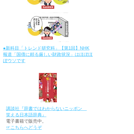
●新科目「トレンド研究科」【第1回】NHK
報道「国債に頼る厳しい財政状況」はほぼほ
ぼウソです
講談社『辞書ではわからないニッポン
笑える日本語辞典』
電子書籍で販売中。
☞こちらへどうぞ