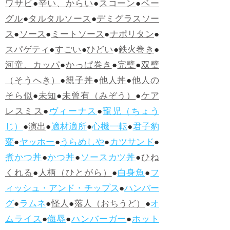
ワサビ
●
辛い、からい
●
スコーン
●
ベー
グル
●
タルタルソース
●
デミグラスソー
ス
●
ソース
●
ミートソース
●
ナポリタン
●
スパゲティ
●
すごい
●
ひどい
●
鉄火巻き
●
河童、カッパ
●
かっぱ巻き
●
完璧
●
双璧
（そうへき）
●
親子丼
●
他人丼
●
他人の
そら似
●
未知
●
未曾有（みぞう）
●
ケア
レスミス
●
ヴィーナス
●
寵児（ちょう
じ）
●
演出
●
適材適所
●
心機一転
●
君子豹
変
●
ヤッホー
●
うらめしや
●
カツサンド
●
煮かつ丼
●
かつ丼
●
ソースカツ丼
●
ひね
くれる
●
人柄（ひとがら）
●
白身魚
●
フ
ィッシュ・アンド・チップス
●
ハンバー
グ
●
ラムネ
●
怪人
●
落人（おちうど）
●
オ
ムライス
●
侮辱
●
ハンバーガー
●
ホット