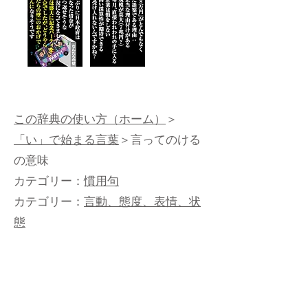
この辞典の使い方（ホーム）
＞
「い」で始まる言葉
＞言ってのける
の意味
カテゴリー：
慣用句
カテゴリー：
言動、態度、表情、状
態