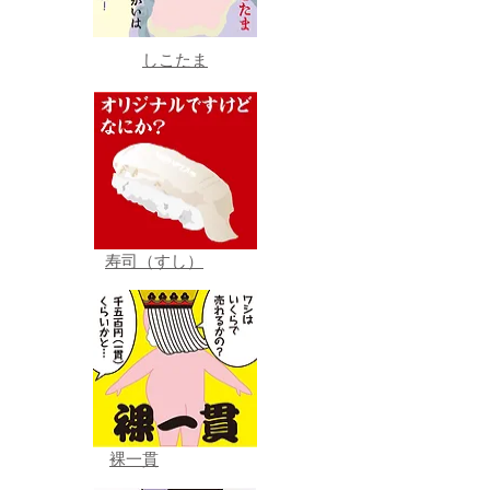
しこたま
寿司（すし）
裸一貫