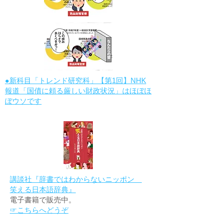
●新科目「トレンド研究科」【第1回】NHK
報道「国債に頼る厳しい財政状況」はほぼほ
ぼウソです
講談社『辞書ではわからないニッポン
笑える日本語辞典』
電子書籍で販売中。
☞こちらへどうぞ