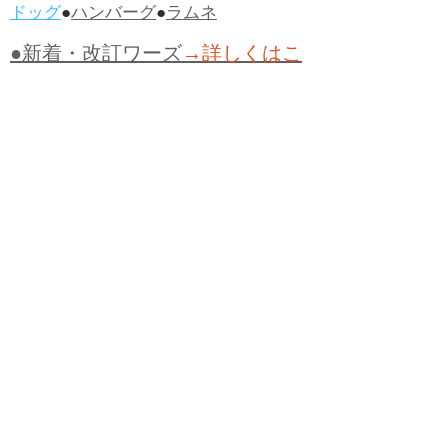
ドッグ
●
ハンバーグ
●
ラムネ
●新着・改訂ワーズ
→詳しくはこ
ちら
●
どたばた
●
どたばた喜劇
●
万死に値す
る
●
右に出る者がいない
●
求めよさらば
与えられん
●
狭き門
●
チープ
●
子供だま
し
●
老舗（しにせ）
●
二番煎じ
●
土用丑
の日
●
土用
●
自画自賛
●
手前味噌
●
ツケが
回ってくる
●
付け、ツケ
●
馬鹿に付ける
薬はない
●
チャラ男
●
チャラい
●
ちゃん
ぽん
●
ちゃらんぽらん
●
アフタヌーンテ
ィー
●
けだもの、獣
●
骨皮筋右衛門
●
下
手な鉄砲も数撃ちゃ当たる
●
死神
●
ケチ
ャップ
●
せんべい
●
おすそわけ
●
貧乏く