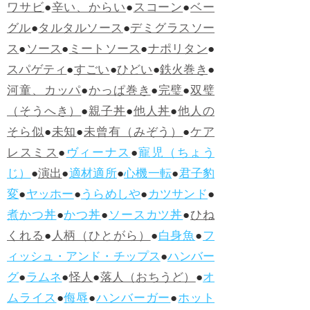
ワサビ
●
辛い、からい
●
スコーン
●
ベー
グル
●
タルタルソース
●
デミグラスソー
ス
●
ソース
●
ミートソース
●
ナポリタン
●
スパゲティ
●
すごい
●
ひどい
●
鉄火巻き
●
河童、カッパ
●
かっぱ巻き
●
完璧
●
双璧
（そうへき）
●
親子丼
●
他人丼
●
他人の
そら似
●
未知
●
未曾有（みぞう）
●
ケア
レスミス
●
ヴィーナス
●
寵児（ちょう
じ）
●
演出
●
適材適所
●
心機一転
●
君子豹
変
●
ヤッホー
●
うらめしや
●
カツサンド
●
煮かつ丼
●
かつ丼
●
ソースカツ丼
●
ひね
くれる
●
人柄（ひとがら）
●
白身魚
●
フ
ィッシュ・アンド・チップス
●
ハンバー
グ
●
ラムネ
●
怪人
●
落人（おちうど）
●
オ
ムライス
●
侮辱
●
ハンバーガー
●
ホット