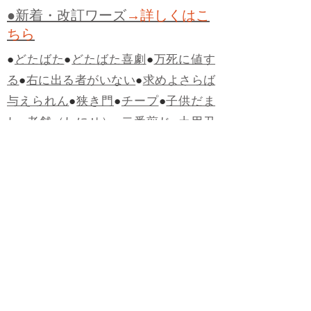
●新着・改訂ワーズ
→詳しくはこ
ちら
●
どたばた
●
どたばた喜劇
●
万死に値す
る
●
右に出る者がいない
●
求めよさらば
与えられん
●
狭き門
●
チープ
●
子供だま
し
●
老舗（しにせ）
●
二番煎じ
●
土用丑
の日
●
土用
●
自画自賛
●
手前味噌
●
ツケが
回ってくる
●
付け、ツケ
●
馬鹿に付ける
薬はない
●
チャラ男
●
チャラい
●
ちゃん
ぽん
●
ちゃらんぽらん
●
アフタヌーンテ
ィー
●
けだもの、獣
●
骨皮筋右衛門
●
下
手な鉄砲も数撃ちゃ当たる
●
死神
●
ケチ
ャップ
●
せんべい
●
おすそわけ
●
貧乏く
じ
●
貧乏暇無し
●
貧すれば鈍する
●
貧乏