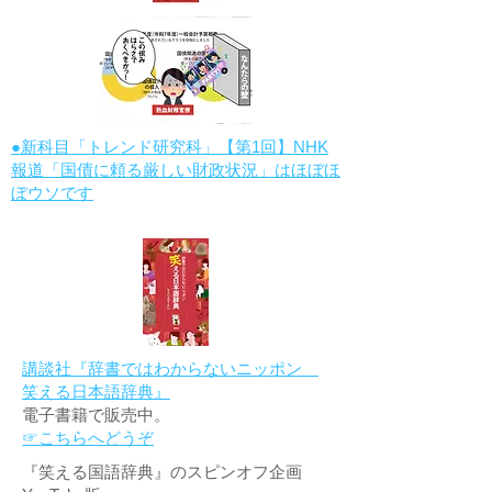
●新科目「トレンド研究科」【第1回】NHK
報道「国債に頼る厳しい財政状況」はほぼほ
ぼウソです
講談社『辞書ではわからないニッポン
笑える日本語辞典』
電子書籍で販売中。
☞こちらへどうぞ
『笑える国語辞典』のスピンオフ企画