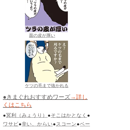
面の皮が厚い
ケツの毛まで抜かれる
●きまぐれおすすめワーズ
→詳し
くはこちら
●
冥利（みょうり）
●
そこはかとなく
●
ワサビ
●
辛い、からい
●
スコーン
●
ベー