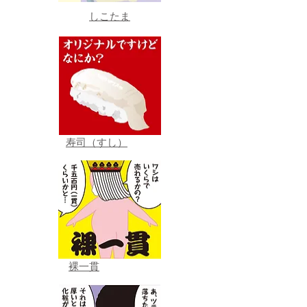
しこたま
寿司（すし）
裸一貫