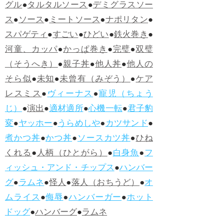
グル
●
タルタルソース
●
デミグラスソー
ス
●
ソース
●
ミートソース
●
ナポリタン
●
スパゲティ
●
すごい
●
ひどい
●
鉄火巻き
●
河童、カッパ
●
かっぱ巻き
●
完璧
●
双璧
（そうへき）
●
親子丼
●
他人丼
●
他人の
そら似
●
未知
●
未曾有（みぞう）
●
ケア
レスミス
●
ヴィーナス
●
寵児（ちょう
じ）
●
演出
●
適材適所
●
心機一転
●
君子豹
変
●
ヤッホー
●
うらめしや
●
カツサンド
●
煮かつ丼
●
かつ丼
●
ソースカツ丼
●
ひね
くれる
●
人柄（ひとがら）
●
白身魚
●
フ
ィッシュ・アンド・チップス
●
ハンバー
グ
●
ラムネ
●
怪人
●
落人（おちうど）
●
オ
ムライス
●
侮辱
●
ハンバーガー
●
ホット
ドッグ
●
ハンバーグ
●
ラムネ