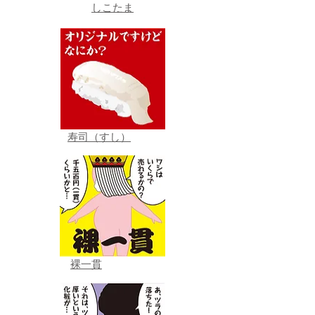
しこたま
寿司（すし）
裸一貫