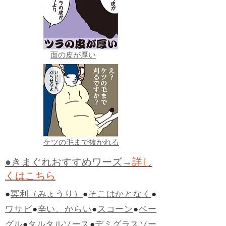
面の皮が厚い
ケツの毛まで抜かれる
●きまぐれおすすめワーズ
→詳し
くはこちら
●
冥利（みょうり）
●
そこはかとなく
●
ワサビ
●
辛い、からい
●
スコーン
●
ベー
グル
●
タルタルソース
●
デミグラスソー