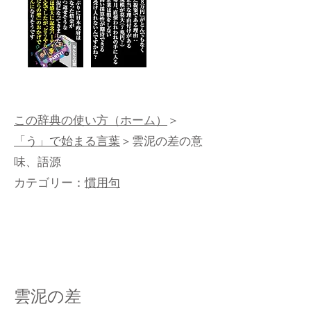
この辞典の使い方（ホーム）
＞
「う」で始まる言葉
＞雲泥の差の意
味、語源
カテゴリー：
慣用句
雲泥の差