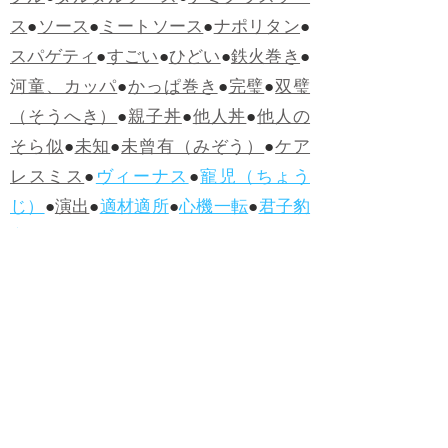
ス
●
ソース
●
ミートソース
●
ナポリタン
●
スパゲティ
●
すごい
●
ひどい
●
鉄火巻き
●
河童、カッパ
●
かっぱ巻き
●
完璧
●
双璧
（そうへき）
●
親子丼
●
他人丼
●
他人の
そら似
●
未知
●
未曾有（みぞう）
●
ケア
レスミス
●
ヴィーナス
●
寵児（ちょう
じ）
●
演出
●
適材適所
●
心機一転
●
君子豹
変
●
ヤッホー
●
うらめしや
●
カツサンド
●
煮かつ丼
●
かつ丼
●
ソースカツ丼
●
ひね
くれる
●
人柄（ひとがら）
●
白身魚
●
フ
ィッシュ・アンド・チップス
●
ハンバー
グ
●
ラムネ
●
怪人
●
落人（おちうど）
●
オ
ムライス
●
侮辱
●
ハンバーガー
●
ホット
ドッグ
●
ハンバーグ
●
ラムネ