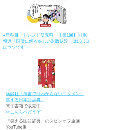
●新科目「トレンド研究科」【第1回】NHK
報道「国債に頼る厳しい財政状況」はほぼほ
ぼウソです
講談社『辞書ではわからないニッポン
笑える日本語辞典』
電子書籍で販売中。
☞こちらへどうぞ
『笑える国語辞典』のスピンオフ企画
YouTube版