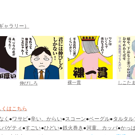
ギャラリー）
裸一貫
しこた
伸びしろ
しくはこちら
なく
●
ワサビ
●
辛い、からい
●
スコーン
●
ベーグル
●
タルタル
スパゲティ
●
すごい
●
ひどい
●
鉄火巻き
●
河童、カッパ
●
かっ