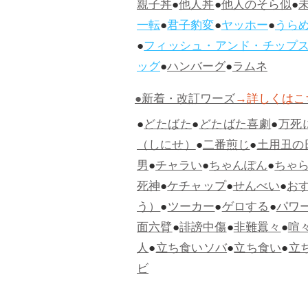
親子丼
●
他人丼
●
他人のそら似
●
一転
●
君子豹変
●
ヤッホー
●
うら
●
フィッシュ・アンド・チップ
ッグ
●
ハンバーグ
●
ラムネ
●新着・改訂ワーズ
→詳しくはこ
●
どたばた
●
どたばた喜劇
●
万死
（しにせ）
●
二番煎じ
●
土用丑の
男
●
チャラい
●
ちゃんぽん
●
ちゃ
死神
●
ケチャップ
●
せんべい
●
お
う）
●
ツーカー
●
ゲロする
●
パワ
面六臂
●
誹謗中傷
●
非難囂々
●
喧
人
●
立ち食いソバ
●
立ち食い
●
立
ビ