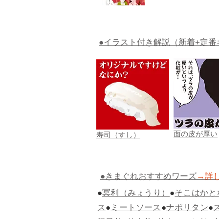
●イラスト付き解説（新着+定番
面の皮が厚い
寿司（すし）
●きまぐれおすすめワーズ
→詳
●
冥利（みょうり）
●
そこはかと
ス
●
ミートソース
●
ナポリタン
●