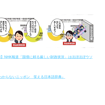
回】NHK報道「国債に頼る厳しい財政状況」はほぼほぼウソ
わからないニッポン 笑える日本語辞典』
。