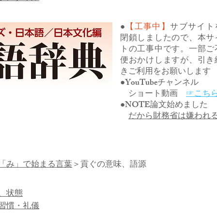
●
【工事中】
サブサイト
閉鎖しましたので、本サ
トの工事中です。一部ご
便おかけしますが、引き
きご利用をお願いします
●YouTubeチャンネル
ショート動画
☞こち
●NOTE論文始めました
だから財務省は嫌われ
「み」で始まる言葉
＞貢ぐの意味、語源
、状態
習慣・礼儀