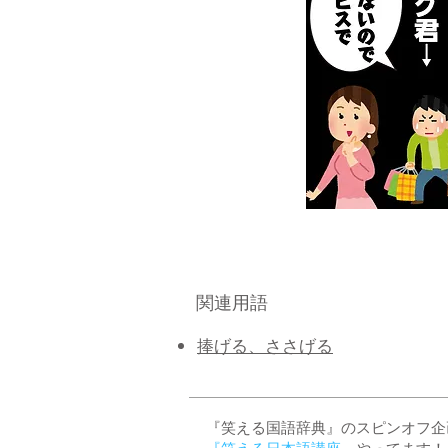
関連用語
捧げる、ささげる
『笑える国語辞典』のスピンオフ企画 