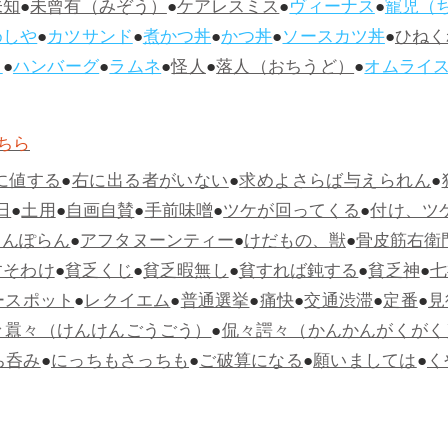
未知
●
未曾有（みぞう）
●
ケアレスミス
●
ヴィーナス
●
寵児（
めしや
●
カツサンド
●
煮かつ丼
●
かつ丼
●
ソースカツ丼
●
ひねく
ス
●
ハンバーグ
●
ラムネ
●
怪人
●
落人（おちうど）
●
オムライ
ちら
に値する
●
右に出る者がいない
●
求めよさらば与えられん
●
日
●
土用
●
自画自賛
●
手前味噌
●
ツケが回ってくる
●
付け、ツ
らんぽらん
●
アフタヌーンティー
●
けだもの、獣
●
骨皮筋右衛
すそわけ
●
貧乏くじ
●
貧乏暇無し
●
貧すれば鈍する
●
貧乏神
●
七
ースポット
●
レクイエム
●
普通選挙
●
痛快
●
交通渋滞
●
定番
●
見
々囂々（けんけんごうごう）
●
侃々諤々（かんかんがくがく
ち呑み
●
にっちもさっちも
●
ご破算になる
●
願いましては
●
く