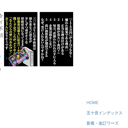
を
イ
不
続
ら
る
HOME
五十音インデックス
新着・改訂ワーズ