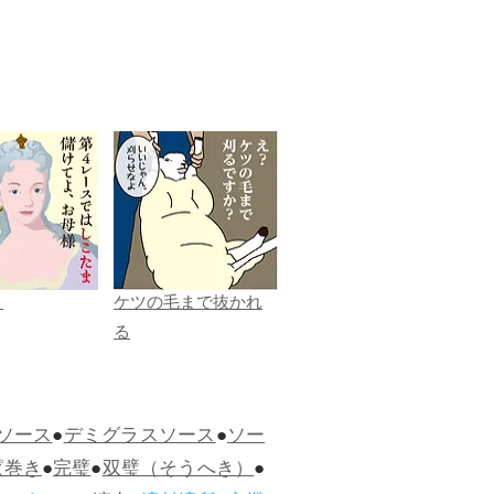
ま
ケツの毛まで抜かれ
る
ソース
●
デミグラスソース
●
ソー
ぱ巻き
●
完璧
●
双璧（そうへき）
●