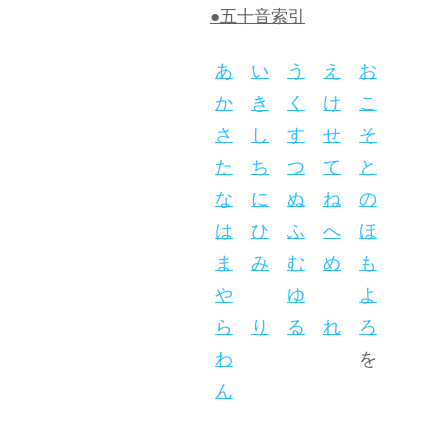
●五十音索引
あ
い
う
え
お
か
き
く
け
こ
さ
し
す
せ
そ
た
ち
つ
て
と
な
に
ぬ
ね
の
は
ひ
ふ
へ
ほ
ま
み
む
め
も
や
ゆ
よ
ら
り
る
れ
ろ
わ
を
ん