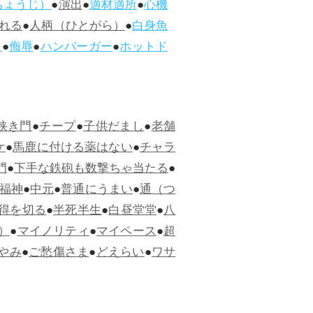
ちょうじ）
●
演出
●
適材適所
●
心機
れる
●
人柄（ひとがら）
●
白身魚
ス
●
侮辱
●
ハンバーガー
●
ホットド
狭き門
●
チープ
●
子供だまし
●
老舗
ケ
●
馬鹿に付ける薬はない
●
チャラ
門
●
下手な鉄砲も数撃ちゃ当たる
●
福神
●
中元
●
普通にうまい
●
通（つ
得を切る
●
半死半生
●
白昼堂堂
●
八
）
●
マイノリティ
●
マイペース
●
超
やみ
●
ご愁傷さま
●
どえらい
●
ワサ