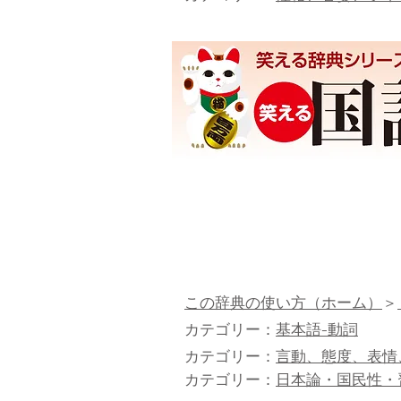
この辞典の使い方（ホーム）
＞
カテゴリー：
基本語-動詞
カテゴリー：
言動、態度、表情
カテゴリー：
日本論・国民性・