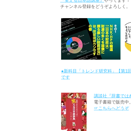
『笑える日本語講座』
やってます！
チャンネル登録をどうぞよろしく。
●新科目「トレンド研究科」【第1
です
講談社『辞書では
電子書籍で販売中
☞こちらへどうぞ