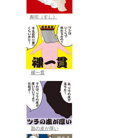
寿司（すし）
裸一貫
面の皮が厚い