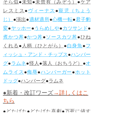
そら似
●
未知
●
未曾有（みぞう）
●
ケア
レスミス
●
ヴィーナス
●
寵児（ちょう
じ）
●
演出
●
適材適所
●
心機一転
●
君子豹
変
●
ヤッホー
●
うらめしや
●
カツサンド
●
煮かつ丼
●
かつ丼
●
ソースカツ丼
●
ひね
くれる
●
人柄（ひとがら）
●
白身魚
●
フ
ィッシュ・アンド・チップス
●
ハンバー
グ
●
ラムネ
●
怪人
●
落人（おちうど）
●
オ
ムライス
●
侮辱
●
ハンバーガー
●
ホット
ドッグ
●
ハンバーグ
●
ラムネ
●新着・改訂ワーズ
→詳しくはこ
ちら
●
どたばた
●
どたばた喜劇
●
万死に値す
る
●
右に出る者がいない
●
求めよさらば
与えられん
●
狭き門
●
チープ
●
子供だま