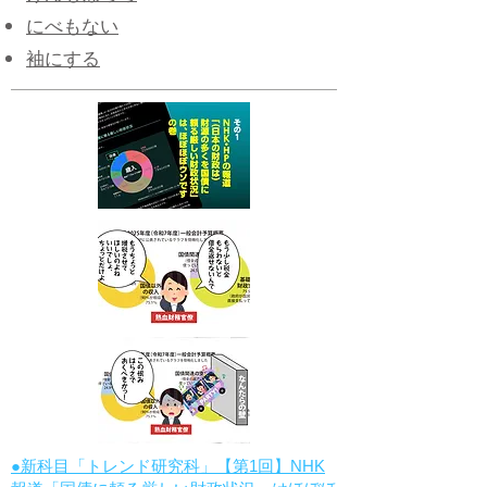
にべもない
袖にする
●新科目「トレンド研究科」【第1回】NHK