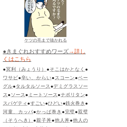
ケツの毛まで抜かれる
●きまぐれおすすめワーズ
→詳し
くはこちら
●
冥利（みょうり）
●
そこはかとなく
●
ワサビ
●
辛い、からい
●
スコーン
●
ベー
グル
●
タルタルソース
●
デミグラスソー
ス
●
ソース
●
ミートソース
●
ナポリタン
●
スパゲティ
●
すごい
●
ひどい
●
鉄火巻き
●
河童、カッパ
●
かっぱ巻き
●
完璧
●
双璧
（そうへき）
●
親子丼
●
他人丼
●
他人の