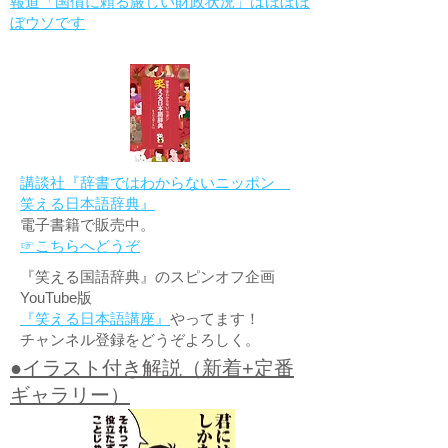
報道「国債に頼る厳しい財政状況」はほぼほ
ぼウソです
講談社『辞書ではわからないニッポン
笑える日本語辞典』
電子書籍で販売中。
☞こちらへどうぞ
『笑える国語辞典』のスピンオフ企画
YouTube版
『笑える日本語講座』
やってます！
チャンネル登録をどうぞよろしく。
●イラスト付き解説（新着+定番
ギャラリー）