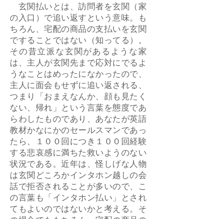
玄関払いとは、訪問者を玄関（家
の入口）で追い返すという意味。も
ちろん、宅配の商品の支払いを玄関
ですることではない（知ってる）。
その昔立派な玄関があるような家
は、主人が玄関先まで応対にでるよ
うなことはめったになかったので、
主人に面会もせずに追い返される、
つまり「おまえなんか、顔も見たく
ない、帰れ」という言葉を態度であ
らわしたものであり、あなたが英語
教材かなにかのセールスマンであっ
たら、１００回につき１００回経験
する悲哀感に満ちた救いようのない
状況である。近年は、怪しげな人物
は玄関どころかインタホン越しの会
話で拒否されることが多いので、こ
の言葉も「インタホン払い」とされ
てもよいのではないかと考える。そ