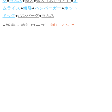
グ
●
ラムネ
●
怪人
●
落人（おちうど）
●
オ
ムライス
●
侮辱
●
ハンバーガー
●
ホット
ドッグ
●
ハンバーグ
●
ラムネ
●新着・改訂ワーズ
→詳しくはこ
ちら
●
どたばた
●
どたばた喜劇
●
万死に値す
る
●
右に出る者がいない
●
求めよさらば
与えられん
●
狭き門
●
チープ
●
子供だま
し
●
老舗（しにせ）
●
二番煎じ
●
土用丑
の日
●
土用
●
自画自賛
●
手前味噌
●
ツケが
回ってくる
●
付け、ツケ
●
馬鹿に付ける
薬はない
●
チャラ男
●
チャラい
●
ちゃん
ぽん
●
ちゃらんぽらん
●
アフタヌーンテ
ィー
●
けだもの、獣
●
骨皮筋右衛門
●
下
手な鉄砲も数撃ちゃ当たる
●
死神
●
ケチ