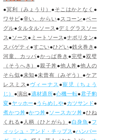
●
冥利（みょうり）
●
そこはかとなく
●
ワサビ
●
辛い、からい
●
スコーン
●
ベー
グル
●
タルタルソース
●
デミグラスソー
ス
●
ソース
●
ミートソース
●
ナポリタン
●
スパゲティ
●
すごい
●
ひどい
●
鉄火巻き
●
河童、カッパ
●
かっぱ巻き
●
完璧
●
双璧
（そうへき）
●
親子丼
●
他人丼
●
他人の
そら似
●
未知
●
未曾有（みぞう）
●
ケア
レスミス
●
ヴィーナス
●
寵児（ちょう
じ）
●
演出
●
適材適所
●
心機一転
●
君子豹
変
●
ヤッホー
●
うらめしや
●
カツサンド
●
煮かつ丼
●
かつ丼
●
ソースカツ丼
●
ひね
くれる
●
人柄（ひとがら）
●
白身魚
●
フ
ィッシュ・アンド・チップス
●
ハンバー