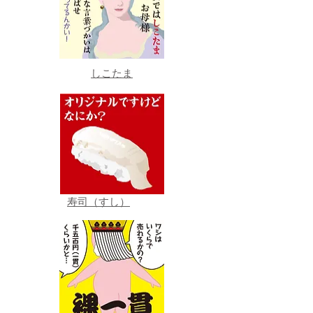
しこたま
寿司（すし）