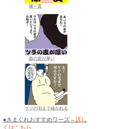
裸一貫
面の皮が厚い
ケツの毛まで抜かれる
●きまぐれおすすめワーズ
→詳し
くはこちら