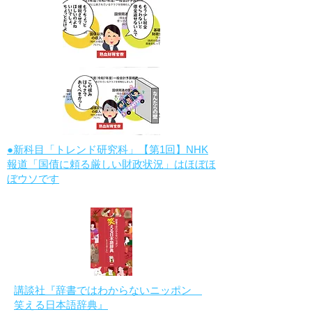
●新科目「トレンド研究科」【第1回】NHK
報道「国債に頼る厳しい財政状況」はほぼほ
ぼウソです
講談社『辞書ではわからないニッポン
笑える日本語辞典』