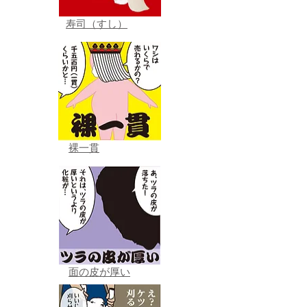
寿司（すし）
裸一貫
面の皮が厚い