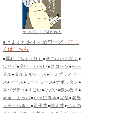
ケツの毛まで抜かれる
●きまぐれおすすめワーズ
→詳し
くはこちら
●
冥利（みょうり）
●
そこはかとなく
●
ワサビ
●
辛い、からい
●
スコーン
●
ベー
グル
●
タルタルソース
●
デミグラスソー
ス
●
ソース
●
ミートソース
●
ナポリタン
●
スパゲティ
●
すごい
●
ひどい
●
鉄火巻き
●
河童、カッパ
●
かっぱ巻き
●
完璧
●
双璧
（そうへき）
●
親子丼
●
他人丼
●
他人の
そら似
●
未知
●
未曾有（みぞう）
●
ケア