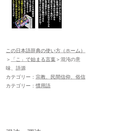
この日本語辞典の使い方（ホーム）
＞
「こ」で始まる言葉
＞混沌の意
味、語源
カテゴリー：
宗教、民間信仰、俗信
カテゴリー：
慣用語