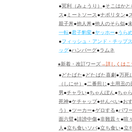
●
冥利（みょうり）
●
そこはかと
ス
●
ミートソース
●
ナポリタン
●
親子丼
●
他人丼
●
他人のそら似
●
一転
●
君子豹変
●
ヤッホー
●
うら
●
フィッシュ・アンド・チップ
ッグ
●
ハンバーグ
●
ラムネ
●新着・改訂ワーズ
→詳しくはこ
●
どたばた
●
どたばた喜劇
●
万死
（しにせ）
●
二番煎じ
●
土用丑の
男
●
チャラい
●
ちゃんぽん
●
ちゃ
死神
●
ケチャップ
●
せんべい
●
お
う）
●
ツーカー
●
ゲロする
●
パワ
面六臂
●
誹謗中傷
●
非難囂々
●
喧
人
●
立ち食いソバ
●
立ち食い
●
立