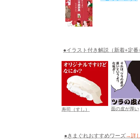
●イラスト付き解説（新着+定番
面の皮が厚い
寿司（すし）
●きまぐれおすすめワーズ
→詳