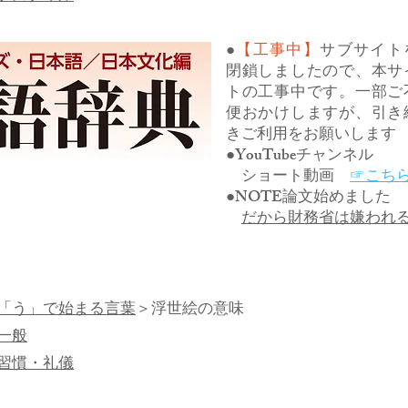
●
【工事中】
サブサイト
閉鎖しましたので、本サ
トの工事中です。一部ご
便おかけしますが、引き
きご利用をお願いします
●YouTubeチャンネル
ショート動画
☞こち
●NOTE論文始めました
だから財務省は嫌われ
「う」で始まる言葉
＞浮世絵の意味
一般
習慣・礼儀