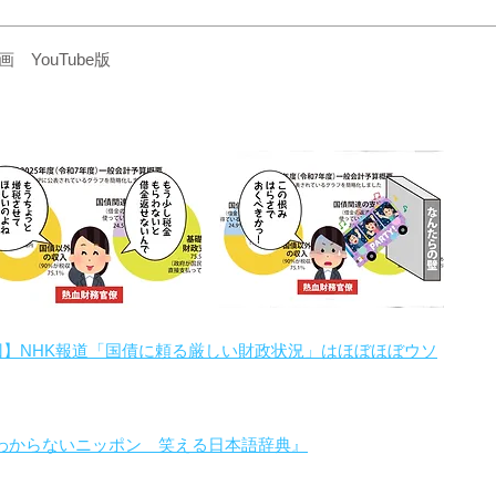
YouTube版
回】NHK報道「国債に頼る厳しい財政状況」はほぼほぼウソ
わからないニッポン 笑える日本語辞典』
。