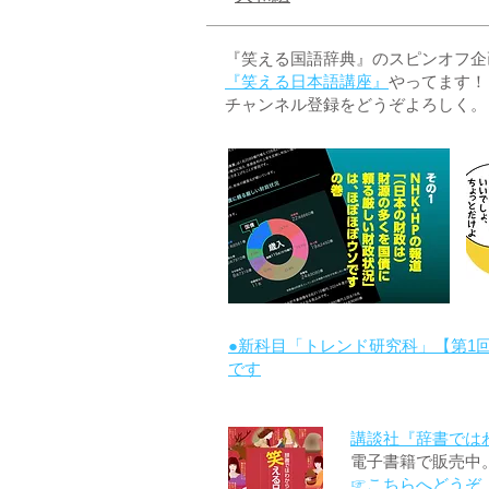
『笑える国語辞典』のスピンオフ企画 
『笑える日本語講座』
やってます！
チャンネル登録をどうぞよろしく。
●新科目「トレンド研究科」【第1
です
講談社『辞書では
電子書籍で販売中
☞こちらへどうぞ