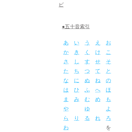
ビ
●五十音索引
あ
い
う
え
お
か
き
く
け
こ
さ
し
す
せ
そ
た
ち
つ
て
と
な
に
ぬ
ね
の
は
ひ
ふ
へ
ほ
ま
み
む
め
も
や
ゆ
よ
ら
り
る
れ
ろ
わ
を