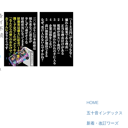
を
イ
不
続
ら
る
HOME
五十音インデックス
新着・改訂ワーズ