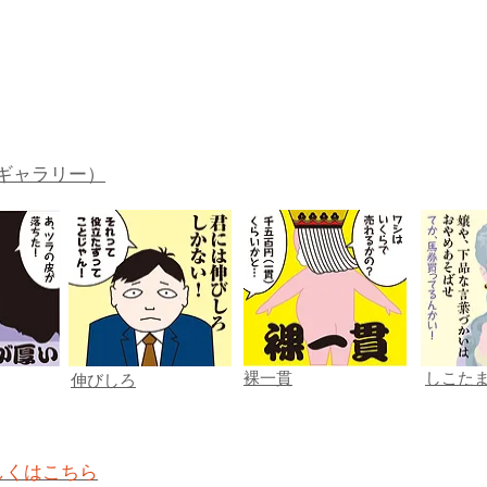
ギャラリー）
裸一貫
しこた
伸びしろ
しくはこちら