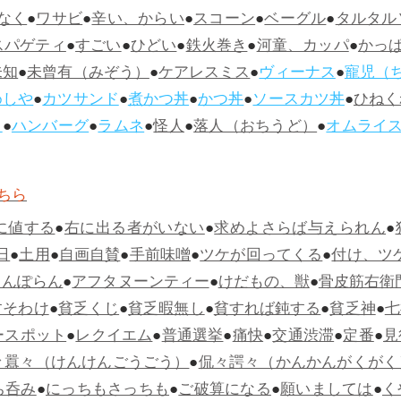
なく
●
ワサビ
●
辛い、からい
●
スコーン
●
ベーグル
●
タルタル
スパゲティ
●
すごい
●
ひどい
●
鉄火巻き
●
河童、カッパ
●
かっ
未知
●
未曾有（みぞう）
●
ケアレスミス
●
ヴィーナス
●
寵児（
めしや
●
カツサンド
●
煮かつ丼
●
かつ丼
●
ソースカツ丼
●
ひねく
ス
●
ハンバーグ
●
ラムネ
●
怪人
●
落人（おちうど）
●
オムライ
ちら
に値する
●
右に出る者がいない
●
求めよさらば与えられん
●
日
●
土用
●
自画自賛
●
手前味噌
●
ツケが回ってくる
●
付け、ツ
らんぽらん
●
アフタヌーンティー
●
けだもの、獣
●
骨皮筋右衛
すそわけ
●
貧乏くじ
●
貧乏暇無し
●
貧すれば鈍する
●
貧乏神
●
七
ースポット
●
レクイエム
●
普通選挙
●
痛快
●
交通渋滞
●
定番
●
見
々囂々（けんけんごうごう）
●
侃々諤々（かんかんがくがく
ち呑み
●
にっちもさっちも
●
ご破算になる
●
願いましては
●
く