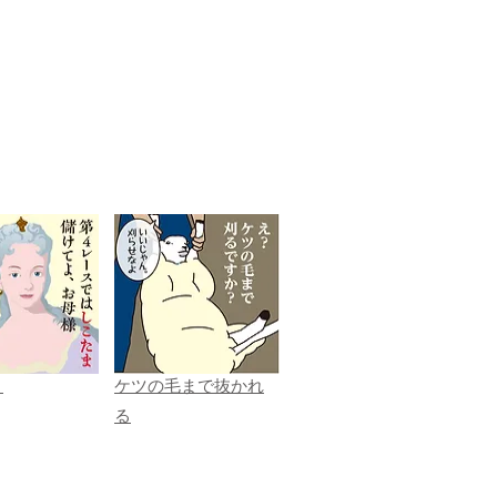
ま
ケツの毛まで抜かれ
る