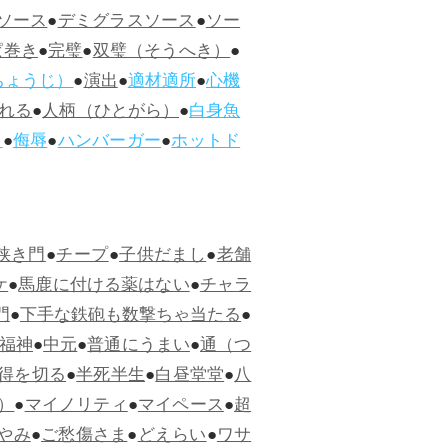
ソース
●
デミグラスソース
●
ソー
ぱ巻き
●
完璧
●
双璧（そうへき）
●
ちょうじ）
●
演出
●
適材適所
●
心機
れる
●
人柄（ひとがら）
●
白身魚
ス
●
侮辱
●
ハンバーガー
●
ホットド
狭き門
●
チープ
●
子供だまし
●
老舗
ケ
●
馬鹿に付ける薬はない
●
チャラ
門
●
下手な鉄砲も数撃ちゃ当たる
●
福神
●
中元
●
普通にうまい
●
通（つ
得を切る
●
半死半生
●
白昼堂堂
●
八
）
●
マイノリティ
●
マイペース
●
超
やみ
●
ご愁傷さま
●
どえらい
●
ワサ