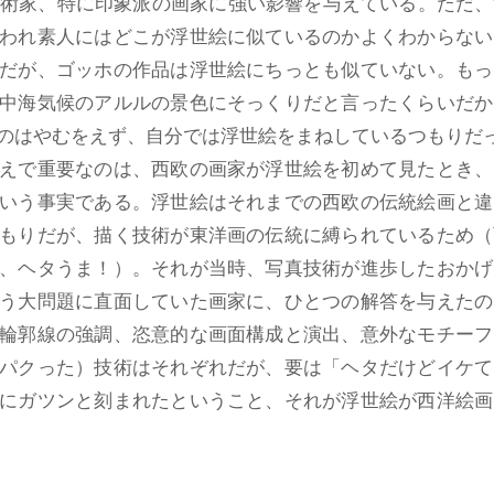
術家、特に印象派の画家に強い影響を与えている。ただ、
われ素人にはどこが浮世絵に似ているのかよくわからない
だが、ゴッホの作品は浮世絵にちっとも似ていない。もっ
中海気候のアルルの景色にそっくりだと言ったくらいだか
のはやむをえず、自分では浮世絵をまねしているつもりだ
えで重要なのは、西欧の画家が浮世絵を初めて見たとき、
いう事実である。浮世絵はそれまでの西欧の伝統絵画と違
もりだが、描く技術が東洋画の伝統に縛られているため（
、ヘタうま！）。それが当時、写真技術が進歩したおかげ
う大問題に直面していた画家に、ひとつの解答を与えたの
輪郭線の強調、恣意的な画面構成と演出、意外なモチーフ
パクった）技術はそれぞれだが、要は「ヘタだけどイケて
にガツンと刻まれたということ、それが浮世絵が西洋絵画