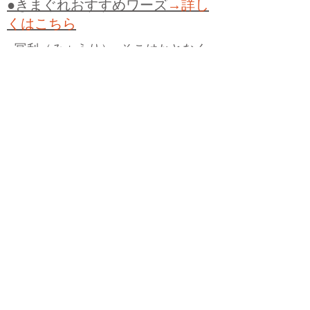
●きまぐれおすすめワーズ
→詳し
くはこちら
●
冥利（みょうり）
●
そこはかとなく
●
ワサビ
●
辛い、からい
●
スコーン
●
ベー
グル
●
タルタルソース
●
デミグラスソー
ス
●
ソース
●
ミートソース
●
ナポリタン
●
スパゲティ
●
すごい
●
ひどい
●
鉄火巻き
●
河童、カッパ
●
かっぱ巻き
●
完璧
●
双璧
（そうへき）
●
親子丼
●
他人丼
●
他人の
そら似
●
未知
●
未曾有（みぞう）
●
ケア
レスミス
●
ヴィーナス
●
寵児（ちょう
じ）
●
演出
●
適材適所
●
心機一転
●
君子豹
変
●
ヤッホー
●
うらめしや
●
カツサンド
●
煮かつ丼
●
かつ丼
●
ソースカツ丼
●
ひね
くれる
●
人柄（ひとがら）
●
白身魚
●
フ