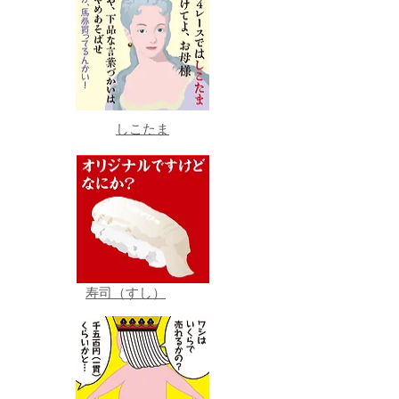
しこたま
寿司（すし）