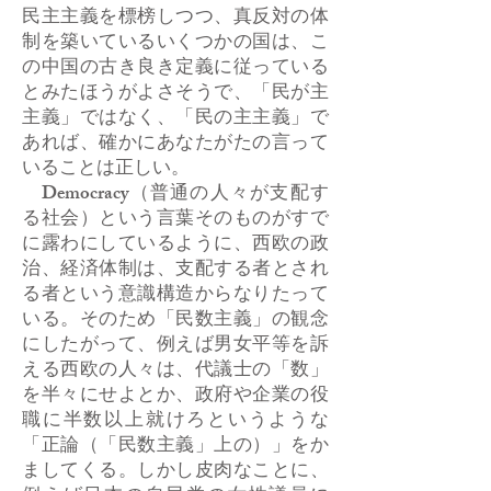
民主主義を標榜しつつ、真反対の体
制を築いているいくつかの国は、こ
の中国の古き良き定義に従っている
とみたほうがよさそうで、「民が主
主義」ではなく、「民の主主義」で
あれば、確かにあなたがたの言って
いることは正しい。
Democracy（普通の人々が支配す
る社会）という言葉そのものがすで
に露わにしているように、西欧の政
治、経済体制は、支配する者とされ
る者という意識構造からなりたって
いる。そのため「民数主義」の観念
にしたがって、例えば男女平等を訴
える西欧の人々は、代議士の「数」
を半々にせよとか、政府や企業の役
職に半数以上就けろというような
「正論（「民数主義」上の）」をか
ましてくる。しかし皮肉なことに、