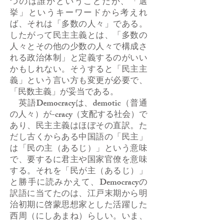
つのは誰かということだが、「選
挙」というキーワードから考えれ
ば、それは「多数の人々」である。
したがって民主主義とは、「多数の
人々とその他の少数の人々で構成さ
れる政治体制」と定義するのがいい
かもしれない。そうすると「民主主
義」という言い方も変更が必要で、
「民数主義」が妥当である。
英語Democracyは、demotic（普通
の人々）が-cracy（支配する社会）で
あり、民主主義はほぼその直訳。た
だし古くからある中国語の「民主」
は「民の主（あるじ）」という意味
で、要するに君主や国家官僚を意味
する。それを「民が主（あるじ）」
と勝手に読みかえて、Democracyの
訳語に当てたのは、江戸末期から明
治初期に啓蒙思想家とした活躍した
西周（にしあまね）らしい。いま、