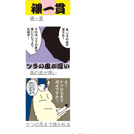
裸一貫
面の皮が厚い
ケツの毛まで抜かれる