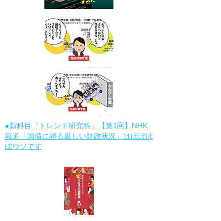
●新科目「トレンド研究科」【第1回】NHK
報道「国債に頼る厳しい財政状況」はほぼほ
ぼウソです