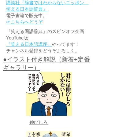
講談社『辞書ではわからないニッポン
笑える日本語辞典』
電子書籍で販売中。
☞こちらへどうぞ
『笑える国語辞典』のスピンオフ企画
YouTube版
『笑える日本語講座』
やってます！
チャンネル登録をどうぞよろしく。
●イラスト付き解説（新着+定番
ギャラリー）
伸びしろ